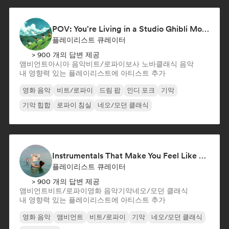
POV: You're Living in a Studio Ghibli Movie 🌱 Neo-Classical Piano & Dream Pop
플레이리스트 큐레이터
> 900 개의 답변 제공
앰비언트
아시아 음악
비트/로파이
보사 노바
클래식 음악
내 영향력 있는 플레이리스트에 아티스트 추가
영화 음악
비트/로파이
드림 팝
인디 포크
기악
기악 힙합
로파이 침실
네오/모던 클래식
Instrumentals That Make You Feel Like Floating
플레이리스트 큐레이터
> 900 개의 답변 제공
앰비언트
비트/로파이
영화 음악
기악
네오/모던 클래식
내 영향력 있는 플레이리스트에 아티스트 추가
영화 음악
앰비언트
비트/로파이
기악
네오/모던 클래식