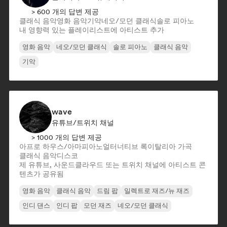
> 600 개의 답변 제공
클래식 음악
영화 음악
기악
네오/모던 클래식
솔로 피아노
내 영향력 있는 플레이리스트에 아티스트 추가
영화 음악
네오/모던 클래식
솔로 피아노
클래식 음악
기악
wave
유튜브/트위치 채널
> 1000 개의 답변 제공
아프로 하우스/아마피아노
얼터너티브 록
이탈리아 가곡
클래식 음악
디스코
제 유튜브, 사운드클라우드 또는 트위치 채널에 아티스트 콘
텐츠가 공유됨
영화 음악
클래식 음악
드림 팝
일렉트로 재즈/뉴 재즈
인디 댄스
인디 팝
모던 재즈
네오/모던 클래식