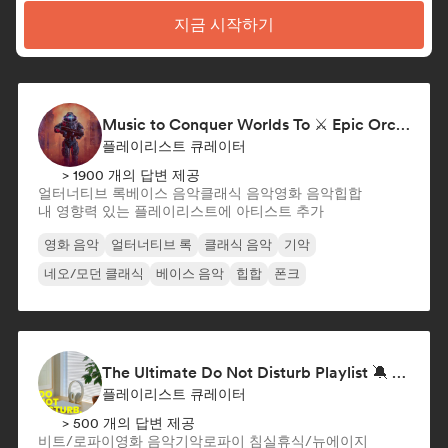
지금 시작하기
Music to Conquer Worlds To ⚔️ Epic Orchestral, Cinematic & Trailer Music
플레이리스트 큐레이터
> 1900 개의 답변 제공
얼터너티브 록
베이스 음악
클래식 음악
영화 음악
힙합
내 영향력 있는 플레이리스트에 아티스트 추가
영화 음악
얼터너티브 록
클래식 음악
기악
네오/모던 클래식
베이스 음악
힙합
폰크
The Ultimate Do Not Disturb Playlist 🔕 Neo-Classical & Ambient Piano
플레이리스트 큐레이터
> 500 개의 답변 제공
비트/로파이
영화 음악
기악
로파이 침실
휴식/뉴에이지