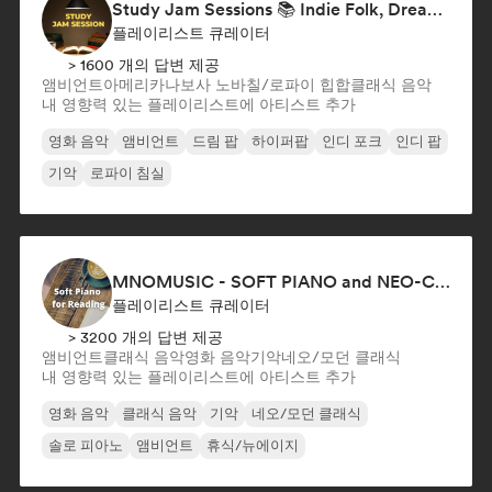
Study Jam Sessions 📚 Indie Folk, Dream Pop & Singer-Songwriter
플레이리스트 큐레이터
> 1600 개의 답변 제공
앰비언트
아메리카나
보사 노바
칠/로파이 힙합
클래식 음악
내 영향력 있는 플레이리스트에 아티스트 추가
영화 음악
앰비언트
드림 팝
하이퍼팝
인디 포크
인디 팝
기악
로파이 침실
MNOMUSIC - SOFT PIANO and NEO-CLASSICAL
플레이리스트 큐레이터
> 3200 개의 답변 제공
앰비언트
클래식 음악
영화 음악
기악
네오/모던 클래식
내 영향력 있는 플레이리스트에 아티스트 추가
영화 음악
클래식 음악
기악
네오/모던 클래식
솔로 피아노
앰비언트
휴식/뉴에이지