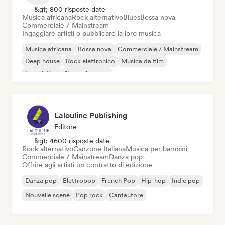
&gt; 800 risposte date
Musica africana
Rock alternativo
Blues
Bossa nova
Commerciale / Mainstream
Ingaggiare artisti o pubblicare la loro musica
Musica africana
Bossa nova
Commerciale / Mainstream
Deep house
Rock elettronico
Musica da film
French Pop
Nouvelle scene
Lalouline Publishing
Editore
&gt; 4600 risposte date
Rock alternativo
Canzone Italiana
Musica per bambini
Commerciale / Mainstream
Danza pop
Offrire agli artisti un contratto di edizione
Danza pop
Elettropop
French Pop
Hip-hop
Indie pop
Nouvelle scene
Pop rock
Cantautore