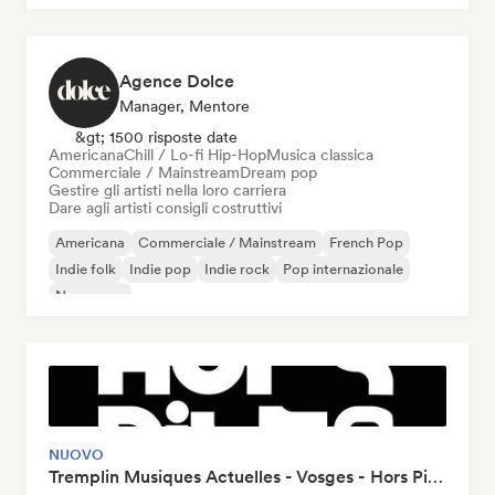
Agence Dolce
Manager, Mentore
&gt; 1500 risposte date
Americana
Chill / Lo-fi Hip-Hop
Musica classica
Commerciale / Mainstream
Dream pop
Gestire gli artisti nella loro carriera
Dare agli artisti consigli costruttivi
Americana
Commerciale / Mainstream
French Pop
Indie folk
Indie pop
Indie rock
Pop internazionale
New wave
NUOVO
Tremplin Musiques Actuelles - Vosges - Hors Piste x Groover