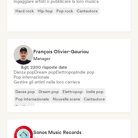
Ingaggiare artisti o pubblicare la loro musica
Hard rock
Hip-hop
Pop rock
Cantautore
François Olivier-Gouriou
Manager
&gt; 2200 risposte date
Danza pop
Dream pop
Elettropop
Indie pop
Pop internazionale
Gestire gli artisti nella loro carriera
Danza pop
Dream pop
Elettropop
Indie pop
Pop internazionale
Nouvelle scene
Cantautore
Synthpop
Sonos Music Records