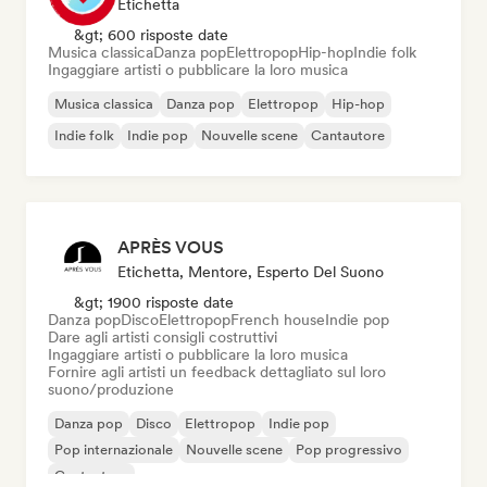
Etichetta
&gt; 600 risposte date
Musica classica
Danza pop
Elettropop
Hip-hop
Indie folk
Ingaggiare artisti o pubblicare la loro musica
Musica classica
Danza pop
Elettropop
Hip-hop
Indie folk
Indie pop
Nouvelle scene
Cantautore
APRÈS VOUS
Etichetta, Mentore, Esperto Del Suono
&gt; 1900 risposte date
Danza pop
Disco
Elettropop
French house
Indie pop
Dare agli artisti consigli costruttivi
Ingaggiare artisti o pubblicare la loro musica
Fornire agli artisti un feedback dettagliato sul loro
suono/produzione
Danza pop
Disco
Elettropop
Indie pop
Pop internazionale
Nouvelle scene
Pop progressivo
Cantautore