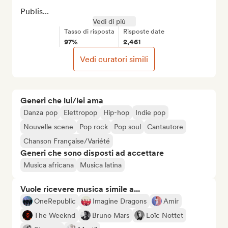
Publis...
Vedi di più
Tasso di risposta
Risposte date
97%
2,461
Vedi curatori simili
Generi che lui/lei ama
Danza pop
Elettropop
Hip-hop
Indie pop
Nouvelle scene
Pop rock
Pop soul
Cantautore
Chanson Française/Variété
Generi che sono disposti ad accettare
Musica africana
Musica latina
Vuole ricevere musica simile a...
OneRepublic
Imagine Dragons
Amir
The Weeknd
Bruno Mars
Loïc Nottet