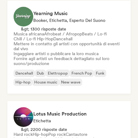
Yearning Music
Booker, Etichetta, Esperto Del Suono
&gt; 1300 risposte date
Musica africana
Afrobeat / Afropop
Beats / Lo-fi
Chill / Lo-fi Hip-Hop
Dancehall
Mettere in contatto gli artisti con opportunità di eventi
dal vivo
Ingaggiare artisti o pubblicare la loro musica
Fornire agli artisti un feedback dettagliato sul loro
suono/produzione
Dancehall
Dub
Elettropop
French Pop
Funk
Hip-hop
House music
New wave
Lotus Music Production
Etichetta
&gt; 2200 risposte date
Hard rock
Hip-hop
Pop rock
Cantautore