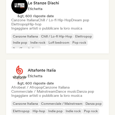
Le Stanze Dischi
Etichetta
&gt; 600 risposte date
Canzone Italiana
Chill / Lo-fi Hip-Hop
Dream pop
Elettropop
Hip-hop
Ingaggiare artisti o pubblicare la loro musica
Canzone Italiana
Chill / Lo-fi Hip-Hop
Elettropop
Indie pop
Indie rock
Lofi bedroom
Pop rock
Rap/Trap Italiano
Altafonte Italia
Etichetta
&gt; 600 risposte date
Afrobeat / Afropop
Canzone Italiana
Commerciale / Mainstream
Dance music
Danza pop
Ingaggiare artisti o pubblicare la loro musica
Canzone Italiana
Commerciale / Mainstream
Danza pop
Elettropop
Hip-hop
Indie pop
Indie rock
Pop rock