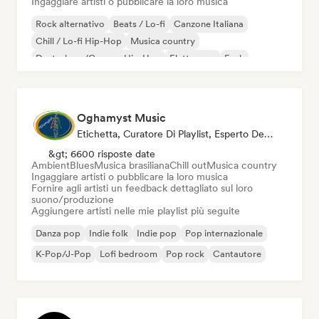
Ingaggiare artisti o pubblicare la loro musica
Rock alternativo
Beats / Lo-fi
Canzone Italiana
Chill / Lo-fi Hip-Hop
Musica country
Deutschrap/German Hip-Hop
Elettropop
Funk
Oghamyst Music
Etichetta, Curatore Di Playlist, Esperto Del Suono
&gt; 6600 risposte date
Ambient
Blues
Musica brasiliana
Chill out
Musica country
Ingaggiare artisti o pubblicare la loro musica
Fornire agli artisti un feedback dettagliato sul loro
suono/produzione
Aggiungere artisti nelle mie playlist più seguite
Danza pop
Indie folk
Indie pop
Pop internazionale
K-Pop/J-Pop
Lofi bedroom
Pop rock
Cantautore