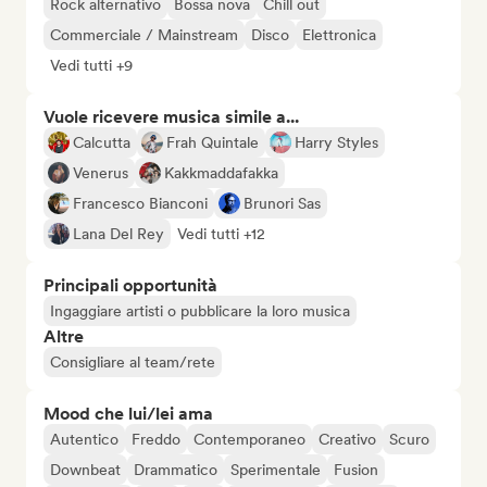
Rock alternativo
Bossa nova
Chill out
Commerciale / Mainstream
Disco
Elettronica
Vedi tutti +9
Vuole ricevere musica simile a...
Calcutta
Frah Quintale
Harry Styles
Venerus
Kakkmaddafakka
Francesco Bianconi
Brunori Sas
Lana Del Rey
Vedi tutti +12
Principali opportunità
Ingaggiare artisti o pubblicare la loro musica
Altre
Consigliare al team/rete
Mood che lui/lei ama
Autentico
Freddo
Contemporaneo
Creativo
Scuro
Downbeat
Drammatico
Sperimentale
Fusion