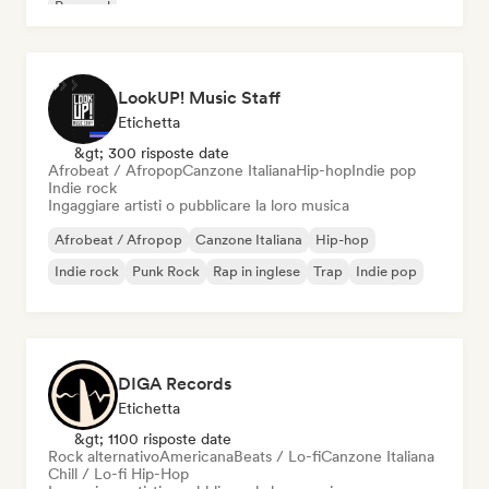
Pop soul
LookUP! Music Staff
Etichetta
&gt; 300 risposte date
Afrobeat / Afropop
Canzone Italiana
Hip-hop
Indie pop
Indie rock
Ingaggiare artisti o pubblicare la loro musica
Afrobeat / Afropop
Canzone Italiana
Hip-hop
Indie rock
Punk Rock
Rap in inglese
Trap
Indie pop
DIGA Records
Etichetta
&gt; 1100 risposte date
Rock alternativo
Americana
Beats / Lo-fi
Canzone Italiana
Chill / Lo-fi Hip-Hop