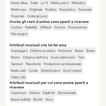
Good vibes
Indie
Lo-fi
Malinconico
Melodico
Midtempo
Originale
Positivo
Romantico
Sensuale
Tropicale
Underground
Anche gli stati d'animo sono aperti a ricevere
Curioso
Ballabile
Offbeat
Groovy
Provocatorio
Psicologico
Attributi musicali che lui/lei ama
Unplugged
Chitarra acustica
Autotune
Basso
Beats
Demo
Chitarra elettrica
Suoni elettronici
Test
Tamburi
Pianoforte
Produzione professionale
Radio edit
Corde
Sintetizzatori
Suoni urbani
Video clip
Attributi musicali per cui sono anche aperti a
ricevere
Coperture
Ottone
Esplicito
Strumentale
Bassa fedeltà
Remix
Voce