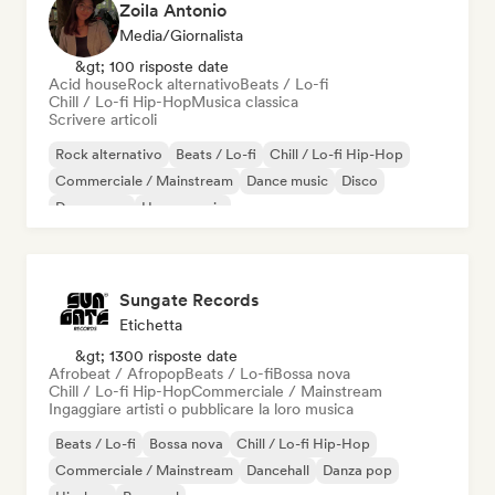
Zoila Antonio
Media/Giornalista
&gt; 100 risposte date
Acid house
Rock alternativo
Beats / Lo-fi
Chill / Lo-fi Hip-Hop
Musica classica
Scrivere articoli
Rock alternativo
Beats / Lo-fi
Chill / Lo-fi Hip-Hop
Commerciale / Mainstream
Dance music
Disco
Dream pop
House music
Sungate Records
Etichetta
&gt; 1300 risposte date
Afrobeat / Afropop
Beats / Lo-fi
Bossa nova
Chill / Lo-fi Hip-Hop
Commerciale / Mainstream
Ingaggiare artisti o pubblicare la loro musica
Beats / Lo-fi
Bossa nova
Chill / Lo-fi Hip-Hop
Commerciale / Mainstream
Dancehall
Danza pop