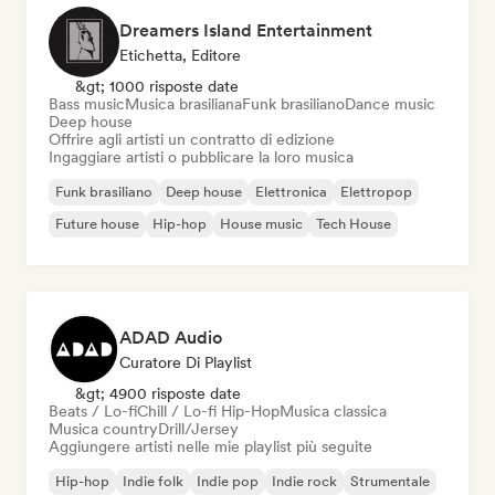
Dreamers Island Entertainment
Etichetta, Editore
&gt; 1000 risposte date
Bass music
Musica brasiliana
Funk brasiliano
Dance music
Deep house
Offrire agli artisti un contratto di edizione
Ingaggiare artisti o pubblicare la loro musica
Funk brasiliano
Deep house
Elettronica
Elettropop
Future house
Hip-hop
House music
Tech House
ADAD Audio
Curatore Di Playlist
&gt; 4900 risposte date
Beats / Lo-fi
Chill / Lo-fi Hip-Hop
Musica classica
Musica country
Drill/Jersey
Aggiungere artisti nelle mie playlist più seguite
Hip-hop
Indie folk
Indie pop
Indie rock
Strumentale