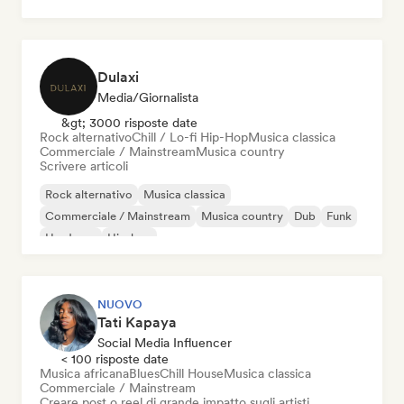
Hip-hop
Pop soul
Dulaxi
Media/Giornalista
&gt; 3000 risposte date
Rock alternativo
Chill / Lo-fi Hip-Hop
Musica classica
Commerciale / Mainstream
Musica country
Scrivere articoli
Rock alternativo
Musica classica
Commerciale / Mainstream
Musica country
Dub
Funk
Hardcore
Hip-hop
NUOVO
Tati Kapaya
Social Media Influencer
< 100 risposte date
Musica africana
Blues
Chill House
Musica classica
Commerciale / Mainstream
Creare post o reel di grande impatto sugli artisti