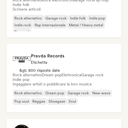
Rock alternativo
Rock elettronico
Garage rock
Hip-hop
Indie folk
Scrivere articoli
Rock alternativo
Garage rock
Indie folk
Indie pop
Indie rock
Rap internazionale
Metal / Heavy metal
Pop rock
Pravda Records
Etichetta
&gt; 800 risposte date
Rock alternativo
Dream pop
Elettronica
Garage rock
Indie pop
Ingaggiare artisti o pubblicare la loro musica
Rock alternativo
Dream pop
Garage rock
New wave
Pop soul
Reggae
Shoegaze
Soul