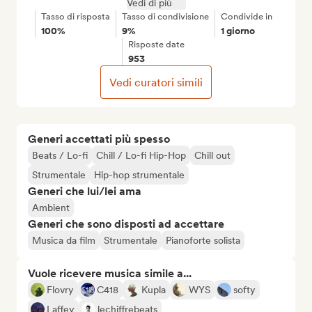
Vedi di più
Tasso di risposta
Tasso di condivisione
Condivide in
100%
9%
1 giorno
Risposte date
953
Vedi curatori simili
Generi accettati più spesso
Beats / Lo-fi
Chill / Lo-fi Hip-Hop
Chill out
Strumentale
Hip-hop strumentale
Generi che lui/lei ama
Ambient
Generi che sono disposti ad accettare
Musica da film
Strumentale
Pianoforte solista
Vuole ricevere musica simile a...
Flovry
C418
Kupla
WYS
softy
Laffey
lechiffrebeats