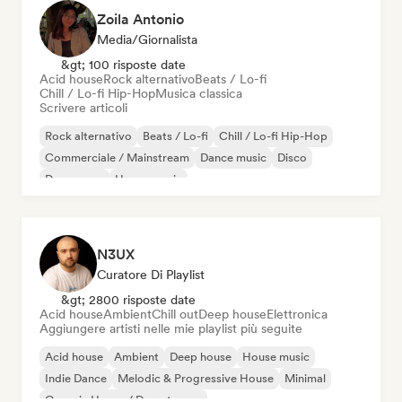
Zoila Antonio
Media/Giornalista
&gt; 100 risposte date
Acid house
Rock alternativo
Beats / Lo-fi
Chill / Lo-fi Hip-Hop
Musica classica
Scrivere articoli
Rock alternativo
Beats / Lo-fi
Chill / Lo-fi Hip-Hop
Commerciale / Mainstream
Dance music
Disco
Dream pop
House music
N3UX
Curatore Di Playlist
&gt; 2800 risposte date
Acid house
Ambient
Chill out
Deep house
Elettronica
Aggiungere artisti nelle mie playlist più seguite
Acid house
Ambient
Deep house
House music
Indie Dance
Melodic & Progressive House
Minimal
Organic House / Downtempo