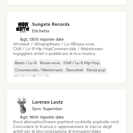
Sungate Records
Etichetta
&gt; 1300 risposte date
Afrobeat / Afropop
Beats / Lo-fi
Bossa nova
Chill / Lo-fi Hip-Hop
Commerciale / Mainstream
Ingaggiare artisti o pubblicare la loro musica
Beats / Lo-fi
Bossa nova
Chill / Lo-fi Hip-Hop
Commerciale / Mainstream
Dancehall
Danza pop
Hip-hop
Pop soul
Lorenzo Lautz
Sync Supervisor
&gt; 1600 risposte date
Rock alternativo
Dream pop
Hard rock
Indie pop
Indie rock
Concedere in licenza o rappresentare le tracce degli
artisti per la sincronizzazione di immagini/video