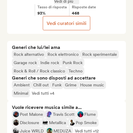
Vedi di più
Tasso di risposta
Risposte date
93%
468
Vedi curatori simili
Generi che lui/lei ama
Rock alternativo
Rock elettronico
Rock sperimentale
Garage rock
Indie rock
Punk Rock
Rock & Roll / Rock classico
Techno
Generi che sono disposti ad accettare
Ambient
Chill out
Funk
Grime
House music
Minimal
Vedi tutti +4
Vuole ricevere musica simile a...
Post Malone
Travis Scott
Flume
Disclosure
Metallica
Pop Smoke
Juice WRLD
MEDUZA
Vedi tutti +12