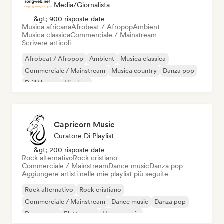
Media/Giornalista
&gt; 900 risposte date
Musica africana
Afrobeat / Afropop
Ambient
Musica classica
Commerciale / Mainstream
Scrivere articoli
Afrobeat / Afropop
Ambient
Musica classica
Commerciale / Mainstream
Musica country
Danza pop
Drill/Jersey
Hip-hop
Capricorn Music
Curatore Di Playlist
&gt; 200 risposte date
Rock alternativo
Rock cristiano
Commerciale / Mainstream
Dance music
Danza pop
Aggiungere artisti nelle mie playlist più seguite
Rock alternativo
Rock cristiano
Commerciale / Mainstream
Dance music
Danza pop
Dream pop
Elettropop
House music