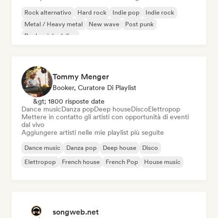
Rock alternativo
Hard rock
Indie pop
Indie rock
Metal / Heavy metal
New wave
Post punk
Rock psichedelico
Tommy Menger
Booker, Curatore Di Playlist
&gt; 1800 risposte date
Dance music
Danza pop
Deep house
Disco
Elettropop
Mettere in contatto gli artisti con opportunità di eventi
dal vivo
Aggiungere artisti nelle mie playlist più seguite
Dance music
Danza pop
Deep house
Disco
Elettropop
French house
French Pop
House music
songweb.net