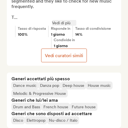
segmented and they like to check for new music 
frequently.

T...
Vedi di più
Tasso di risposta
Risponde in
Tasso di condivisione
100%
1 giorno
14%
Condivide in
1 giorno
Vedi curatori simili
Generi accettati più spesso
Dance music
Danza pop
Deep house
House music
Melodic & Progressive House
Generi che lui/lei ama
Drum and Bass
French house
Future house
Generi che sono disposti ad accettare
Disco
Elettropop
Nu-disco / Italo