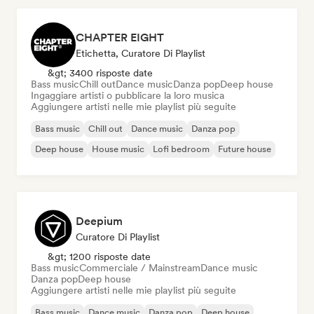
CHAPTER EIGHT
Etichetta, Curatore Di Playlist
&gt; 3400 risposte date
Bass music
Chill out
Dance music
Danza pop
Deep house
Ingaggiare artisti o pubblicare la loro musica
Aggiungere artisti nelle mie playlist più seguite
Bass music
Chill out
Dance music
Danza pop
Deep house
House music
Lofi bedroom
Future house
Deepium
Curatore Di Playlist
&gt; 1200 risposte date
Bass music
Commerciale / Mainstream
Dance music
Danza pop
Deep house
Aggiungere artisti nelle mie playlist più seguite
Bass music
Dance music
Danza pop
Deep house