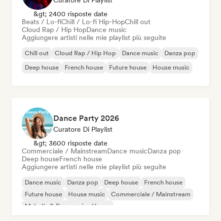
Curatore Di Playlist
&gt; 2400 risposte date
Beats / Lo-fi
Chill / Lo-fi Hip-Hop
Chill out
Cloud Rap / Hip Hop
Dance music
Aggiungere artisti nelle mie playlist più seguite
Chill out
Cloud Rap / Hip Hop
Dance music
Danza pop
Deep house
French house
Future house
House music
Dance Party 2026
Curatore Di Playlist
&gt; 3600 risposte date
Commerciale / Mainstream
Dance music
Danza pop
Deep house
French house
Aggiungere artisti nelle mie playlist più seguite
Dance music
Danza pop
Deep house
French house
Future house
House music
Commerciale / Mainstream
Melodic & Progressive House