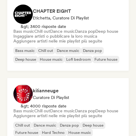
CHAPTER EIGHT
Etichetta, Curatore Di Playlist
&gt; 3400 risposte date
Bass music
Chill out
Dance music
Danza pop
Deep house
Ingaggiare artisti o pubblicare la loro musica
Aggiungere artisti nelle mie playlist più seguite
Bass music
Chill out
Dance music
Danza pop
Deep house
House music
Lofi bedroom
Future house
kilianneuge
Curatore Di Playlist
&gt; 4000 risposte date
Bass music
Chill out
Dance music
Danza pop
Deep house
Aggiungere artisti nelle mie playlist più seguite
Chill out
Dance music
Danza pop
Deep house
Future house
Hard Techno
House music