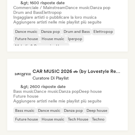
&gt; 1600 risposte date
Commerciale / Mainstream
Dance music
Danza pop
Drum and Bass
Elettropop
Ingaggiare artisti o pubblicare la loro musica
Aggiungere artisti nelle mie playlist più seguite
Dance music
Danza pop
Drum and Bass
Elettropop
Future house
House music
Iperpop
Melodic & Progressive House
CAR MUSIC 2026 🚗 (by Lovestyle Records)
Curatore Di Playlist
&gt; 2600 risposte date
Bass music
Dance music
Danza pop
Deep house
Future house
Aggiungere artisti nelle mie playlist più seguite
Bass music
Dance music
Danza pop
Deep house
Future house
House music
Tech House
Techno