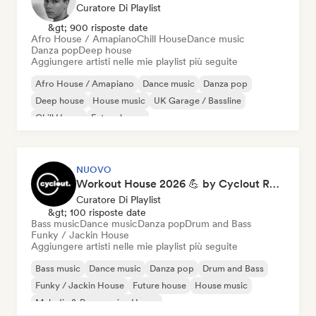
Curatore Di Playlist
&gt; 900 risposte date
Afro House / Amapiano
Chill House
Dance music
Danza pop
Deep house
Aggiungere artisti nelle mie playlist più seguite
Afro House / Amapiano
Dance music
Danza pop
Deep house
House music
UK Garage / Bassline
Chill House
Future house
NUOVO
Workout House 2026 💪 by Cyclout Records
Curatore Di Playlist
&gt; 100 risposte date
Bass music
Dance music
Danza pop
Drum and Bass
Funky / Jackin House
Aggiungere artisti nelle mie playlist più seguite
Bass music
Dance music
Danza pop
Drum and Bass
Funky / Jackin House
Future house
House music
Melodic & Progressive House