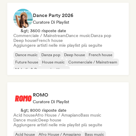
Dance Party 2026
Curatore Di Playlist
&gt; 3600 risposte date
Commerciale / Mainstream
Dance music
Danza pop
Deep house
French house
Aggiungere artisti nelle mie playlist più seguite
Dance music
Danza pop
Deep house
French house
Future house
House music
Commerciale / Mainstream
Melodic & Progressive House
ROMO
Curatore Di Playlist
&gt; 8000 risposte date
Acid house
Afro House / Amapiano
Bass music
Dance music
Deep house
Aggiungere artisti nelle mie playlist più seguite
Acid house
Afro House / Amapiano
Bass music