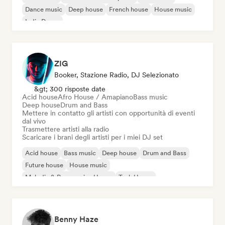
Dance music
Deep house
French house
House music
Indie Dance
ZIG
Booker, Stazione Radio, DJ Selezionato
&gt; 300 risposte date
Acid house
Afro House / Amapiano
Bass music
Deep house
Drum and Bass
Mettere in contatto gli artisti con opportunità di eventi
dal vivo
Trasmettere artisti alla radio
Scaricare i brani degli artisti per i miei DJ set
Acid house
Bass music
Deep house
Drum and Bass
Future house
House music
Melodic & Progressive House
Tech House
Benny Haze