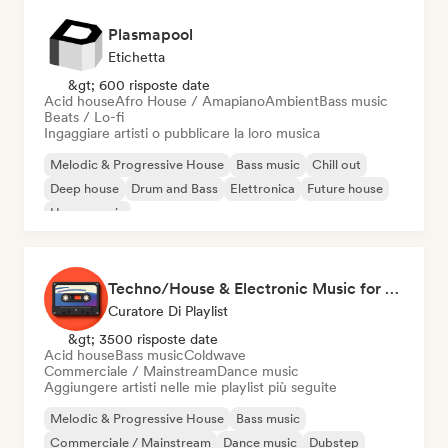
Plasmapool
Etichetta
&gt; 600 risposte date
Acid house
Afro House / Amapiano
Ambient
Bass music
Beats / Lo-fi
Ingaggiare artisti o pubblicare la loro musica
Melodic & Progressive House
Bass music
Chill out
Deep house
Drum and Bass
Elettronica
Future house
House music
Techno/House & Electronic Music for Svea Playlists
Curatore Di Playlist
&gt; 3500 risposte date
Acid house
Bass music
Coldwave
Commerciale / Mainstream
Dance music
Aggiungere artisti nelle mie playlist più seguite
Melodic & Progressive House
Bass music
Commerciale / Mainstream
Dance music
Dubstep