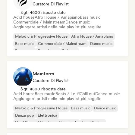
Curatore Di Playlist
&gt; 4600 risposte date
Acid house
Afro House / Amapiano
Bass music
Commerciale / Mainstream
Dance music
Aggiungere artisti nelle mie playlist più seguite
Melodic & Progressive House
Afro House / Amapiano
Bass music
Commerciale / Mainstream
Dance music
Danza pop
Deep house
Dubstep
Mainterm
Curatore Di Playlist
&gt; 4800 risposte date
Acid house
Bass music
Beats / Lo-fi
Chill out
Dance music
Aggiungere artisti nelle mie playlist più seguite
Melodic & Progressive House
Bass music
Dance music
Danza pop
Elettronica
Hard Dance / Hardcore / Hardstyle
Hard Techno
House music