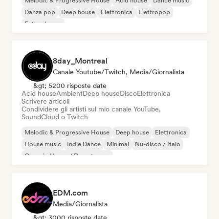
Melodic & Progressive House
Acid house
Dance music
Danza pop
Deep house
Elettronica
Elettropop
Future house
8day_Montreal
Canale Youtube/Twitch, Media/Giornalista
&gt; 5200 risposte date
Acid house
Ambient
Deep house
Disco
Elettronica
Scrivere articoli
Condividere gli artisti sul mio canale YouTube,
SoundCloud o Twitch
Melodic & Progressive House
Deep house
Elettronica
House music
Indie Dance
Minimal
Nu-disco / Italo
Organic House / Downtempo
EDM.com
Media/Giornalista
&gt; 3000 risposte date