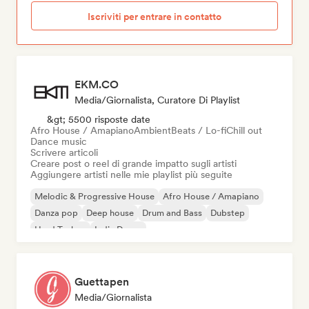
Iscriviti per entrare in contatto
EKM.CO
Media/Giornalista, Curatore Di Playlist
&gt; 5500 risposte date
Afro House / Amapiano
Ambient
Beats / Lo-fi
Chill out
Dance music
Scrivere articoli
Creare post o reel di grande impatto sugli artisti
Aggiungere artisti nelle mie playlist più seguite
Melodic & Progressive House
Afro House / Amapiano
Danza pop
Deep house
Drum and Bass
Dubstep
Hard Techno
Indie Dance
Guettapen
Media/Giornalista