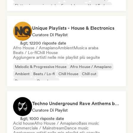
Elettronica sperimentale
French house
Hard Techno
Unique Playlists - House & Electronics
Curatore Di Playlist
&gt; 12200 risposte date
Afro House / Amapiano
Ambient
Musica araba
Beats / Lo-fi
Chill House
Aggiungere artisti nelle mie playlist più seguite
Melodic & Progressive House
Afro House / Amapiano
Ambient
Beats / Lo-fi
Chill House
Chill out
Danza pop
Deep house
Techno Underground Rave Anthems by Orphium
Curatore Di Playlist
&gt; 1000 risposte date
Acid house
Afro House / Amapiano
Bass music
Commerciale / Mainstream
Dance music
Aggiungere artisti nelle mie playlist più seguite