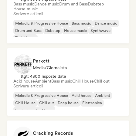
Bass music
Dance music
Drum and Bass
Dubstep
House music
Scrivere articoli
Melodic & Progressive House
Bass music
Dance music
Drum and Bass
Dubstep
House music
Synthwave
Tech House
Parkett
Media/Giornalista
&gt; 4300 risposte date
Acid house
Ambient
Bass music
Chill House
Chill out
Scrivere articoli
Melodic & Progressive House
Acid house
Ambient
Chill House
Chill out
Deep house
Elettronica
Funky / Jackin House
Cracking Records