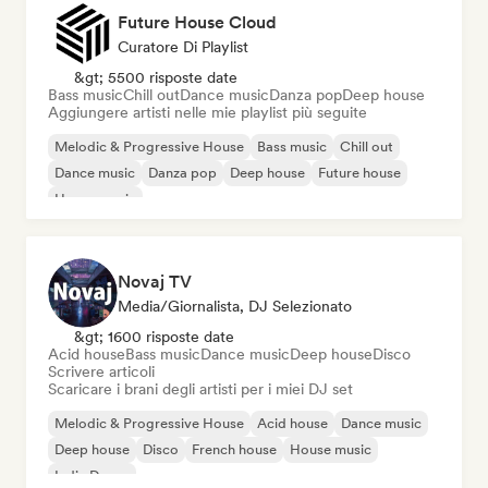
Future House Cloud
Curatore Di Playlist
&gt; 5500 risposte date
Bass music
Chill out
Dance music
Danza pop
Deep house
Aggiungere artisti nelle mie playlist più seguite
Melodic & Progressive House
Bass music
Chill out
Dance music
Danza pop
Deep house
Future house
House music
Novaj TV
Media/Giornalista, DJ Selezionato
&gt; 1600 risposte date
Acid house
Bass music
Dance music
Deep house
Disco
Scrivere articoli
Scaricare i brani degli artisti per i miei DJ set
Melodic & Progressive House
Acid house
Dance music
Deep house
Disco
French house
House music
Indie Dance