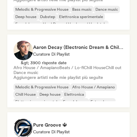
Melodic & Progressive House
Bass music
Dance music
Deep house
Dubstep
Elettronica sperimentale
French house
Hard Dance / Hardcore / Hardstyle
Aaron Decay (Electronic Dream & Chill Electronic Dream playlists)
Curatore Di Playlist
&gt; 3900 risposte date
Afro House / Amapiano
Beats / Lo-fi
Chill House
Chill out
Dance music
Aggiungere artisti nelle mie playlist più seguite
Melodic & Progressive House
Afro House / Amapiano
Chill House
Deep house
Elettronica
Elettronica sperimentale
French house
Future house
Pure Groove 🔱
Curatore Di Playlist