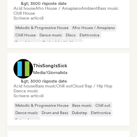
&gt; 3500 risposte date
Acid house
Afro House / Amapiano
Ambient
Bass music
Chill House
Scrivere articoli
Melodic & Progressive House
Afro House / Amapiano
Chill House
Dance music
Disco
Elettronica
French house
Funky / Jackin House
ThisSongIsSick
Media/Giornalista
&gt; 3000 risposte date
Acid house
Bass music
Chill out
Cloud Rap / Hip Hop
Dance music
Scrivere articoli
Melodic & Progressive House
Bass music
Chill out
Dance music
Drum and Bass
Dubstep
Elettronica
Future house