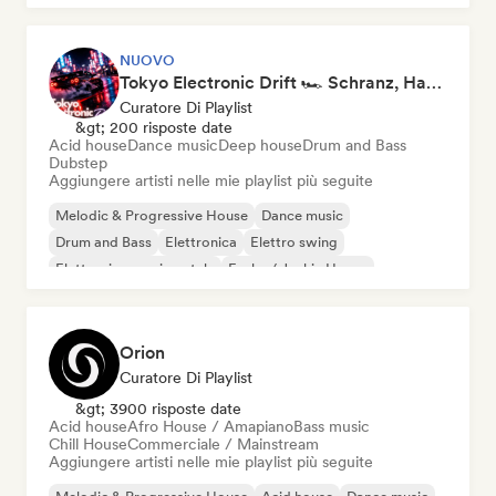
NUOVO
Tokyo Electronic Drift 🏎️ Schranz, Hard Techno & Anime EDM
Curatore Di Playlist
&gt; 200 risposte date
Acid house
Dance music
Deep house
Drum and Bass
Dubstep
Aggiungere artisti nelle mie playlist più seguite
Melodic & Progressive House
Dance music
Drum and Bass
Elettronica
Elettro swing
Elettronica sperimentale
Funky / Jackin House
Future house
Orion
Curatore Di Playlist
&gt; 3900 risposte date
Acid house
Afro House / Amapiano
Bass music
Chill House
Commerciale / Mainstream
Aggiungere artisti nelle mie playlist più seguite