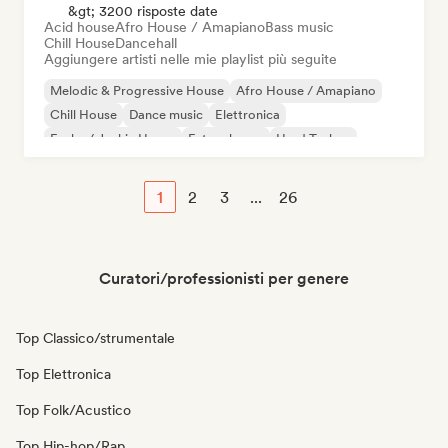
&gt; 3200 risposte date
Acid house
Afro House / Amapiano
Bass music
Chill House
Dancehall
Aggiungere artisti nelle mie playlist più seguite
Melodic & Progressive House
Afro House / Amapiano
Chill House
Dance music
Elettronica
Funky / Jackin House
Future house
Hard Techno
1
2
3
...
26
Curatori/professionisti per genere
Top Classico/strumentale
Top Elettronica
Top Folk/Acustico
Top Hip-hop/Rap