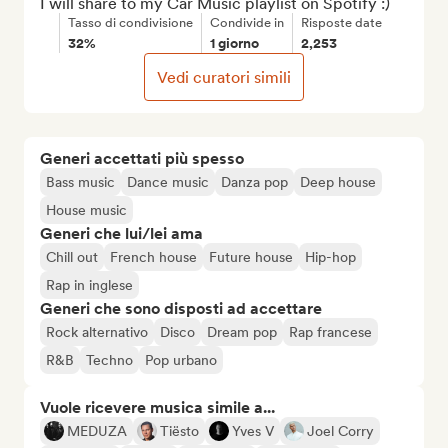
I will share to my Car Music playlist on Spotify :)
Tasso di condivisione
Condivide in
Risposte date
32%
1 giorno
2,253
Vedi curatori simili
Generi accettati più spesso
Bass music
Dance music
Danza pop
Deep house
House music
Generi che lui/lei ama
Chill out
French house
Future house
Hip-hop
Rap in inglese
Generi che sono disposti ad accettare
Rock alternativo
Disco
Dream pop
Rap francese
R&B
Techno
Pop urbano
Vuole ricevere musica simile a...
MEDUZA
Tiësto
Yves V
Joel Corry