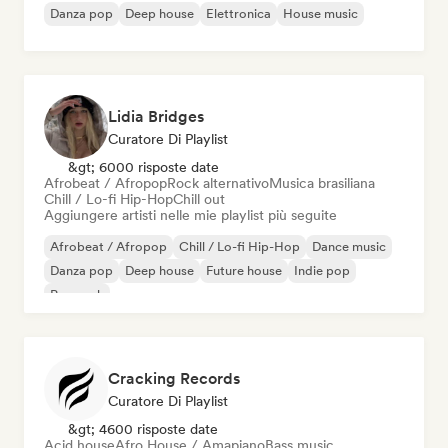
Danza pop
Deep house
Elettronica
House music
Lidia Bridges
Curatore Di Playlist
&gt; 6000 risposte date
Afrobeat / Afropop
Rock alternativo
Musica brasiliana
Chill / Lo-fi Hip-Hop
Chill out
Aggiungere artisti nelle mie playlist più seguite
Afrobeat / Afropop
Chill / Lo-fi Hip-Hop
Dance music
Danza pop
Deep house
Future house
Indie pop
Pop rock
Cracking Records
Curatore Di Playlist
&gt; 4600 risposte date
Acid house
Afro House / Amapiano
Bass music