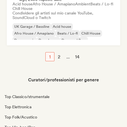
Acid house
Afro House / Amapiano
Ambient
Beats / Lo-fi
Chill House
Condividere gli artisti sul mio canale YouTube,
SoundCloud o Twitch
UK Garage / Bassline
Acid house
Afro House / Amapiano
Beats / Lo-fi
Chill House
Dance music
Deep house
Drum and Bass
1
2
...
14
Curatori/professionisti per genere
Top Classico/strumentale
Top Elettronica
Top Folk/Acustico