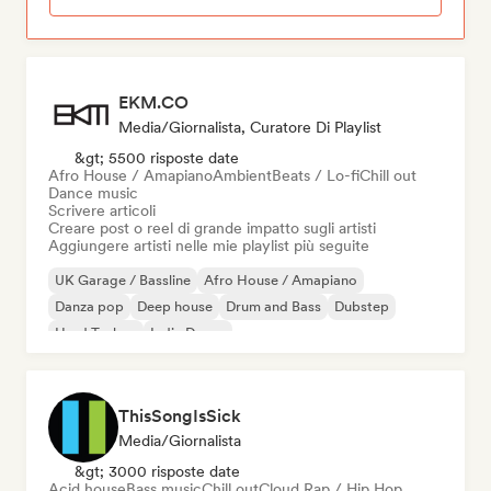
EKM.CO
Media/Giornalista, Curatore Di Playlist
&gt; 5500 risposte date
Afro House / Amapiano
Ambient
Beats / Lo-fi
Chill out
Dance music
Scrivere articoli
Creare post o reel di grande impatto sugli artisti
Aggiungere artisti nelle mie playlist più seguite
UK Garage / Bassline
Afro House / Amapiano
Danza pop
Deep house
Drum and Bass
Dubstep
Hard Techno
Indie Dance
ThisSongIsSick
Media/Giornalista
&gt; 3000 risposte date
Acid house
Bass music
Chill out
Cloud Rap / Hip Hop