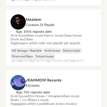
Drum and Bass
Future house
Mazdem
Curatore Di Playlist
&gt; 3700 risposte date
Acid house
Bass music
Dance music
Deep house
Drum and Bass
Aggiungere artisti nelle mie playlist più seguite
UK Garage / Bassline
Acid house
Dance music
Drum and Bass
Future house
Hard Dance / Hardcore / Hardstyle
Hard Techno
Melodic & Progressive House
JEAHMON! Records
Etichetta
&gt; 700 risposte date
Acid house
Afro House / Amapiano
Bass music
Beats / Lo-fi
Dance music
Ingaggiare artisti o pubblicare la loro musica