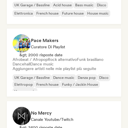
UK Garage / Bassline
Acid house
Bass music
Disco
Elettronica
French house
Future house
House music
Pace Makers
Curatore Di Playlist
&gt; 2000 risposte date
Afrobeat / Afropop
Rock alternativo
Funk brasiliano
Dancehall
Dance music
Aggiungere artisti nelle mie playlist più seguite
UK Garage / Bassline
Dance music
Danza pop
Disco
Elettropop
French house
Funky / Jackin House
House music
No Mercy
Canale Youtube/Twitch
&gt; 2400 risposte date