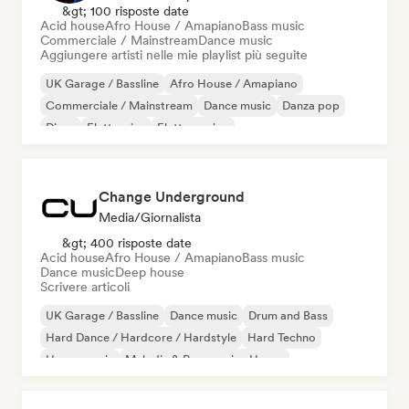
&gt; 100 risposte date
Acid house
Afro House / Amapiano
Bass music
Commerciale / Mainstream
Dance music
Aggiungere artisti nelle mie playlist più seguite
UK Garage / Bassline
Afro House / Amapiano
Commerciale / Mainstream
Dance music
Danza pop
Disco
Elettronica
Elettro swing
Change Underground
Media/Giornalista
&gt; 400 risposte date
Acid house
Afro House / Amapiano
Bass music
Dance music
Deep house
Scrivere articoli
UK Garage / Bassline
Dance music
Drum and Bass
Hard Dance / Hardcore / Hardstyle
Hard Techno
House music
Melodic & Progressive House
Melodic Techno