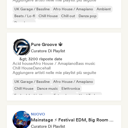
Aggiungere artisti nelle mie playlist più seguite
UK Garage / Bassline
Afro House / Amapiano
Ambient
Beats / Lo-fi
Chill House
Chill out
Danza pop
Deep house
Pure Groove 🔱
Curatore Di Playlist
&gt; 3200 risposte date
Acid house
Afro House / Amapiano
Bass music
Chill House
Dancehall
Aggiungere artisti nelle mie playlist più seguite
UK Garage / Bassline
Afro House / Amapiano
Chill House
Dance music
Elettronica
Funky / Jackin House
Future house
Hard Techno
NUOVO
Mainstage ⚡ Festival EDM, Big Room & House Anthems
Curatore Di Playlist