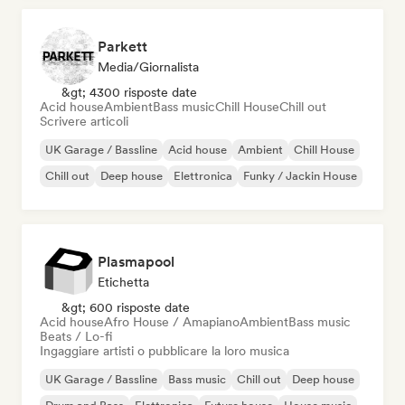
Parkett
Media/Giornalista
&gt; 4300 risposte date
Acid house
Ambient
Bass music
Chill House
Chill out
Scrivere articoli
UK Garage / Bassline
Acid house
Ambient
Chill House
Chill out
Deep house
Elettronica
Funky / Jackin House
Plasmapool
Etichetta
&gt; 600 risposte date
Acid house
Afro House / Amapiano
Ambient
Bass music
Beats / Lo-fi
Ingaggiare artisti o pubblicare la loro musica
UK Garage / Bassline
Bass music
Chill out
Deep house