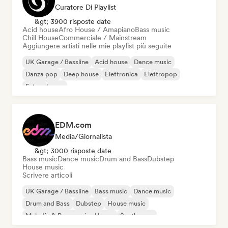
Curatore Di Playlist
&gt; 3900 risposte date
Acid house
Afro House / Amapiano
Bass music
Chill House
Commerciale / Mainstream
Aggiungere artisti nelle mie playlist più seguite
UK Garage / Bassline
Acid house
Dance music
Danza pop
Deep house
Elettronica
Elettropop
Future house
EDM.com
Media/Giornalista
&gt; 3000 risposte date
Bass music
Dance music
Drum and Bass
Dubstep
House music
Scrivere articoli
UK Garage / Bassline
Bass music
Dance music
Drum and Bass
Dubstep
House music
Melodic & Progressive House
Synthwave