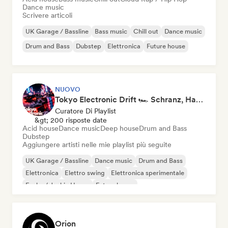
Dance music
Scrivere articoli
UK Garage / Bassline
Bass music
Chill out
Dance music
Drum and Bass
Dubstep
Elettronica
Future house
NUOVO
Tokyo Electronic Drift 🏎️ Schranz, Hard Techno & Anime EDM
Curatore Di Playlist
&gt; 200 risposte date
Acid house
Dance music
Deep house
Drum and Bass
Dubstep
Aggiungere artisti nelle mie playlist più seguite
UK Garage / Bassline
Dance music
Drum and Bass
Elettronica
Elettro swing
Elettronica sperimentale
Funky / Jackin House
Future house
Orion