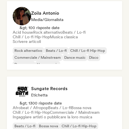
Zoila Antonio
Media/Giornalista
&gt; 100 risposte date
Acid house
Rock alternativo
Beats / Lo-fi
Chill / Lo-fi Hip-Hop
Musica classica
Scrivere articoli
Rock alternativo
Beats / Lo-fi
Chill / Lo-fi Hip-Hop
Commerciale / Mainstream
Dance music
Disco
Dream pop
House music
Sungate Records
Etichetta
&gt; 1300 risposte date
Afrobeat / Afropop
Beats / Lo-fi
Bossa nova
Chill / Lo-fi Hip-Hop
Commerciale / Mainstream
Ingaggiare artisti o pubblicare la loro musica
Beats / Lo-fi
Bossa nova
Chill / Lo-fi Hip-Hop