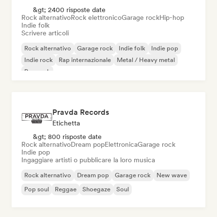
&gt; 2400 risposte date
Rock alternativo
Rock elettronico
Garage rock
Hip-hop
Indie folk
Scrivere articoli
Rock alternativo
Garage rock
Indie folk
Indie pop
Indie rock
Rap internazionale
Metal / Heavy metal
Pop rock
Pravda Records
Etichetta
&gt; 800 risposte date
Rock alternativo
Dream pop
Elettronica
Garage rock
Indie pop
Ingaggiare artisti o pubblicare la loro musica
Rock alternativo
Dream pop
Garage rock
New wave
Pop soul
Reggae
Shoegaze
Soul