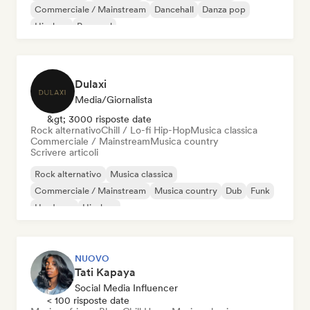
Commerciale / Mainstream
Dancehall
Danza pop
Hip-hop
Pop soul
Dulaxi
Media/Giornalista
&gt; 3000 risposte date
Rock alternativo
Chill / Lo-fi Hip-Hop
Musica classica
Commerciale / Mainstream
Musica country
Scrivere articoli
Rock alternativo
Musica classica
Commerciale / Mainstream
Musica country
Dub
Funk
Hardcore
Hip-hop
NUOVO
Tati Kapaya
Social Media Influencer
< 100 risposte date