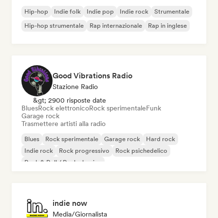
Hip-hop
Indie folk
Indie pop
Indie rock
Strumentale
Hip-hop strumentale
Rap internazionale
Rap in inglese
Good Vibrations Radio
Stazione Radio
&gt; 2900 risposte date
Blues
Rock elettronico
Rock sperimentale
Funk
Garage rock
Trasmettere artisti alla radio
Blues
Rock sperimentale
Garage rock
Hard rock
Indie rock
Rock progressivo
Rock psichedelico
Rock & Roll / Rock classico
indie now
Media/Giornalista