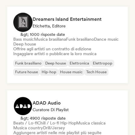
Dreamers Island Entertainment
Etichetta, Editore
&gt; 1000 risposte date
Bass music
Musica brasiliana
Funk brasiliano
Dance music
Deep house
Offrire agli artisti un contratto di edizione
Ingaggiare artisti o pubblicare la loro musica
Funk brasiliano
Deep house
Elettronica
Elettropop
Future house
Hip-hop
House music
Tech House
ADAD Audio
Curatore Di Playlist
&gt; 4900 risposte date
Beats / Lo-fi
Chill / Lo-fi Hip-Hop
Musica classica
Musica country
Drill/Jersey
Aggiungere artisti nelle mie playlist più seguite