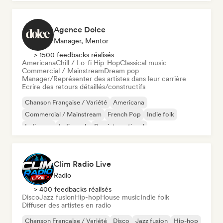
Agence Dolce
Manager, Mentor
> 1500 feedbacks réalisés
Americana
Chill / Lo-fi Hip-Hop
Classical music
Commercial / Mainstream
Dream pop
Manager/Représenter des artistes dans leur carrière
Ecrire des retours détaillés/constructifs
Chanson Française / Variété
Americana
Commercial / Mainstream
French Pop
Indie folk
Indie pop
Indie rock
Pop international
Clim Radio Live
Radio
> 400 feedbacks réalisés
Disco
Jazz fusion
Hip-hop
House music
Indie folk
Diffuser des artistes en radio
Chanson Française / Variété
Disco
Jazz fusion
Hip-hop