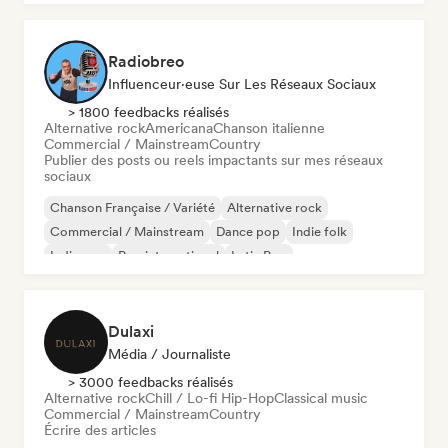
Radiobreo
Influenceur·euse Sur Les Réseaux Sociaux
> 1800 feedbacks réalisés
Alternative rock
Americana
Chanson italienne
Commercial / Mainstream
Country
Publier des posts ou reels impactants sur mes réseaux
sociaux
Chanson Française / Variété
Alternative rock
Commercial / Mainstream
Dance pop
Indie folk
Indie pop
Pop international
Latin Pop
Dulaxi
Média / Journaliste
> 3000 feedbacks réalisés
Alternative rock
Chill / Lo-fi Hip-Hop
Classical music
Commercial / Mainstream
Country
Écrire des articles