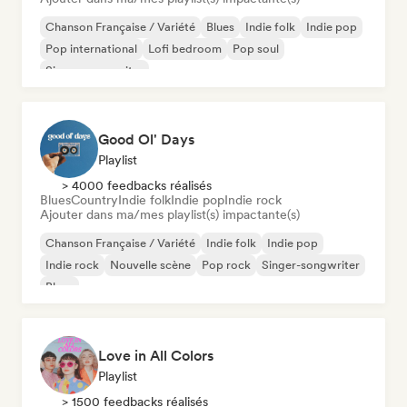
Chanson Française / Variété
Blues
Indie folk
Indie pop
Pop international
Lofi bedroom
Pop soul
Singer-songwriter
Good Ol' Days
Playlist
> 4000 feedbacks réalisés
Blues
Country
Indie folk
Indie pop
Indie rock
Ajouter dans ma/mes playlist(s) impactante(s)
Chanson Française / Variété
Indie folk
Indie pop
Indie rock
Nouvelle scène
Pop rock
Singer-songwriter
Blues
Love in All Colors
Playlist
> 1500 feedbacks réalisés