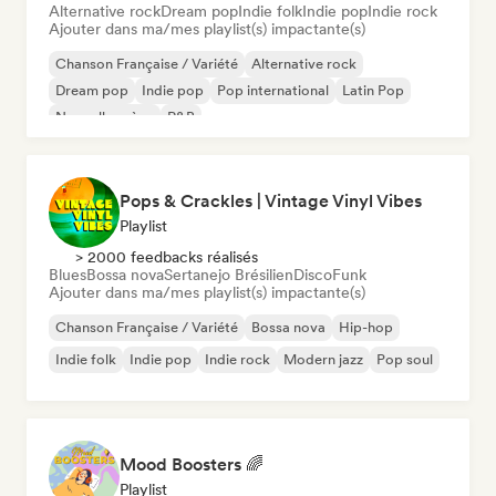
Alternative rock
Dream pop
Indie folk
Indie pop
Indie rock
Ajouter dans ma/mes playlist(s) impactante(s)
Chanson Française / Variété
Alternative rock
Dream pop
Indie pop
Pop international
Latin Pop
Nouvelle scène
R&B
Pops & Crackles | Vintage Vinyl Vibes
Playlist
> 2000 feedbacks réalisés
Blues
Bossa nova
Sertanejo Brésilien
Disco
Funk
Ajouter dans ma/mes playlist(s) impactante(s)
Chanson Française / Variété
Bossa nova
Hip-hop
Indie folk
Indie pop
Indie rock
Modern jazz
Pop soul
Mood Boosters 🌈
Playlist