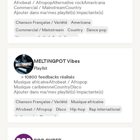
Afrobeat / Afropop
Alternative rock
Americana
Commercial / Mainstream
Country
Ajouter dans ma/mes playlist(s) impactante(s)
Chanson Française / Variété
Americana
Commercial / Mainstream
Country
Dance pop
Hyperpop
Indie folk
Indie pop
MELTINGPOT Vibes
Playlist
> 10800 feedbacks réalisés
Musique africaine
Afrobeat / Afropop
Musique caribéenne
Country
Disco
Ajouter dans ma/mes playlist(s) impactante(s)
Chanson Française / Variété
Musique africaine
Afrobeat / Afropop
Disco
Hip-hop
Rap international
Latin music
Pop rock