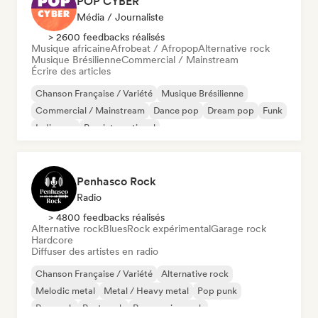
POP CYBER
Média / Journaliste
> 2600 feedbacks réalisés
Musique africaine
Afrobeat / Afropop
Alternative rock
Musique Brésilienne
Commercial / Mainstream
Écrire des articles
Chanson Française / Variété
Musique Brésilienne
Commercial / Mainstream
Dance pop
Dream pop
Funk
Indie pop
Pop international
Penhasco Rock
Radio
> 4800 feedbacks réalisés
Alternative rock
Blues
Rock expérimental
Garage rock
Hardcore
Diffuser des artistes en radio
Chanson Française / Variété
Alternative rock
Melodic metal
Metal / Heavy metal
Pop punk
Pop rock
Post punk
Progressive rock