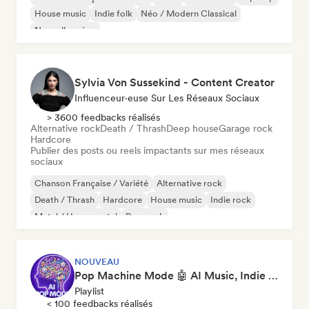
House music
Indie folk
Néo / Modern Classical
Nouvelle scène
Sylvia Von Sussekind - Content Creator
Influenceur·euse Sur Les Réseaux Sociaux
> 3600 feedbacks réalisés
Alternative rock
Death / Thrash
Deep house
Garage rock
Hardcore
Publier des posts ou reels impactants sur mes réseaux
sociaux
Chanson Française / Variété
Alternative rock
Death / Thrash
Hardcore
House music
Indie rock
Metal / Heavy metal
Pop punk
NOUVEAU
Pop Machine Mode 🤖 AI Music, Indie Pop & Dream Pop
Playlist
< 100 feedbacks réalisés