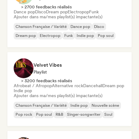
> 2700 feedbacks réalisés
Dance pop
Disco
Dream pop
Electropop
Funk
Ajouter dans ma/mes playlist(s) impactante(s)
Chanson Française / Variété
Dance pop
Disco
Dream pop
Electropop
Funk
Indie pop
Pop soul
Velvet Vibes
Playlist
> 3200 feedbacks réalisés
Afrobeat / Afropop
Alternative rock
Dancehall
Dream pop
Indie pop
Ajouter dans ma/mes playlist(s) impactante(s)
Chanson Française / Variété
Indie pop
Nouvelle scène
Pop rock
Pop soul
R&B
Singer-songwriter
Soul