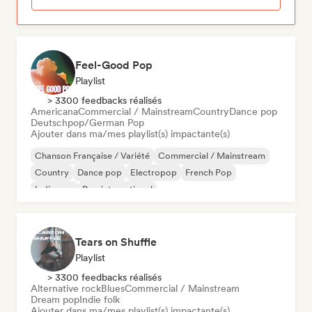
Feel-Good Pop
Playlist
> 3300 feedbacks réalisés
Americana
Commercial / Mainstream
Country
Dance pop
Deutschpop/German Pop
Ajouter dans ma/mes playlist(s) impactante(s)
Chanson Française / Variété
Commercial / Mainstream
Country
Dance pop
Electropop
French Pop
Indie pop
Pop international
Tears on Shuffle
Playlist
> 3300 feedbacks réalisés
Alternative rock
Blues
Commercial / Mainstream
Dream pop
Indie folk
Ajouter dans ma/mes playlist(s) impactante(s)