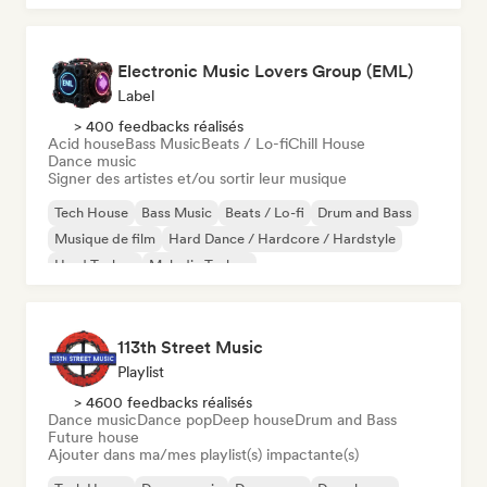
Electronic Music Lovers Group (EML)
Label
> 400 feedbacks réalisés
Acid house
Bass Music
Beats / Lo-fi
Chill House
Dance music
Signer des artistes et/ou sortir leur musique
Tech House
Bass Music
Beats / Lo-fi
Drum and Bass
Musique de film
Hard Dance / Hardcore / Hardstyle
Hard Techno
Melodic Techno
113th Street Music
Playlist
> 4600 feedbacks réalisés
Dance music
Dance pop
Deep house
Drum and Bass
Future house
Ajouter dans ma/mes playlist(s) impactante(s)