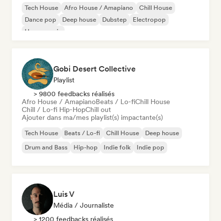
Tech House
Afro House / Amapiano
Chill House
Dance pop
Deep house
Dubstep
Electropop
House music
Gobi Desert Collective
Playlist
> 9800 feedbacks réalisés
Afro House / Amapiano
Beats / Lo-fi
Chill House
Chill / Lo-fi Hip-Hop
Chill out
Ajouter dans ma/mes playlist(s) impactante(s)
Tech House
Beats / Lo-fi
Chill House
Deep house
Drum and Bass
Hip-hop
Indie folk
Indie pop
Luis V
Média / Journaliste
> 1200 feedbacks réalisés