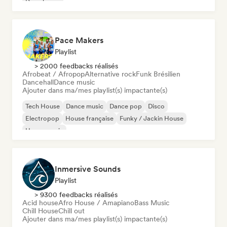
Deep house
Pace Makers
Playlist
> 2000 feedbacks réalisés
Afrobeat / Afropop
Alternative rock
Funk Brésilien
Dancehall
Dance music
Ajouter dans ma/mes playlist(s) impactante(s)
Tech House
Dance music
Dance pop
Disco
Electropop
House française
Funky / Jackin House
House music
Inmersive Sounds
Playlist
> 9300 feedbacks réalisés
Acid house
Afro House / Amapiano
Bass Music
Chill House
Chill out
Ajouter dans ma/mes playlist(s) impactante(s)