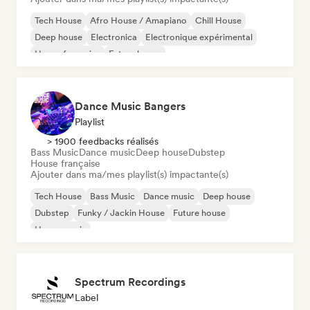
Tech House
Afro House / Amapiano
Chill House
Deep house
Electronica
Electronique expérimental
House française
Future house
Dance Music Bangers
Playlist
> 1900 feedbacks réalisés
Bass Music
Dance music
Deep house
Dubstep
House française
Ajouter dans ma/mes playlist(s) impactante(s)
Tech House
Bass Music
Dance music
Deep house
Dubstep
Funky / Jackin House
Future house
House music
Spectrum Recordings
Label