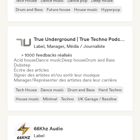
Tech House
Dance music
Dance pop
Deep house
Drum and Bass
Future house
House music
Hyperpop
True Underground | True Techno Podcast | ONE
Label, Manager, Média / Journaliste
> 1000 feedbacks réalisés
Acid house
Dance music
Deep house
Drum and Bass
Dubstep
Écrire des articles
Signer des artistes et/ou sortir leur musique
Manager/Représenter des artistes dans leur carrière
Tech House
Dance music
Drum and Bass
Hard Techno
House music
Minimal
Techno
UK Garage / Bassline
66Khz Audio
Label