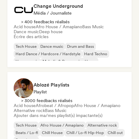
Change Underground
Média / Journaliste
> 400 feedbacks réalisés
Acid house
Afro House / Amapiano
Bass Music
Dance music
Deep house
Écrire des articles
Tech House
Dance music
Drum and Bass
Hard Dance / Hardcore / Hardstyle
Hard Techno
House music
Melodic & Progressive House
Melodic Techno
Ablozé Playlists
Playlist
> 3000 feedbacks réalisés
Acid house
Afrobeat / Afropop
Afro House / Amapiano
Alternative rock
Bass Music
Ajouter dans ma/mes playlist(s) impactante(s)
Tech House
Afro House / Amapiano
Alternative rock
Beats / Lo-fi
Chill House
Chill / Lo-fi Hip-Hop
Chill out