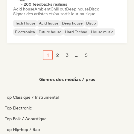
> 200 feedbacks réalisés
Acid house
Ambient
Chill out
Deep house
Disco
Signer des artistes et/ou sortir leur musique
Tech House
Acid house
Deep house
Disco
Electronica
Future house
Hard Techno
House music
1
2
3
...
5
Genres des médias / pros
Top Classique / Instrumental
Top Electronic
Top Folk / Acoustique
Top Hip-hop / Rap