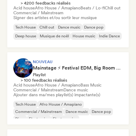
> 4200 feedbacks réalisés
Acid house
Afro House / Amapiano
Beats / Lo-fi
Chill out
Commercial / Mainstream
Signer des artistes et/ou sortir leur musique
Tech House
Chill out
Dance music
Dance pop
Deep house
Musique de noël
House music
Indie Dance
NOUVEAU
Mainstage ⚡ Festival EDM, Big Room & House Anthems
Playlist
> 100 feedbacks réalisés
Acid house
Afro House / Amapiano
Bass Music
Commercial / Mainstream
Dance music
Ajouter dans ma/mes playlist(s) impactante(s)
Tech House
Afro House / Amapiano
Commercial / Mainstream
Dance music
Dance pop
Disco
Electronica
Electro swing