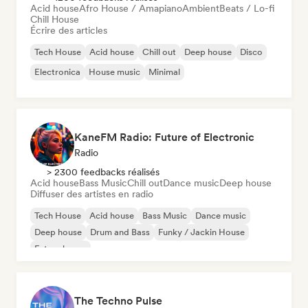
Acid house
Afro House / Amapiano
Ambient
Beats / Lo-fi
Chill House
Écrire des articles
Tech House
Acid house
Chill out
Deep house
Disco
Electronica
House music
Minimal
KaneFM Radio: Future of Electronic
Radio
> 2300 feedbacks réalisés
Acid house
Bass Music
Chill out
Dance music
Deep house
Diffuser des artistes en radio
Tech House
Acid house
Bass Music
Dance music
Deep house
Drum and Bass
Funky / Jackin House
Future house
The Techno Pulse