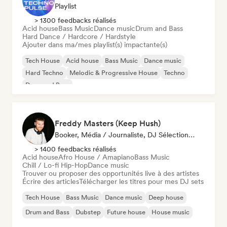
Playlist
> 1300 feedbacks réalisés
Acid house
Bass Music
Dance music
Drum and Bass
Hard Dance / Hardcore / Hardstyle
Ajouter dans ma/mes playlist(s) impactante(s)
Tech House
Acid house
Bass Music
Dance music
Hard Techno
Melodic & Progressive House
Techno
Drum and Bass
Freddy Masters (Keep Hush)
Booker, Média / Journaliste, DJ Sélectionné·e
> 1400 feedbacks réalisés
Acid house
Afro House / Amapiano
Bass Music
Chill / Lo-fi Hip-Hop
Dance music
Trouver ou proposer des opportunités live à des artistes
Écrire des articles
Télécharger les titres pour mes DJ sets
Tech House
Bass Music
Dance music
Deep house
Drum and Bass
Dubstep
Future house
House music