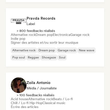
Pravda Records
Label
> 800 feedbacks réalisés
Alternative rock
Dream pop
Electronica
Garage rock
Indie pop
Signer des artistes et/ou sortir leur musique
Alternative rock
Dream pop
Garage rock
New wave
Pop soul
Reggae
Shoegaze
Soul
Zoila Antonio
Média / Journaliste
> 100 feedbacks réalisés
Acid house
Alternative rock
Beats / Lo-fi
Chill / Lo-fi Hip-Hop
Classical music
Écrire des articles