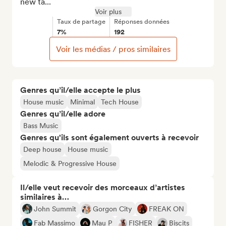
new ta...
Voir plus
Taux de partage
Réponses données
7%
192
Voir les médias / pros similaires
Genres qu’il/elle accepte le plus
House music
Minimal
Tech House
Genres qu’il/elle adore
Bass Music
Genres qu'ils sont également ouverts à recevoir
Deep house
House music
Melodic & Progressive House
Il/elle veut recevoir des morceaux d’artistes
similaires à…
John Summit
Gorgon City
FREAK ON
Fab Massimo
Mau P
FISHER
Biscits