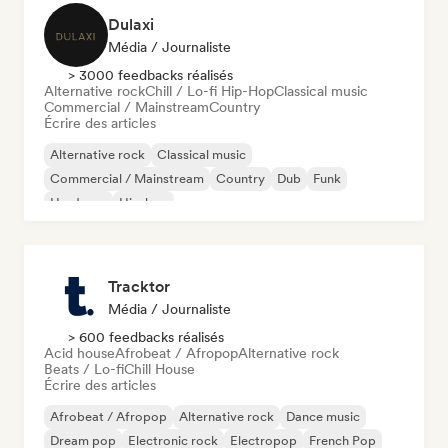
Dulaxi
Média / Journaliste
> 3000 feedbacks réalisés
Alternative rock
Chill / Lo-fi Hip-Hop
Classical music
Commercial / Mainstream
Country
Écrire des articles
Alternative rock
Classical music
Commercial / Mainstream
Country
Dub
Funk
Hardcore
Hip-hop
Tracktor
Média / Journaliste
> 600 feedbacks réalisés
Acid house
Afrobeat / Afropop
Alternative rock
Beats / Lo-fi
Chill House
Écrire des articles
Afrobeat / Afropop
Alternative rock
Dance music
Dream pop
Electronic rock
Electropop
French Pop