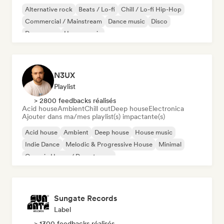
Alternative rock
Beats / Lo-fi
Chill / Lo-fi Hip-Hop
Commercial / Mainstream
Dance music
Disco
Dream pop
House music
N3UX
Playlist
> 2800 feedbacks réalisés
Acid house
Ambient
Chill out
Deep house
Electronica
Ajouter dans ma/mes playlist(s) impactante(s)
Acid house
Ambient
Deep house
House music
Indie Dance
Melodic & Progressive House
Minimal
Organic House / Downtempo
Sungate Records
Label
> 1300 feedbacks réalisés