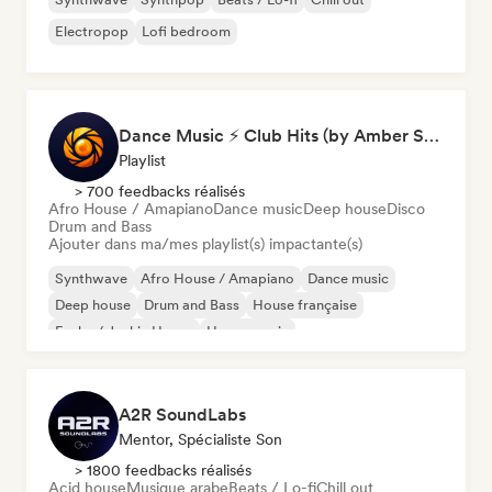
Electropop
Lofi bedroom
Dance Music ⚡ Club Hits (by Amber Sounds)
Playlist
> 700 feedbacks réalisés
Afro House / Amapiano
Dance music
Deep house
Disco
Drum and Bass
Ajouter dans ma/mes playlist(s) impactante(s)
Synthwave
Afro House / Amapiano
Dance music
Deep house
Drum and Bass
House française
Funky / Jackin House
House music
A2R SoundLabs
Mentor, Spécialiste Son
> 1800 feedbacks réalisés
Acid house
Musique arabe
Beats / Lo-fi
Chill out