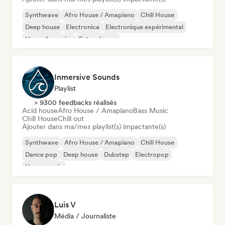
Synthwave
Afro House / Amapiano
Chill House
Deep house
Electronica
Electronique expérimental
House française
Future house
Inmersive Sounds
Playlist
> 9300 feedbacks réalisés
Acid house
Afro House / Amapiano
Bass Music
Chill House
Chill out
Ajouter dans ma/mes playlist(s) impactante(s)
Synthwave
Afro House / Amapiano
Chill House
Dance pop
Deep house
Dubstep
Electropop
House music
Luis V
Média / Journaliste