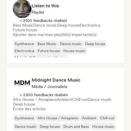
Listen to this
Playlist
> 5100 feedbacks réalisés
Bass Music
Dance music
Deep house
Electronica
Future house
Ajouter dans ma/mes playlist(s) impactante(s)
Synthwave
Bass Music
Dance music
Deep house
Electronica
Future house
House music
Melodic & Progressive House
Midnight Dance Music
Média / Journaliste
> 2300 feedbacks réalisés
Afro House / Amapiano
Ambient
Chill out
Dance music
Deep house
Écrire des articles
Synthwave
Afro House / Amapiano
Ambient
Chill out
Dance music
Deep house
Drum and Bass
House music