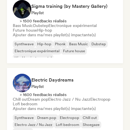
Sigma training (by Mastery Gallery)
Playlist
> 1500 feedbacks réalisés
Bass Music
Dubstep
Electronique expérimental
Future house
Hip-hop
Ajouter dans ma/mes playlist(s) impactante(s)
Synthwave
Hip-hop
Phonk
Bass Music
Dubstep
Electronique expérimental
Future house
Hip-Hop instrumental
Electric Daydreams
Playlist
> 1600 feedbacks réalisés
Chill out
Dream pop
Electro Jazz / Nu Jazz
Electropop
Lofi bedroom
Ajouter dans ma/mes playlist(s) impactante(s)
Synthwave
Dream pop
Electropop
Chill out
Electro Jazz / Nu Jazz
Lofi bedroom
Shoegaze