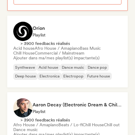
Orion
Playlist
> 3900 feedbacks réalisés
Acid house
Afro House / Amapiano
Bass Music
Chill House
Commercial / Mainstream
Ajouter dans ma/mes playlist(s) impactante(s)
Synthwave
Acid house
Dance music
Dance pop
Deep house
Electronica
Electropop
Future house
Aaron Decay (Electronic Dream & Chill Electronic Dream playlists)
Playlist
> 3900 feedbacks réalisés
Afro House / Amapiano
Beats / Lo-fi
Chill House
Chill out
Dance music
Ajouter dans ma/mes playlist(s) impactante(s)