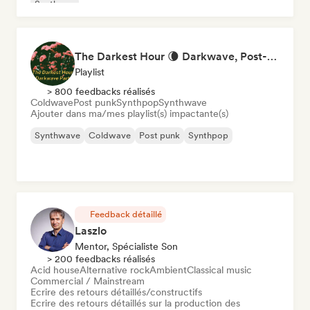
Synthpop
The Darkest Hour 🌘 Darkwave, Post-Punk & Coldwave
Playlist
> 800 feedbacks réalisés
Coldwave
Post punk
Synthpop
Synthwave
Ajouter dans ma/mes playlist(s) impactante(s)
Synthwave
Coldwave
Post punk
Synthpop
Feedback détaillé
Laszlo
Mentor, Spécialiste Son
> 200 feedbacks réalisés
Acid house
Alternative rock
Ambient
Classical music
Commercial / Mainstream
Ecrire des retours détaillés/constructifs
Ecrire des retours détaillés sur la production des