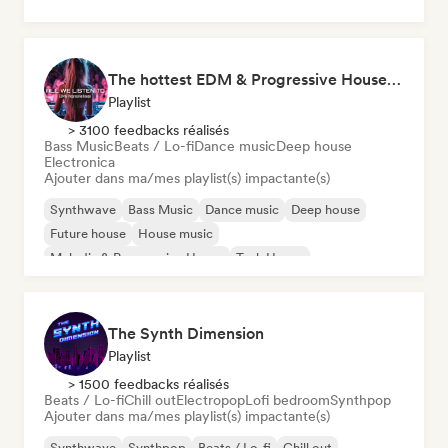
The hottest EDM & Progressive House tracks on the planet! 🌍
Playlist
> 3100 feedbacks réalisés
Bass Music
Beats / Lo-fi
Dance music
Deep house
Electronica
Ajouter dans ma/mes playlist(s) impactante(s)
Synthwave
Bass Music
Dance music
Deep house
Future house
House music
Melodic & Progressive House
Tech House
The Synth Dimension
Playlist
> 1500 feedbacks réalisés
Beats / Lo-fi
Chill out
Electropop
Lofi bedroom
Synthpop
Ajouter dans ma/mes playlist(s) impactante(s)
Synthwave
Synthpop
Beats / Lo-fi
Chill out