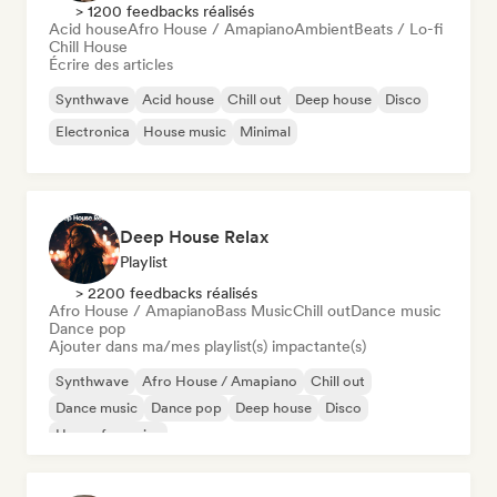
> 1200 feedbacks réalisés
Acid house
Afro House / Amapiano
Ambient
Beats / Lo-fi
Chill House
Écrire des articles
Synthwave
Acid house
Chill out
Deep house
Disco
Electronica
House music
Minimal
Deep House Relax
Playlist
> 2200 feedbacks réalisés
Afro House / Amapiano
Bass Music
Chill out
Dance music
Dance pop
Ajouter dans ma/mes playlist(s) impactante(s)
Synthwave
Afro House / Amapiano
Chill out
Dance music
Dance pop
Deep house
Disco
House française