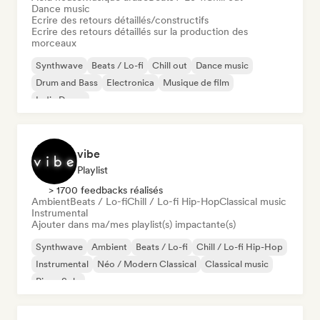
Dance music
Ecrire des retours détaillés/constructifs
Ecrire des retours détaillés sur la production des
morceaux
Synthwave
Beats / Lo-fi
Chill out
Dance music
Drum and Bass
Electronica
Musique de film
Indie Dance
vibe
Playlist
> 1700 feedbacks réalisés
Ambient
Beats / Lo-fi
Chill / Lo-fi Hip-Hop
Classical music
Instrumental
Ajouter dans ma/mes playlist(s) impactante(s)
Synthwave
Ambient
Beats / Lo-fi
Chill / Lo-fi Hip-Hop
Instrumental
Néo / Modern Classical
Classical music
Piano Solo