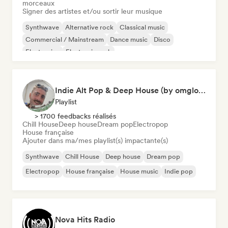
morceaux
Signer des artistes et/ou sortir leur musique
Synthwave
Alternative rock
Classical music
Commercial / Mainstream
Dance music
Disco
Electronica
Electronic rock
Indie Alt Pop & Deep House (by omglookitsRaph)
Playlist
> 1700 feedbacks réalisés
Chill House
Deep house
Dream pop
Electropop
House française
Ajouter dans ma/mes playlist(s) impactante(s)
Synthwave
Chill House
Deep house
Dream pop
Electropop
House française
House music
Indie pop
Nova Hits Radio