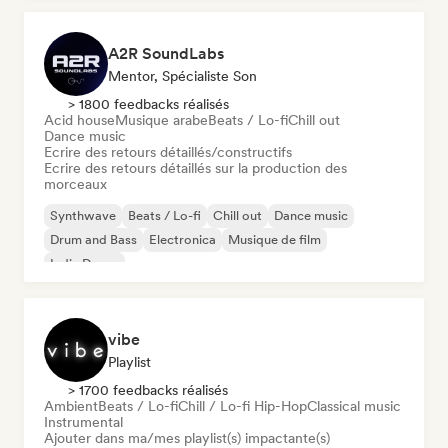
A2R SoundLabs
Mentor, Spécialiste Son
> 1800 feedbacks réalisés
Acid house
Musique arabe
Beats / Lo-fi
Chill out
Dance music
Ecrire des retours détaillés/constructifs
Ecrire des retours détaillés sur la production des
morceaux
Synthwave
Beats / Lo-fi
Chill out
Dance music
Drum and Bass
Electronica
Musique de film
Indie Dance
vibe
Playlist
> 1700 feedbacks réalisés
Ambient
Beats / Lo-fi
Chill / Lo-fi Hip-Hop
Classical music
Instrumental
Ajouter dans ma/mes playlist(s) impactante(s)