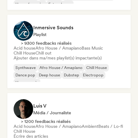
House française
Future house
Inmersive Sounds
Playlist
> 9300 feedbacks réalisés
Acid house
Afro House / Amapiano
Bass Music
Chill House
Chill out
Ajouter dans ma/mes playlist(s) impactante(s)
Synthwave
Afro House / Amapiano
Chill House
Dance pop
Deep house
Dubstep
Electropop
House music
Luis V
Média / Journaliste
> 1200 feedbacks réalisés
Acid house
Afro House / Amapiano
Ambient
Beats / Lo-fi
Chill House
Écrire des articles