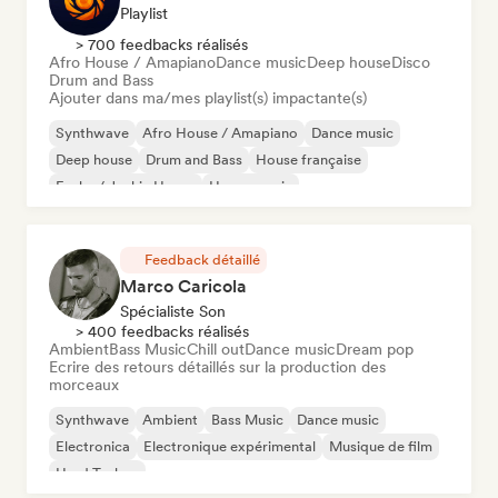
Playlist
> 700 feedbacks réalisés
Afro House / Amapiano
Dance music
Deep house
Disco
Drum and Bass
Ajouter dans ma/mes playlist(s) impactante(s)
Synthwave
Afro House / Amapiano
Dance music
Deep house
Drum and Bass
House française
Funky / Jackin House
House music
Feedback détaillé
Marco Caricola
Spécialiste Son
> 400 feedbacks réalisés
Ambient
Bass Music
Chill out
Dance music
Dream pop
Ecrire des retours détaillés sur la production des
morceaux
Synthwave
Ambient
Bass Music
Dance music
Electronica
Electronique expérimental
Musique de film
Hard Techno