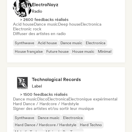
ElectroNoyz
Radio
> 2600 feedbacks réalisés
Acid house
Dance music
Deep house
Electronica
Electronic rock
Diffuser des artistes en radio
Synthwave
Acid house
Dance music
Electronica
House française
Future house
House music
Minimal
Technological Records
Label
> 1500 feedbacks réalisés
Dance music
Disco
Electronica
Electronique expérimental
Hard Dance / Hardcore / Hardstyle
Signer des artistes et/ou sortir leur musique
Synthwave
Dance music
Electronica
Hard Dance / Hardcore / Hardstyle
Hard Techno
Melodic Techno
Minimal
Psy-Trance