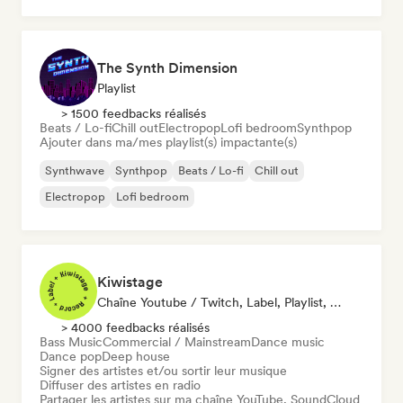
The Synth Dimension
Playlist
> 1500 feedbacks réalisés
Beats / Lo-fi
Chill out
Electropop
Lofi bedroom
Synthpop
Ajouter dans ma/mes playlist(s) impactante(s)
Synthwave
Synthpop
Beats / Lo-fi
Chill out
Electropop
Lofi bedroom
Kiwistage
Chaîne Youtube / Twitch, Label, Playlist, Radio
> 4000 feedbacks réalisés
Bass Music
Commercial / Mainstream
Dance music
Dance pop
Deep house
Signer des artistes et/ou sortir leur musique
Diffuser des artistes en radio
Partager les artistes sur ma chaîne YouTube, SoundCloud