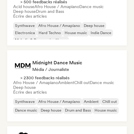
> 500 feedbacks réalisés
Acid house
Afro House / Amapiano
Dance music
Deep house
Drum and Bass
Écrire des articles
Synthwave
Afro House / Amapiano
Deep house
Electronica
Hard Techno
House music
Indie Dance
Melodic & Progressive House
Midnight Dance Music
Média / Journaliste
> 2300 feedbacks réalisés
Afro House / Amapiano
Ambient
Chill out
Dance music
Deep house
Écrire des articles
Synthwave
Afro House / Amapiano
Ambient
Chill out
Dance music
Deep house
Drum and Bass
House music