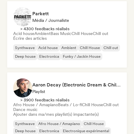
Parkett
Média / Journaliste
> 4300 feedbacks réalisés
Acid house
Ambient
Bass Music
Chill House
Chill out
Écrire des articles
Synthwave
Acid house
Ambient
Chill House
Chill out
Deep house
Electronica
Funky / Jackin House
Aaron Decay (Electronic Dream & Chill Electronic Dream playlists)
Playlist
> 3900 feedbacks réalisés
Afro House / Amapiano
Beats / Lo-fi
Chill House
Chill out
Dance music
Ajouter dans ma/mes playlist(s) impactante(s)
Synthwave
Afro House / Amapiano
Chill House
Deep house
Electronica
Electronique expérimental