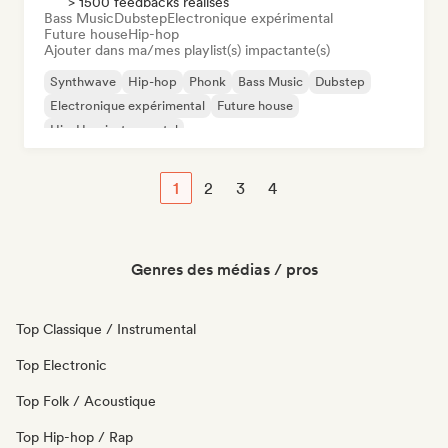
> 1500 feedbacks réalisés
Bass Music
Dubstep
Electronique expérimental
Future house
Hip-hop
Ajouter dans ma/mes playlist(s) impactante(s)
Synthwave
Hip-hop
Phonk
Bass Music
Dubstep
Electronique expérimental
Future house
Hip-Hop instrumental
1
2
3
4
Genres des médias / pros
Top Classique / Instrumental
Top Electronic
Top Folk / Acoustique
Top Hip-hop / Rap