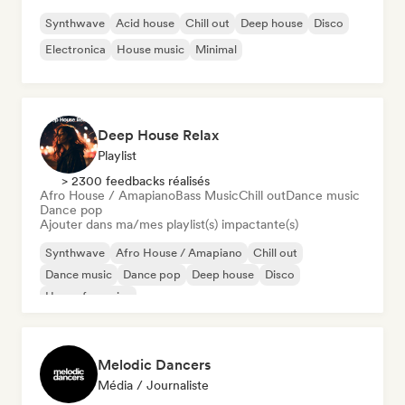
Synthwave
Acid house
Chill out
Deep house
Disco
Electronica
House music
Minimal
Deep House Relax
Playlist
> 2300 feedbacks réalisés
Afro House / Amapiano
Bass Music
Chill out
Dance music
Dance pop
Ajouter dans ma/mes playlist(s) impactante(s)
Synthwave
Afro House / Amapiano
Chill out
Dance music
Dance pop
Deep house
Disco
House française
Melodic Dancers
Média / Journaliste