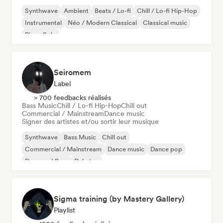
Synthwave
Ambient
Beats / Lo-fi
Chill / Lo-fi Hip-Hop
Instrumental
Néo / Modern Classical
Classical music
Piano Solo
Seiromem
Label
> 700 feedbacks réalisés
Bass Music
Chill / Lo-fi Hip-Hop
Chill out
Commercial / Mainstream
Dance music
Signer des artistes et/ou sortir leur musique
Synthwave
Bass Music
Chill out
Commercial / Mainstream
Dance music
Dance pop
Drum and Bass
Dubstep
Sigma training (by Mastery Gallery)
Playlist