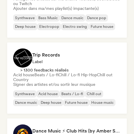
ou Twitch
Ajouter dans ma/mes playlist(s) impactante(s)
Synthwave
Bass Music
Dance music
Dance pop
Deep house
Electropop
Electro swing
Future house
Trip Records
Label
> 1300 feedbacks réalisés
Acid house
Beats / Lo-fi
Chill / Lo-fi Hip-Hop
Chill out
Country
Signer des artistes et/ou sortir leur musique
Synthwave
Acid house
Beats / Lo-fi
Chill out
Dance music
Deep house
Future house
House music
Dance Music ⚡ Club Hits (by Amber Sounds)