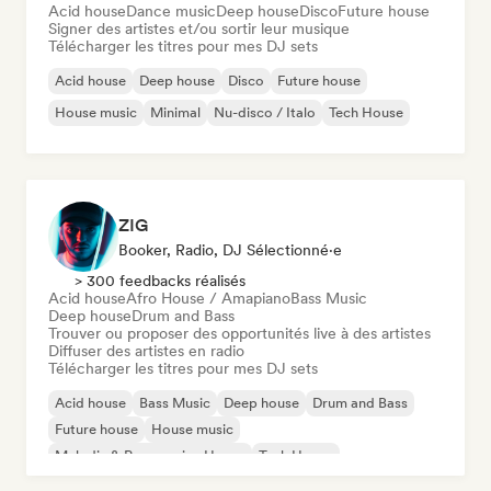
Acid house
Dance music
Deep house
Disco
Future house
Signer des artistes et/ou sortir leur musique
Télécharger les titres pour mes DJ sets
Acid house
Deep house
Disco
Future house
House music
Minimal
Nu-disco / Italo
Tech House
ZIG
Booker, Radio, DJ Sélectionné·e
> 300 feedbacks réalisés
Acid house
Afro House / Amapiano
Bass Music
Deep house
Drum and Bass
Trouver ou proposer des opportunités live à des artistes
Diffuser des artistes en radio
Télécharger les titres pour mes DJ sets
Acid house
Bass Music
Deep house
Drum and Bass
Future house
House music
Melodic & Progressive House
Tech House