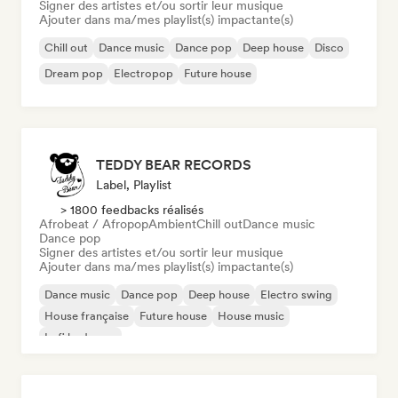
Signer des artistes et/ou sortir leur musique
Ajouter dans ma/mes playlist(s) impactante(s)
Chill out
Dance music
Dance pop
Deep house
Disco
Dream pop
Electropop
Future house
TEDDY BEAR RECORDS
Label, Playlist
> 1800 feedbacks réalisés
Afrobeat / Afropop
Ambient
Chill out
Dance music
Dance pop
Signer des artistes et/ou sortir leur musique
Ajouter dans ma/mes playlist(s) impactante(s)
Dance music
Dance pop
Deep house
Electro swing
House française
Future house
House music
Lofi bedroom