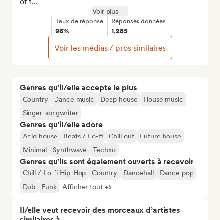
of t...
Voir plus
Taux de réponse
Réponses données
96%
1,285
Voir les médias / pros similaires
Genres qu’il/elle accepte le plus
Country
Dance music
Deep house
House music
Singer-songwriter
Genres qu’il/elle adore
Acid house
Beats / Lo-fi
Chill out
Future house
Minimal
Synthwave
Techno
Genres qu'ils sont également ouverts à recevoir
Chill / Lo-fi Hip-Hop
Country
Dancehall
Dance pop
Dub
Funk
Afficher tout +5
Il/elle veut recevoir des morceaux d’artistes
similaires à…