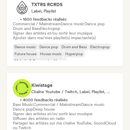
TXTRS RCRDS
Label, Playlist
> 1600 feedbacks réalisés
Commercial / Mainstream
Dance music
Dance pop
Drum and Bass
Electropop
Signer des artistes et/ou sortir leur musique
Ajouter dans ma/mes playlist(s) impactante(s)
Dance music
Dance pop
Drum and Bass
Electropop
Future house
House music
Hyperpop
Melodic & Progressive House
Kiwistage
Chaîne Youtube / Twitch, Label, Playlist, Radio
> 4000 feedbacks réalisés
Bass Music
Commercial / Mainstream
Dance music
Dance pop
Deep house
Signer des artistes et/ou sortir leur musique
Diffuser des artistes en radio
Partager les artistes sur ma chaîne YouTube, SoundCloud
ou Twitch