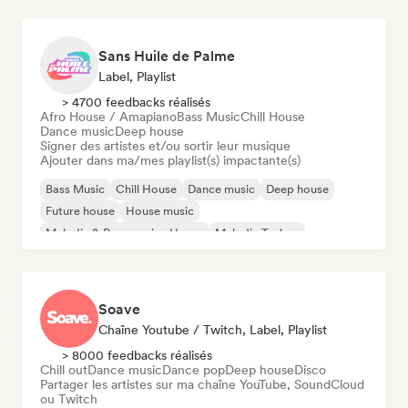
Sans Huile de Palme
Label, Playlist
> 4700 feedbacks réalisés
Afro House / Amapiano
Bass Music
Chill House
Dance music
Deep house
Signer des artistes et/ou sortir leur musique
Ajouter dans ma/mes playlist(s) impactante(s)
Bass Music
Chill House
Dance music
Deep house
Future house
House music
Melodic & Progressive House
Melodic Techno
Soave
Chaîne Youtube / Twitch, Label, Playlist
> 8000 feedbacks réalisés
Chill out
Dance music
Dance pop
Deep house
Disco
Partager les artistes sur ma chaîne YouTube, SoundCloud
ou Twitch