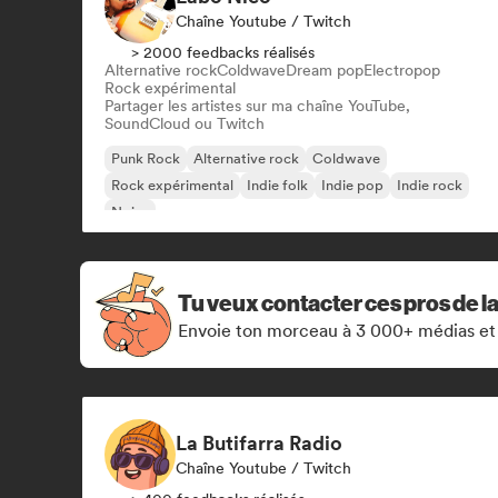
Chaîne Youtube / Twitch
> 2000 feedbacks réalisés
Alternative rock
Coldwave
Dream pop
Electropop
Rock expérimental
Partager les artistes sur ma chaîne YouTube,
SoundCloud ou Twitch
Punk Rock
Alternative rock
Coldwave
Rock expérimental
Indie folk
Indie pop
Indie rock
Noise
Tu veux contacter ces pros de l
Envoie ton morceau à 3 000+ médias et
La Butifarra Radio
Chaîne Youtube / Twitch