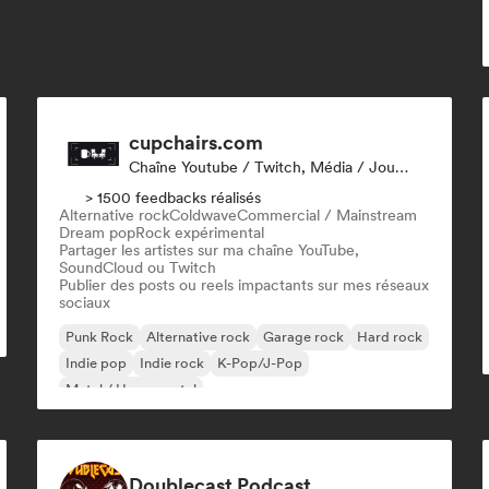
cupchairs.com
Chaîne Youtube / Twitch, Média / Journaliste
> 1500 feedbacks réalisés
Alternative rock
Coldwave
Commercial / Mainstream
Dream pop
Rock expérimental
Partager les artistes sur ma chaîne YouTube,
SoundCloud ou Twitch
Publier des posts ou reels impactants sur mes réseaux
sociaux
Punk Rock
Alternative rock
Garage rock
Hard rock
Indie pop
Indie rock
K-Pop/J-Pop
Metal / Heavy metal
Doublecast Podcast