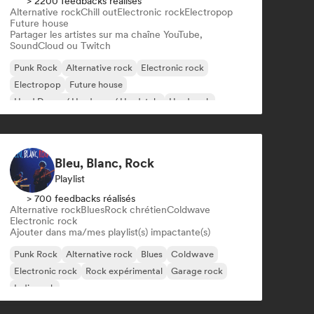
> 2200 feedbacks réalisés
Alternative rock
Chill out
Electronic rock
Electropop
Future house
Partager les artistes sur ma chaîne YouTube,
SoundCloud ou Twitch
Punk Rock
Alternative rock
Electronic rock
Electropop
Future house
Hard Dance / Hardcore / Hardstyle
Hard rock
Lofi bedroom
Bleu, Blanc, Rock
Playlist
> 700 feedbacks réalisés
Alternative rock
Blues
Rock chrétien
Coldwave
Electronic rock
Ajouter dans ma/mes playlist(s) impactante(s)
Punk Rock
Alternative rock
Blues
Coldwave
Electronic rock
Rock expérimental
Garage rock
Indie rock