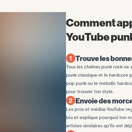
Comment appa
YouTube pun
Trouve les bonne
Tous les chaînes punk rock ne 
punk classique et le hardcore p
pop punk ou le melodic hardcor
pour trouver ton style.
Envoie des morce
Les pros et médias YouTube reç
bio et explique pourquoi ton 
artistes similaires qu’ils ont dé