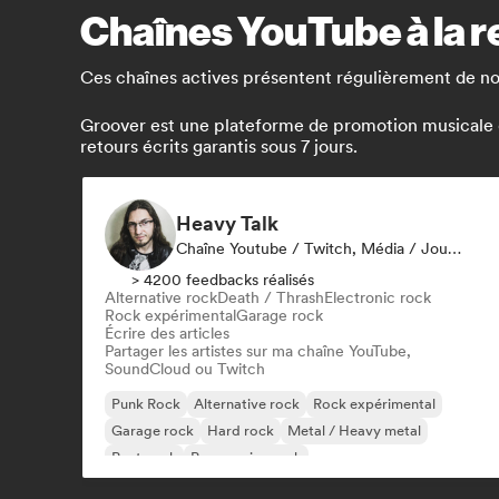
Chaînes YouTube à la r
Ces chaînes actives présentent régulièrement de no
Groover est une plateforme de promotion musicale qui
retours écrits garantis sous 7 jours.
Heavy Talk
Chaîne Youtube / Twitch, Média / Journaliste
> 4200 feedbacks réalisés
Alternative rock
Death / Thrash
Electronic rock
Rock expérimental
Garage rock
Écrire des articles
Partager les artistes sur ma chaîne YouTube,
SoundCloud ou Twitch
Punk Rock
Alternative rock
Rock expérimental
Garage rock
Hard rock
Metal / Heavy metal
Post punk
Progressive rock