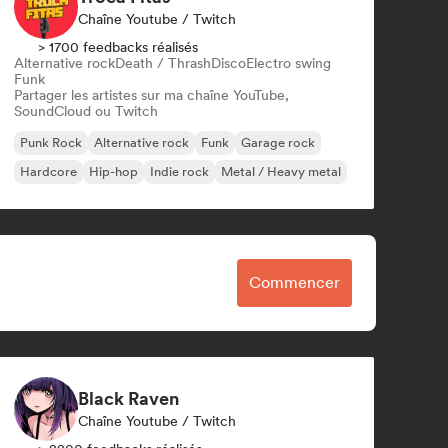
Chaîne Youtube / Twitch
> 1700 feedbacks réalisés
Alternative rock
Death / Thrash
Disco
Electro swing
Funk
Partager les artistes sur ma chaîne YouTube,
SoundCloud ou Twitch
Punk Rock
Alternative rock
Funk
Garage rock
Hardcore
Hip-hop
Indie rock
Metal / Heavy metal
Commencer
Black Raven
Chaîne Youtube / Twitch