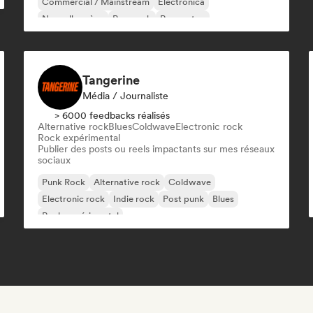
Commercial / Mainstream
Electronica
Nouvelle scène
Pop punk
Reggaeton
Singer-songwriter
Tangerine
Média / Journaliste
> 6000 feedbacks réalisés
Alternative rock
Blues
Coldwave
Electronic rock
Rock expérimental
Publier des posts ou reels impactants sur mes réseaux
sociaux
Punk Rock
Alternative rock
Coldwave
Electronic rock
Indie rock
Post punk
Blues
Rock expérimental