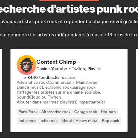
echerche d’artistes punk ro
uveaux artistes punk rock et répondent à chaque envoi qu’elle
 connecte les artistes indépendants à plus de 18 pros de la mus
Content Chimp
Chaîne Youtube / Twitch, Playlist
> 8400 feedbacks réalisés
Alternative rock
Commercial / Mainstream
Dance music
Electronic rock
Garage rock
Partager les artistes sur ma chaîne YouTube,
SoundCloud ou Twitch
Ajouter dans ma/mes playlist(s) impactante(s)
Punk Rock
Alternative rock
Garage rock
Hip-hop
Indie pop
Indie rock
Metal / Heavy metal
Pop punk