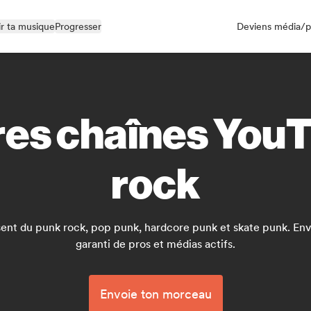
r ta musique
Progresser
Deviens média/p
res chaînes You
rock
sent du punk rock, pop punk, hardcore punk et skate punk. Env
garanti de pros et médias actifs.
Envoie ton morceau