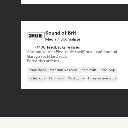
Sound of Brit
Média / Journaliste
> 1400 feedbacks réalisés
Alternative rock
Electronic rock
Rock expérimental
Garage rock
Hard rock
Écrire des articles
Punk Rock
Alternative rock
Indie folk
Indie pop
Indie rock
Pop rock
Post punk
Progressive rock