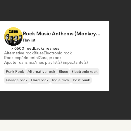
Rock Music Anthems (MonkeyPlaylists)
Playlist
> 6500 feedbacks réalisés
Alternative rock
Blues
Electronic rock
Rock expérimental
Garage rock
Ajouter dans ma/mes playlist(s) impactante(s)
Punk Rock
Alternative rock
Blues
Electronic rock
Garage rock
Hard rock
Indie rock
Post punk