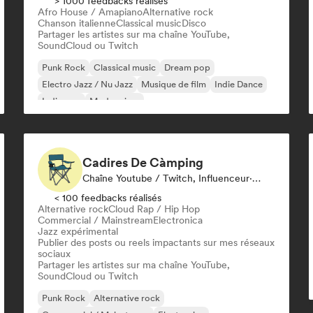
> 1000 feedbacks réalisés
Afro House / Amapiano
Alternative rock
Chanson italienne
Classical music
Disco
Partager les artistes sur ma chaîne YouTube,
SoundCloud ou Twitch
Punk Rock
Classical music
Dream pop
Electro Jazz / Nu Jazz
Musique de film
Indie Dance
Indie pop
Modern jazz
Cadires De Càmping
Chaîne Youtube / Twitch, Influenceur·euse Sur Les Réseaux Sociaux
< 100 feedbacks réalisés
Alternative rock
Cloud Rap / Hip Hop
Commercial / Mainstream
Electronica
Jazz expérimental
Publier des posts ou reels impactants sur mes réseaux
sociaux
Partager les artistes sur ma chaîne YouTube,
SoundCloud ou Twitch
Punk Rock
Alternative rock