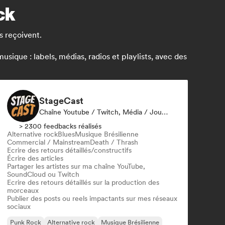
ck
s reçoivent.
ique : labels, médias, radios et playlists, avec des
StageCast
Chaîne Youtube / Twitch, Média / Journaliste, Mentor, Influenceur·euse Sur Les Réseaux Sociaux, Spécialiste Son
> 2300 feedbacks réalisés
Alternative rock
Blues
Musique Brésilienne
Commercial / Mainstream
Death / Thrash
Ecrire des retours détaillés/constructifs
Écrire des articles
Partager les artistes sur ma chaîne YouTube,
SoundCloud ou Twitch
Ecrire des retours détaillés sur la production des
morceaux
Publier des posts ou reels impactants sur mes réseaux
sociaux
Punk Rock
Alternative rock
Musique Brésilienne