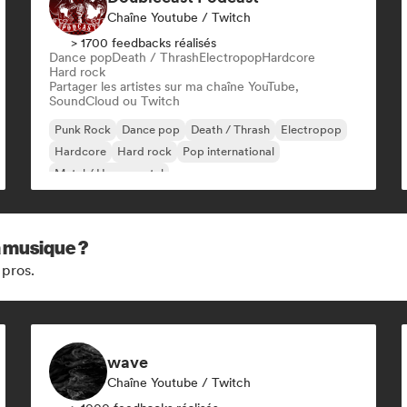
Chaîne Youtube / Twitch
> 1700 feedbacks réalisés
Dance pop
Death / Thrash
Electropop
Hardcore
Hard rock
Partager les artistes sur ma chaîne YouTube,
SoundCloud ou Twitch
Punk Rock
Dance pop
Death / Thrash
Electropop
Hardcore
Hard rock
Pop international
Metal / Heavy metal
a musique ?
 pros.
wave
Chaîne Youtube / Twitch