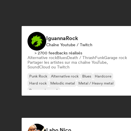
IguannaRock
Chaîne Youtube / Twitch
> 2700 feedbacks réalisés
Alternative rock
Blues
Death / Thrash
Funk
Garage rock
Partager les artistes sur ma chaîne YouTube,
SoundCloud ou Twitch
Punk Rock
Alternative rock
Blues
Hardcore
Hard rock
Melodic metal
Metal / Heavy metal
Progressive rock
Labo Nico