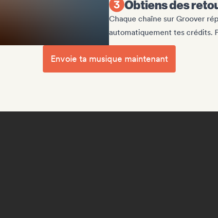
Obtiens des retou
Chaque chaîne sur Groover répo
automatiquement tes crédits. P
Envoie ta musique maintenant