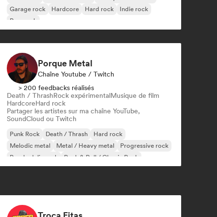
Garage rock
Hardcore
Hard rock
Indie rock
Pop punk
Porque Metal
Chaîne Youtube / Twitch
> 200 feedbacks réalisés
Death / Thrash
Rock expérimental
Musique de film
Hardcore
Hard rock
Partager les artistes sur ma chaîne YouTube,
SoundCloud ou Twitch
Punk Rock
Death / Thrash
Hard rock
Melodic metal
Metal / Heavy metal
Progressive rock
Psychedelic rock
Rock & Roll / Classic Rock
Troca Fitas