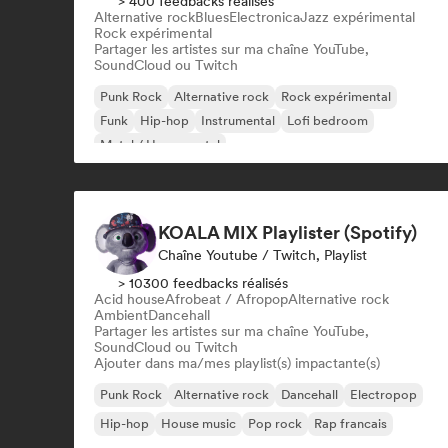
> 400 feedbacks réalisés
Alternative rock
Blues
Electronica
Jazz expérimental
Rock expérimental
Partager les artistes sur ma chaîne YouTube,
SoundCloud ou Twitch
Punk Rock
Alternative rock
Rock expérimental
Funk
Hip-hop
Instrumental
Lofi bedroom
Metal / Heavy metal
KOALA MIX Playlister (Spotify)
Chaîne Youtube / Twitch, Playlist
> 10300 feedbacks réalisés
Acid house
Afrobeat / Afropop
Alternative rock
Ambient
Dancehall
Partager les artistes sur ma chaîne YouTube,
SoundCloud ou Twitch
Ajouter dans ma/mes playlist(s) impactante(s)
Punk Rock
Alternative rock
Dancehall
Electropop
Hip-hop
House music
Pop rock
Rap francais