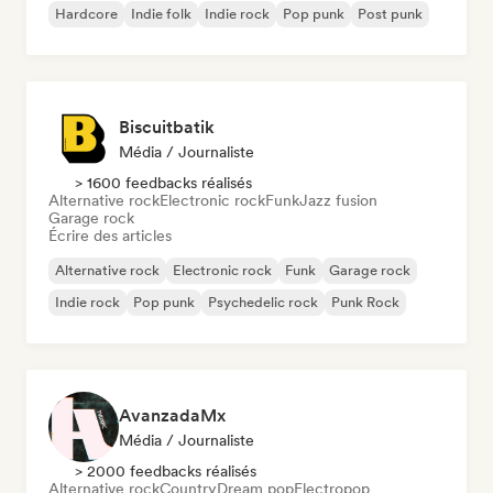
Hardcore
Indie folk
Indie rock
Pop punk
Post punk
Biscuitbatik
Média / Journaliste
> 1600 feedbacks réalisés
Alternative rock
Electronic rock
Funk
Jazz fusion
Garage rock
Écrire des articles
Alternative rock
Electronic rock
Funk
Garage rock
Indie rock
Pop punk
Psychedelic rock
Punk Rock
AvanzadaMx
Média / Journaliste
> 2000 feedbacks réalisés
Alternative rock
Country
Dream pop
Electropop