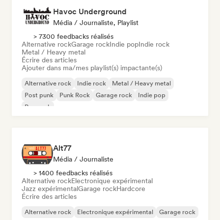
Havoc Underground
Média / Journaliste, Playlist
> 7300 feedbacks réalisés
Alternative rock
Garage rock
Indie pop
Indie rock
Metal / Heavy metal
Écrire des articles
Ajouter dans ma/mes playlist(s) impactante(s)
Alternative rock
Indie rock
Metal / Heavy metal
Post punk
Punk Rock
Garage rock
Indie pop
Pop rock
Alt77
Média / Journaliste
> 1400 feedbacks réalisés
Alternative rock
Electronique expérimental
Jazz expérimental
Garage rock
Hardcore
Écrire des articles
Alternative rock
Electronique expérimental
Garage rock