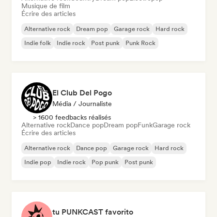
Musique de film
Écrire des articles
Alternative rock
Dream pop
Garage rock
Hard rock
Indie folk
Indie rock
Post punk
Punk Rock
El Club Del Pogo
Média / Journaliste
> 1600 feedbacks réalisés
Alternative rock
Dance pop
Dream pop
Funk
Garage rock
Écrire des articles
Alternative rock
Dance pop
Garage rock
Hard rock
Indie pop
Indie rock
Pop punk
Post punk
tu PUNKCAST favorito