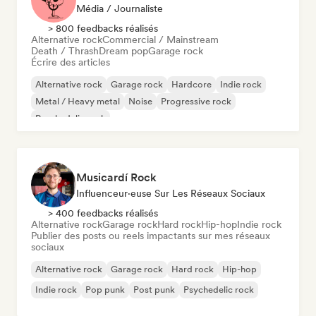
Média / Journaliste
> 800 feedbacks réalisés
Alternative rock
Commercial / Mainstream
Death / Thrash
Dream pop
Garage rock
Écrire des articles
Alternative rock
Garage rock
Hardcore
Indie rock
Metal / Heavy metal
Noise
Progressive rock
Psychedelic rock
Musicardí Rock
Influenceur·euse Sur Les Réseaux Sociaux
> 400 feedbacks réalisés
Alternative rock
Garage rock
Hard rock
Hip-hop
Indie rock
Publier des posts ou reels impactants sur mes réseaux
sociaux
Alternative rock
Garage rock
Hard rock
Hip-hop
Indie rock
Pop punk
Post punk
Psychedelic rock