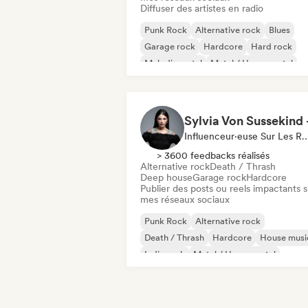
Diffuser des artistes en radio
Punk Rock
Alternative rock
Blues
Garage rock
Hardcore
Hard rock
Melodic metal
Metal / Heavy metal
Influenceur·euse Sur Les Résea
> 3600 feedbacks réalisés
Alternative rock
Death / Thrash
Deep house
Garage rock
Hardcore
Publier des posts ou reels impactants s
mes réseaux sociaux
Punk Rock
Alternative rock
Death / Thrash
Hardcore
House musi
Indie rock
Metal / Heavy metal
Pop punk