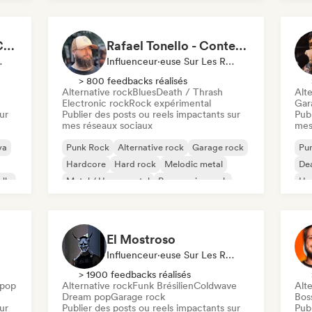
Hard rock
Milo Vinyl - Content Creator
Rafael Tonello - Content Creator
ux Sociaux
Influenceur·euse Sur Les Réseaux Sociaux
> 800 feedbacks réalisés
Alternative rock
Blues
Death / Thrash
Alte
Electronic rock
Rock expérimental
Gar
ur
Publier des posts ou reels impactants sur
Publ
mes réseaux sociaux
mes
va
Punk Rock
Alternative rock
Garage rock
Pu
Hardcore
Hard rock
Melodic metal
Dea
lle
Metal / Heavy metal
Progressive rock
Ha
El Mostroso
Influenceur·euse Sur Les Réseaux Sociaux
> 1900 feedbacks réalisés
pop
Alternative rock
Funk Brésilien
Coldwave
Alte
Dream pop
Garage rock
Bos
ur
Publier des posts ou reels impactants sur
Publ