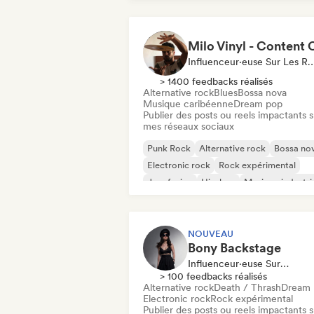
Influenceur·euse Sur Les Résea
> 1400 feedbacks réalisés
Alternative rock
Blues
Bossa nova
Musique caribéenne
Dream pop
Publier des posts ou reels impactants s
mes réseaux sociaux
Punk Rock
Alternative rock
Bossa no
Electronic rock
Rock expérimental
Jazz fusion
Hip-hop
Musique industrie
NOUVEAU
Bony Backstage
Influenceur·euse Sur Les Réseaux Sociaux
> 100 feedbacks réalisés
Alternative rock
Death / Thrash
Dream 
Electronic rock
Rock expérimental
Publier des posts ou reels impactants s