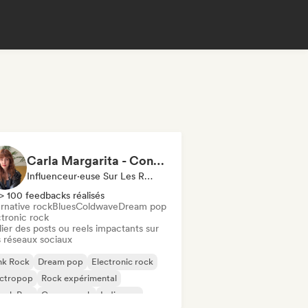
Carla Margarita - Content Creator
Influenceur·euse Sur Les Réseaux Sociaux
> 100 feedbacks réalisés
rnative rock
Blues
Coldwave
Dream pop
ctronic rock
ier des posts ou reels impactants sur
 réseaux sociaux
nk Rock
Dream pop
Electronic rock
ectropop
Rock expérimental
ench Pop
Garage rock
Indie pop