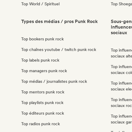
Top World / Spirituel
Top Shoeg
Types des médias / pros Punk Rock
Sous-genr
Influenceu
sociaux
Top bookers punk rock
Top chaînes youtube / twitch punk rock
Top influen
sociaux alt
Top labels punk rock
Top influen
Top managers punk rock
sociaux co
Top médias / journalistes punk rock
Top influen
sociaux ele
Top mentors punk rock
Top influen
Top playlists punk rock
sociaux ro
Top éditeurs punk rock
Top influen
sociaux ga
Top radios punk rock