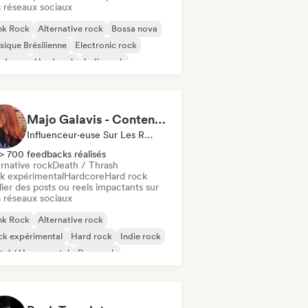
 réseaux sociaux
nk Rock
Alternative rock
Bossa nova
ique Brésilienne
Electronic rock
rdcore
Hard rock
Indie rock
Majo Galavis - Content Creator
Influenceur·euse Sur Les Réseaux Sociaux
> 700 feedbacks réalisés
rnative rock
Death / Thrash
k expérimental
Hardcore
Hard rock
ier des posts ou reels impactants sur
 réseaux sociaux
nk Rock
Alternative rock
ck expérimental
Hard rock
Indie rock
al / Heavy metal
Pop punk
th / Thrash