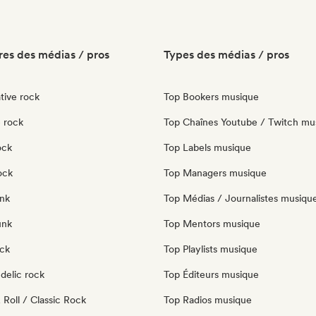
es des médias / pros
Types des médias / pros
tive rock
Top Bookers musique
 rock
Top Chaînes Youtube / Twitch mu
ock
Top Labels musique
ock
Top Managers musique
nk
Top Médias / Journalistes musiqu
unk
Top Mentors musique
ock
Top Playlists musique
delic rock
Top Éditeurs musique
Roll / Classic Rock
Top Radios musique