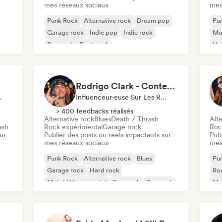
mes réseaux sociaux
mes
Punk Rock
Alternative rock
Dream pop
Pu
Garage rock
Indie pop
Indie rock
Mus
Pop rock
Post punk
Ha
Rodrigo Clark - Content Creator
ux Sociaux
Influenceur·euse Sur Les Réseaux Sociaux
> 400 feedbacks réalisés
Alternative rock
Blues
Death / Thrash
Alte
ash
Rock expérimental
Garage rock
Roc
ur
Publier des posts ou reels impactants sur
Publ
mes réseaux sociaux
mes
Punk Rock
Alternative rock
Blues
Pu
Garage rock
Hard rock
Ro
Metal / Heavy metal
Pop punk
Pop rock
Met
Dea