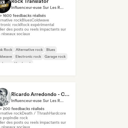
Rock Translator
Influenceur·euse Sur Les Réseaux Sociaux
> 1600 feedbacks réalisés
rnative rock
Blues
Coldwave
ctronic rock
Rock expérimental
ier des posts ou reels impactants sur
 réseaux sociaux
nk Rock
Alternative rock
Blues
ldwave
Electronic rock
Garage rock
rdcore
Hard rock
Ricardo Arredondo - Content Creator
Influenceur·euse Sur Les Réseaux Sociaux
> 200 feedbacks réalisés
rnative rock
Death / Thrash
Hardcore
ie pop
Indie rock
ier des posts ou reels impactants sur
 réseaux sociaux