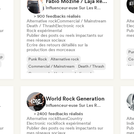
Fabio Mozine / Läjä Records
x Sociaux
Influenceur·euse Sur Les Réseaux Sociaux, Spécialiste Son
> 900 feedbacks réalisés
Alternative rock
Commercial / Mainstream
Alte
Death / Thrash
Electronic rock
Ele
ur
Rock expérimental
Publ
Publier des posts ou reels impactants sur
mes
mes réseaux sociaux
Ecrire des retours détaillés sur la
production des morceaux
Pu
op
Punk Rock
Alternative rock
Co
Commercial / Mainstream
Death / Thrash
Ha
Garage rock
Hardcore
Indie rock
Noise
World Rock Generation
 Sociaux
Influenceur·euse Sur Les Réseaux Sociaux
> 2400 feedbacks réalisés
Alternative rock
Blues
Country
Alte
Electronic rock
Rock expérimental
Ind
ur
Publier des posts ou reels impactants sur
Publ
mes réseaux sociaux
mes