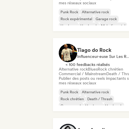
mes réseaux sociaux
Punk Rock
Alternative rock
Rock expérimental
Garage rock
Hardcore
Hard rock
Melodic metal
Metal / Heavy metal
Tiago do Rock
Influenceur·euse Sur Les Résea
< 100 feedbacks réalisés
Alternative rock
Blues
Rock chrétien
Commercial / Mainstream
Death / Thr
Publier des posts ou reels impactants s
mes réseaux sociaux
Punk Rock
Alternative rock
Rock chrétien
Death / Thrash
Garage rock
Hardcore
Hard rock
Indie rock