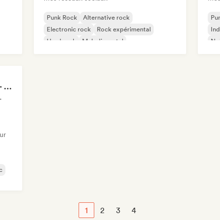
Punk Rock
Alternative rock
Pu
Electronic rock
Rock expérimental
Ind
Hard rock
Melodic metal
No
Metal / Heavy metal
Pop punk
Sylvia Von Sussekind - Content Creator
ux Sociaux
ur
c
1
2
3
4