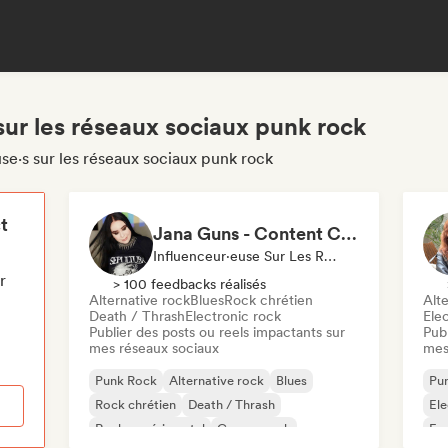
sur les réseaux sociaux punk rock
se·s sur les réseaux sociaux punk rock
t
Jana Guns - Content Creator
Influenceur·euse Sur Les Réseaux Sociaux
r
> 100 feedbacks réalisés
Alternative rock
Blues
Rock chrétien
Alte
Death / Thrash
Electronic rock
Ele
Publier des posts ou reels impactants sur
Publ
mes réseaux sociaux
mes
Punk Rock
Alternative rock
Blues
Pu
Rock chrétien
Death / Thrash
El
Rock expérimental
Garage rock
Fr