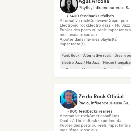
Agus Arcolia
Playlist, Influenceur·euse Sur Les Réseau
> 1400 feedbacks réalisés
Alternative rock
Coldwave
Dream pop
Electronic rock
Electro Jazz / Nu Jazz
Publier des posts ou reels impactants s
mes réseaux sociaux
Ajouter dans ma/mes playlist(s)
impactante(s)
Punk Rock
Alternative rock
Dream p
Electro Jazz / Nu Jazz
House française
Indie rock
New wave
Post punk
Ze do Rock Oficial
Radio, Influenceur·euse Sur Les Réseaux
> 900 feedbacks réalisés
Alternative rock
Americana
Blues
Death / Thrash
Rock expérimental
Publier des posts ou reels impactants s
mes réseaux sociaux