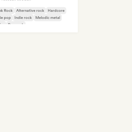
nk Rock
Alternative rock
Hardcore
ie pop
Indie rock
Melodic metal
ise
Pop rock