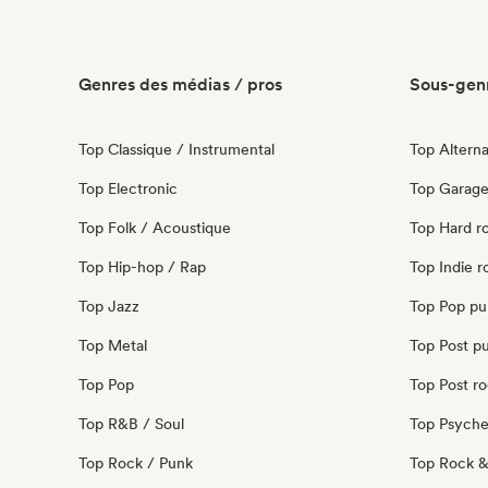
Genres des médias / pros
Sous-genr
Top Classique / Instrumental
Top Alterna
Top Electronic
Top Garage
Top Folk / Acoustique
Top Hard r
Top Hip-hop / Rap
Top Indie r
Top Jazz
Top Pop pu
Top Metal
Top Post p
Top Pop
Top Post r
Top R&B / Soul
Top Psyche
Top Rock / Punk
Top Rock & 