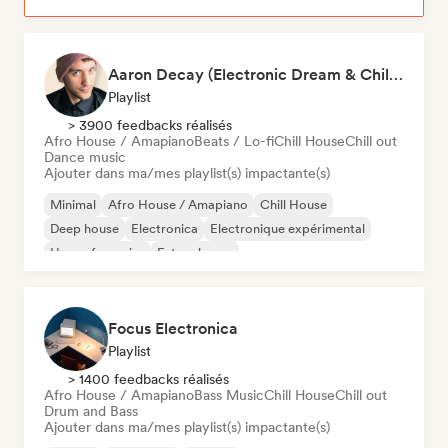
Aaron Decay (Electronic Dream & Chill Electronic Dream playlists)
Playlist
> 3900 feedbacks réalisés
Afro House / Amapiano
Beats / Lo-fi
Chill House
Chill out
Dance music
Ajouter dans ma/mes playlist(s) impactante(s)
Minimal
Afro House / Amapiano
Chill House
Deep house
Electronica
Electronique expérimental
House française
Future house
Focus Electronica
Playlist
> 1400 feedbacks réalisés
Afro House / Amapiano
Bass Music
Chill House
Chill out
Drum and Bass
Ajouter dans ma/mes playlist(s) impactante(s)