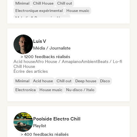
Minimal
Chill House
Chill out
Electronique expérimental
House music
Melodic & Progressive House
Organic House / Downtempo
Afro House / Amapiano
Luis V
Média / Journaliste
> 1200 feedbacks réalisés
Acid house
Afro House / Amapiano
Ambient
Beats / Lo-fi
Chill House
Écrire des articles
Minimal
Acid house
Chill out
Deep house
Disco
Electronica
House music
Nu-disco / Italo
Poolside Electro Chill
Playlist
> 400 feedbacks réalisés