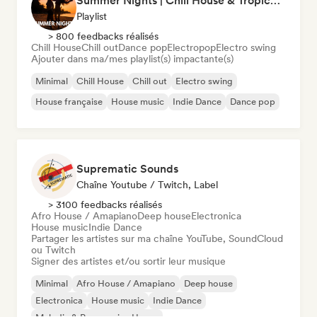
Summer Nights | Chill House & Tropical Beats
Playlist
> 800 feedbacks réalisés
Chill House
Chill out
Dance pop
Electropop
Electro swing
Ajouter dans ma/mes playlist(s) impactante(s)
Minimal
Chill House
Chill out
Electro swing
House française
House music
Indie Dance
Dance pop
Suprematic Sounds
Chaîne Youtube / Twitch, Label
> 3100 feedbacks réalisés
Afro House / Amapiano
Deep house
Electronica
House music
Indie Dance
Partager les artistes sur ma chaîne YouTube, SoundCloud
ou Twitch
Signer des artistes et/ou sortir leur musique
Minimal
Afro House / Amapiano
Deep house
Electronica
House music
Indie Dance