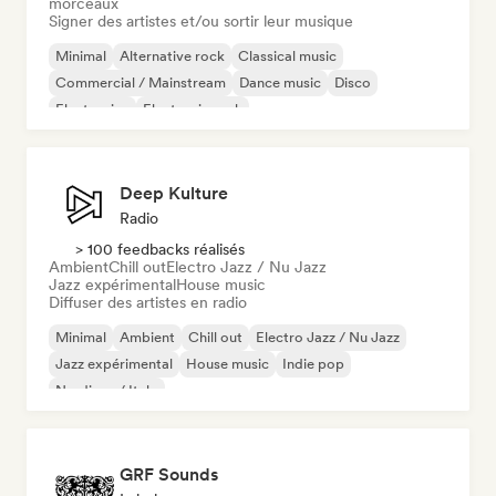
morceaux
Signer des artistes et/ou sortir leur musique
Minimal
Alternative rock
Classical music
Commercial / Mainstream
Dance music
Disco
Electronica
Electronic rock
Deep Kulture
Radio
> 100 feedbacks réalisés
Ambient
Chill out
Electro Jazz / Nu Jazz
Jazz expérimental
House music
Diffuser des artistes en radio
Minimal
Ambient
Chill out
Electro Jazz / Nu Jazz
Jazz expérimental
House music
Indie pop
Nu-disco / Italo
GRF Sounds