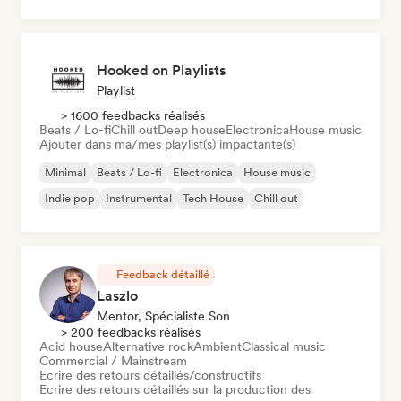
Hooked on Playlists
Playlist
> 1600 feedbacks réalisés
Beats / Lo-fi
Chill out
Deep house
Electronica
House music
Ajouter dans ma/mes playlist(s) impactante(s)
Minimal
Beats / Lo-fi
Electronica
House music
Indie pop
Instrumental
Tech House
Chill out
Feedback détaillé
Laszlo
Mentor, Spécialiste Son
> 200 feedbacks réalisés
Acid house
Alternative rock
Ambient
Classical music
Commercial / Mainstream
Ecrire des retours détaillés/constructifs
Ecrire des retours détaillés sur la production des