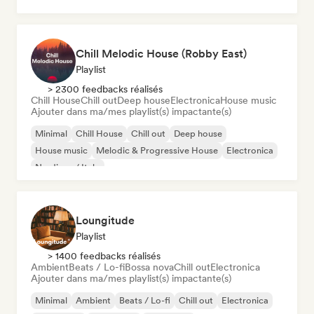
Melodic & Progressive House
Organic House / Downtempo
Chill Melodic House (Robby East)
Playlist
> 2300 feedbacks réalisés
Chill House
Chill out
Deep house
Electronica
House music
Ajouter dans ma/mes playlist(s) impactante(s)
Minimal
Chill House
Chill out
Deep house
House music
Melodic & Progressive House
Electronica
Nu-disco / Italo
Loungitude
Playlist
> 1400 feedbacks réalisés
Ambient
Beats / Lo-fi
Bossa nova
Chill out
Electronica
Ajouter dans ma/mes playlist(s) impactante(s)
Minimal
Ambient
Beats / Lo-fi
Chill out
Electronica