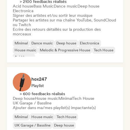
> 2100 feedbacks réalisés
Acid house
Bass Music
Dance music
Deep house
Electronica
Signer des artistes et/ou sortir leur musique
Partager les artistes sur ma chaîne YouTube, SoundCloud
ou Twitch
Ecrire des retours détaillés sur la production des
morceaux
Minimal
Dance music
Deep house
Electronica
House music
Melodic & Progressive House
Tech House
Acid house
hox247
Playlist
> 600 feedbacks réalisés
Deep house
House music
Minimal
Tech House
UK Garage / Bassline
Ajouter dans ma/mes playlist(s) impactante(s)
Minimal
House music
Tech House
UK Garage / Bassline
Deep house