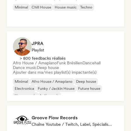
Minimal
Chill House
House music
Techno
JPRA
Playlist
> 800 feedbacks réalisés
Afro House / Amapiano
Funk Brésilien
Dancehall
Dance music
Deep house
Ajouter dans ma/mes playlist(s) impactante(s)
Minimal
Afro House / Amapiano
Deep house
Electronica
Funky / Jackin House
Future house
House music
Latin music
Groove Flow Records
Chaîne Youtube / Twitch, Label, Spécialiste Son