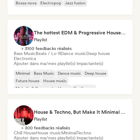
Bossa nova
Electropop
Jazz fusion
The hottest EDM & Progressive House tracks on the planet! 🌍
Playlist
> 3100 feedbacks réalisés
Bass Music
Beats / Lo-fi
Dance music
Deep house
Electronica
Ajouter dans ma/mes playlist(s) impactante(s)
Minimal
Bass Music
Dance music
Deep house
Future house
House music
Melodic & Progressive House
Synthwave
House & Techno, But Make It Minimal 🎚️ Tech House & Melodic Grooves
Playlist
> 300 feedbacks réalisés
Chill House
House music
Minimal
Techno
Ajouter dans ma/mes playlist(s) impactante(s)