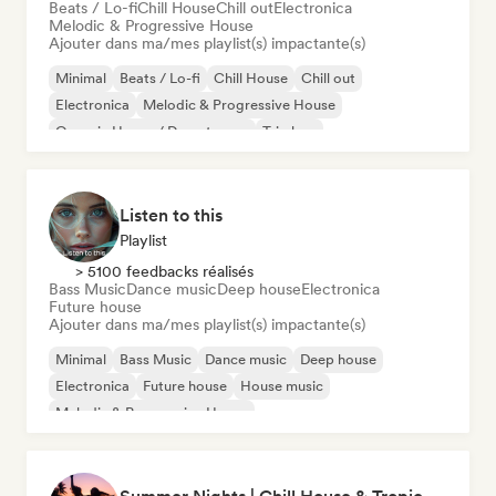
Beats / Lo-fi
Chill House
Chill out
Electronica
Melodic & Progressive House
Ajouter dans ma/mes playlist(s) impactante(s)
Minimal
Beats / Lo-fi
Chill House
Chill out
Electronica
Melodic & Progressive House
Organic House / Downtempo
Trip hop
Listen to this
Playlist
> 5100 feedbacks réalisés
Bass Music
Dance music
Deep house
Electronica
Future house
Ajouter dans ma/mes playlist(s) impactante(s)
Minimal
Bass Music
Dance music
Deep house
Electronica
Future house
House music
Melodic & Progressive House