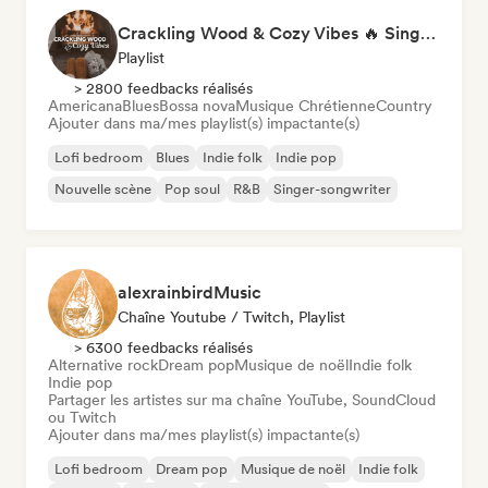
Crackling Wood & Cozy Vibes 🔥 Singer-Songwriter, Dream Pop & Bedroom Pop
Playlist
> 2800 feedbacks réalisés
Americana
Blues
Bossa nova
Musique Chrétienne
Country
Ajouter dans ma/mes playlist(s) impactante(s)
Lofi bedroom
Blues
Indie folk
Indie pop
Nouvelle scène
Pop soul
R&B
Singer-songwriter
alexrainbirdMusic
Chaîne Youtube / Twitch, Playlist
> 6300 feedbacks réalisés
Alternative rock
Dream pop
Musique de noël
Indie folk
Indie pop
Partager les artistes sur ma chaîne YouTube, SoundCloud
ou Twitch
Ajouter dans ma/mes playlist(s) impactante(s)
Lofi bedroom
Dream pop
Musique de noël
Indie folk