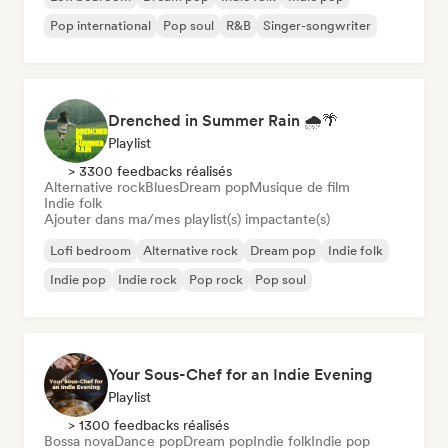
Pop international
Pop soul
R&B
Singer-songwriter
Drenched in Summer Rain 🌧️🌴
Playlist
> 3300 feedbacks réalisés
Alternative rock
Blues
Dream pop
Musique de film
Indie folk
Ajouter dans ma/mes playlist(s) impactante(s)
Lofi bedroom
Alternative rock
Dream pop
Indie folk
Indie pop
Indie rock
Pop rock
Pop soul
Your Sous-Chef for an Indie Evening
Playlist
> 1300 feedbacks réalisés
Bossa nova
Dance pop
Dream pop
Indie folk
Indie pop