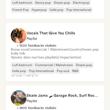
Lofi bedroom
Dance pop
Dream pop
Electropop
French Pop
Hyperpop
Indie pop
Pop international
Vocals That Give You Chills
Playlist
> 1500 feedbacks réalisés
Bossa nova
Commercial / Mainstream
Country
Dream pop
Indie folk
Ajouter dans ma/mes playlist(s) impactante(s)
Lofi bedroom
Commercial / Mainstream
Dream pop
Indie pop
Pop international
Pop soul
R&B
Soft Pop / Ballad
Skate Jams 🛹 Garage Rock, Surf Rock & Neo-Psych
Playlist
> 1800 feedbacks réalisés