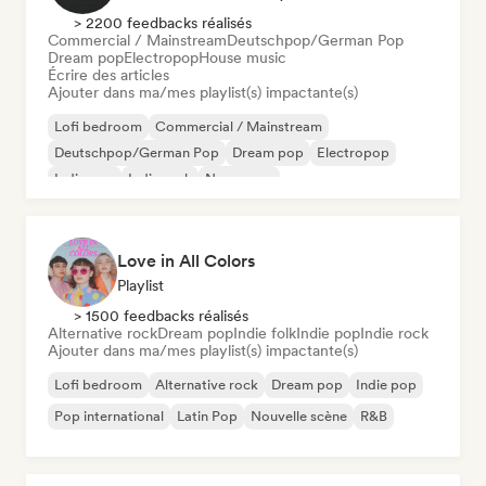
> 2200 feedbacks réalisés
Commercial / Mainstream
Deutschpop/German Pop
Dream pop
Electropop
House music
Écrire des articles
Ajouter dans ma/mes playlist(s) impactante(s)
Lofi bedroom
Commercial / Mainstream
Deutschpop/German Pop
Dream pop
Electropop
Indie pop
Indie rock
New wave
Love in All Colors
Playlist
> 1500 feedbacks réalisés
Alternative rock
Dream pop
Indie folk
Indie pop
Indie rock
Ajouter dans ma/mes playlist(s) impactante(s)
Lofi bedroom
Alternative rock
Dream pop
Indie pop
Pop international
Latin Pop
Nouvelle scène
R&B