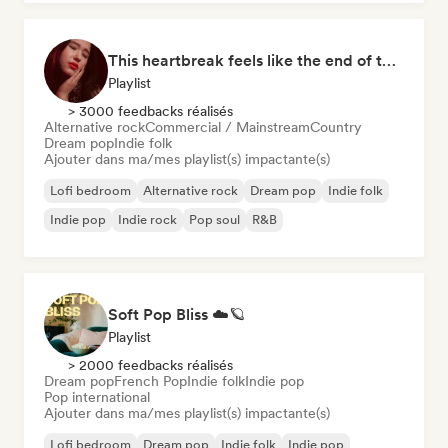
This heartbreak feels like the end of the world
Playlist
> 3000 feedbacks réalisés
Alternative rock
Commercial / Mainstream
Country
Dream pop
Indie folk
Ajouter dans ma/mes playlist(s) impactante(s)
Lofi bedroom
Alternative rock
Dream pop
Indie folk
Indie pop
Indie rock
Pop soul
R&B
Soft Pop Bliss ☁️🪐
Playlist
> 2000 feedbacks réalisés
Dream pop
French Pop
Indie folk
Indie pop
Pop international
Ajouter dans ma/mes playlist(s) impactante(s)
Lofi bedroom
Dream pop
Indie folk
Indie pop