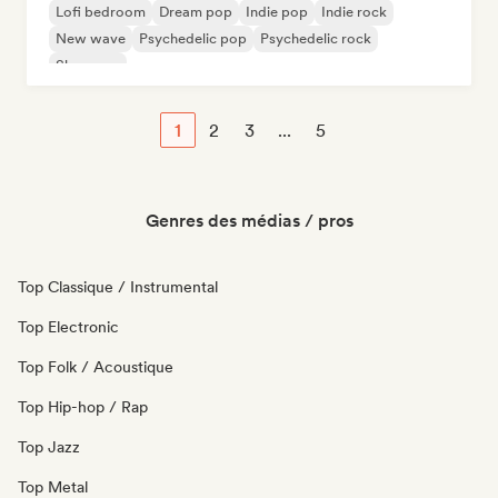
Lofi bedroom
Dream pop
Indie pop
Indie rock
New wave
Psychedelic pop
Psychedelic rock
Shoegaze
1
2
3
...
5
Genres des médias / pros
Top Classique / Instrumental
Top Electronic
Top Folk / Acoustique
Top Hip-hop / Rap
Top Jazz
Top Metal