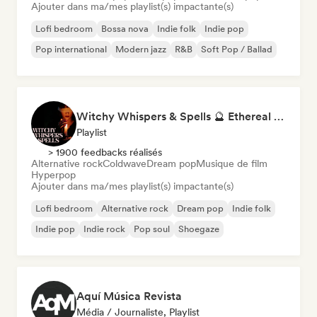
Ajouter dans ma/mes playlist(s) impactante(s)
Lofi bedroom
Bossa nova
Indie folk
Indie pop
Pop international
Modern jazz
R&B
Soft Pop / Ballad
Witchy Whispers & Spells 🔮 Ethereal Art Pop & Dream Pop
Playlist
> 1900 feedbacks réalisés
Alternative rock
Coldwave
Dream pop
Musique de film
Hyperpop
Ajouter dans ma/mes playlist(s) impactante(s)
Lofi bedroom
Alternative rock
Dream pop
Indie folk
Indie pop
Indie rock
Pop soul
Shoegaze
Aquí Música Revista
Média / Journaliste, Playlist