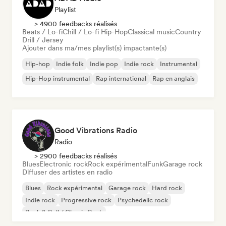
Playlist
> 4900 feedbacks réalisés
Beats / Lo-fi
Chill / Lo-fi Hip-Hop
Classical music
Country
Drill / Jersey
Ajouter dans ma/mes playlist(s) impactante(s)
Hip-hop
Indie folk
Indie pop
Indie rock
Instrumental
Hip-Hop instrumental
Rap international
Rap en anglais
Good Vibrations Radio
Radio
> 2900 feedbacks réalisés
Blues
Electronic rock
Rock expérimental
Funk
Garage rock
Diffuser des artistes en radio
Blues
Rock expérimental
Garage rock
Hard rock
Indie rock
Progressive rock
Psychedelic rock
Rock & Roll / Classic Rock