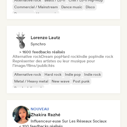
Alternative rock
Beats / Lo-fi
Chill / Lo-fi Hip-Hop
Commercial / Mainstream
Dance music
Disco
Dream pop
House music
Lorenzo Lautz
Synchro
> 1600 feedbacks réalisés
Alternative rock
Dream pop
Hard rock
Indie pop
Indie rock
Représenter des artistes ou leur musique pour
l’image/films/publicités
Alternative rock
Hard rock
Indie pop
Indie rock
Metal / Heavy metal
New wave
Post punk
Psychedelic rock
NOUVEAU
Zhakira Razhé
Influenceur·euse Sur Les Réseaux Sociaux
< 100 feedbacks réalisés