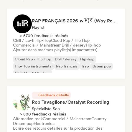
RAP FRANÇAIS 2026 🔥🇫🇷 (Way Records)
Playlist
> 5700 feedbacks réalisés
Chill / Lo-fi Hip-Hop
Cloud Rap / Hip Hop
Commercial / Mainstream
Drill / Jersey
Hip-hop
Ajouter dans ma/mes playlist(s) impactante(s)
Cloud Rap / Hip Hop
Drill / Jersey
Hip-hop
Hip-Hop instrumental
Rap francais
Trap
Urban pop
Chill / Lo-fi Hip-Hop
Feedback détaillé
Rob Tavaglione/Catalyst Recording
Spécialiste Son
> 800 feedbacks réalisés
Alternative rock
Commercial / Mainstream
Country
Dream pop
Electronica
Ecrire des retours détaillés sur la production des