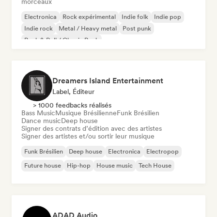
morceaux
Electronica
Rock expérimental
Indie folk
Indie pop
Indie rock
Metal / Heavy metal
Post punk
Rock & Roll / Classic Rock
Dreamers Island Entertainment
Label, Éditeur
> 1000 feedbacks réalisés
Bass Music
Musique Brésilienne
Funk Brésilien
Dance music
Deep house
Signer des contrats d’édition avec des artistes
Signer des artistes et/ou sortir leur musique
Funk Brésilien
Deep house
Electronica
Electropop
Future house
Hip-hop
House music
Tech House
ADAD Audio