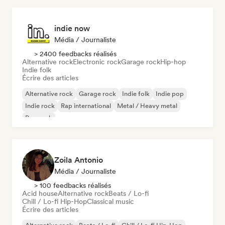
indie now
Média / Journaliste
> 2400 feedbacks réalisés
Alternative rock
Electronic rock
Garage rock
Hip-hop
Indie folk
Écrire des articles
Alternative rock
Garage rock
Indie folk
Indie pop
Indie rock
Rap international
Metal / Heavy metal
Pop rock
Zoila Antonio
Média / Journaliste
> 100 feedbacks réalisés
Acid house
Alternative rock
Beats / Lo-fi
Chill / Lo-fi Hip-Hop
Classical music
Écrire des articles