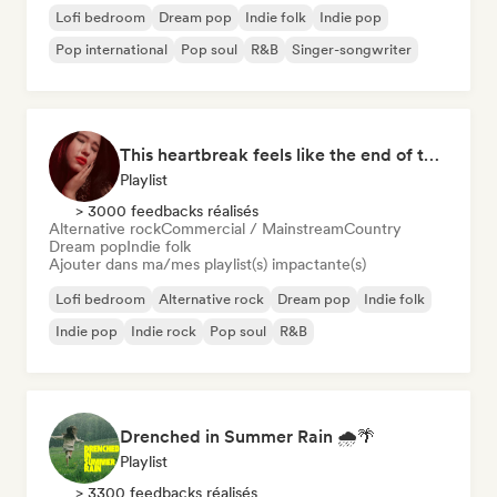
Lofi bedroom
Dream pop
Indie folk
Indie pop
Pop international
Pop soul
R&B
Singer-songwriter
This heartbreak feels like the end of the world
Playlist
> 3000 feedbacks réalisés
Alternative rock
Commercial / Mainstream
Country
Dream pop
Indie folk
Ajouter dans ma/mes playlist(s) impactante(s)
Lofi bedroom
Alternative rock
Dream pop
Indie folk
Indie pop
Indie rock
Pop soul
R&B
Drenched in Summer Rain 🌧️🌴
Playlist
> 3300 feedbacks réalisés