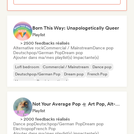
Born This Way: Unapologetically Queer
Playlist
> 2500 feedbacks réalisés
Alternative rock
Commercial / Mainstream
Dance pop
Deutschpop/German Pop
Dream pop
Ajouter dans ma/mes playlist(s) impactante(s)
Lofi bedroom
Commercial / Mainstream
Dance pop
Deutschpop/German Pop
Dream pop
French Pop
Hyperpop
Pop international
Not Your Average Pop 🛸 Art Pop, Alt-Pop & Indie Pop
Playlist
> 2000 feedbacks réalisés
Dance pop
Deutschpop/German Pop
Dream pop
Electropop
French Pop
Ajouter dans ma/mes playlist(s) impactante(s)