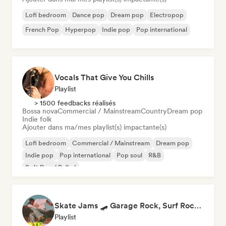
Lofi bedroom
Dance pop
Dream pop
Electropop
French Pop
Hyperpop
Indie pop
Pop international
Vocals That Give You Chills
Playlist
> 1500 feedbacks réalisés
Bossa nova
Commercial / Mainstream
Country
Dream pop
Indie folk
Ajouter dans ma/mes playlist(s) impactante(s)
Lofi bedroom
Commercial / Mainstream
Dream pop
Indie pop
Pop international
Pop soul
R&B
Soft Pop / Ballad
Skate Jams 🛹 Garage Rock, Surf Rock & Neo-Psych
Playlist