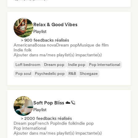
Psychedelic rock
Relax & Good Vibes
Playlist
> 900 feedbacks réalisés
Americana
Bossa nova
Dream pop
Musique de film
Indie folk
Ajouter dans ma/mes playlist(s) impactante(s)
Lofi bedroom
Dream pop
Indie pop
Pop international
Pop soul
Psychedelic pop
R&B
Shoegaze
Soft Pop Bliss ☁️🪐
Playlist
> 2000 feedbacks réalisés
Dream pop
French Pop
Indie folk
Indie pop
Pop international
Ajouter dans ma/mes playlist(s) impactante(s)