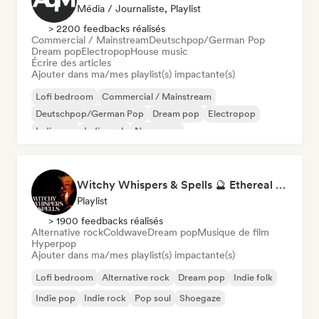
Média / Journaliste, Playlist
> 2200 feedbacks réalisés
Commercial / Mainstream
Deutschpop/German Pop
Dream pop
Electropop
House music
Écrire des articles
Ajouter dans ma/mes playlist(s) impactante(s)
Lofi bedroom
Commercial / Mainstream
Deutschpop/German Pop
Dream pop
Electropop
Indie pop
Indie rock
New wave
Witchy Whispers & Spells 🔮 Ethereal Art Pop & Dream Pop
Playlist
> 1900 feedbacks réalisés
Alternative rock
Coldwave
Dream pop
Musique de film
Hyperpop
Ajouter dans ma/mes playlist(s) impactante(s)
Lofi bedroom
Alternative rock
Dream pop
Indie folk
Indie pop
Indie rock
Pop soul
Shoegaze