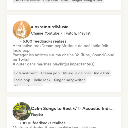
alexrainbirdMusic
Chaîne Youtube / Twitch, Playlist
> 6300 feedbacks réalisés
Alternative rock
Dream pop
Musique de noël
Indie folk
Indie pop
Partager les artistes sur ma chaîne YouTube, SoundCloud
ou Twitch
Ajouter dans ma/mes playlist(s) impactante(s)
Lofi bedroom
Dream pop
Musique de noël
Indie folk
Indie pop
Indie rock
Singer-songwriter
Alternative rock
Calm Songs to Rest 🍃✨ Acoustic Indie Folk & Singer-Songwriter
Playlist
> 1600 feedbacks réalisés
Musique africaine
Americana
Musique asiatique