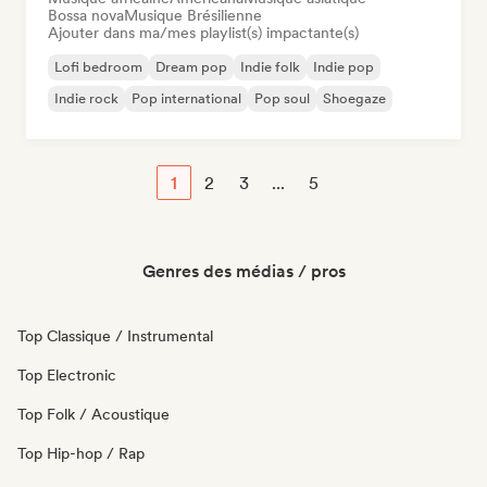
Bossa nova
Musique Brésilienne
Ajouter dans ma/mes playlist(s) impactante(s)
Lofi bedroom
Dream pop
Indie folk
Indie pop
Indie rock
Pop international
Pop soul
Shoegaze
1
2
3
...
5
Genres des médias / pros
Top Classique / Instrumental
Top Electronic
Top Folk / Acoustique
Top Hip-hop / Rap