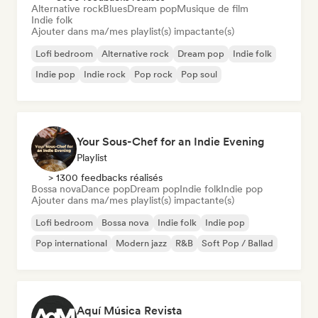
Alternative rock
Blues
Dream pop
Musique de film
Indie folk
Ajouter dans ma/mes playlist(s) impactante(s)
Lofi bedroom
Alternative rock
Dream pop
Indie folk
Indie pop
Indie rock
Pop rock
Pop soul
Your Sous-Chef for an Indie Evening
Playlist
> 1300 feedbacks réalisés
Bossa nova
Dance pop
Dream pop
Indie folk
Indie pop
Ajouter dans ma/mes playlist(s) impactante(s)
Lofi bedroom
Bossa nova
Indie folk
Indie pop
Pop international
Modern jazz
R&B
Soft Pop / Ballad
Aquí Música Revista