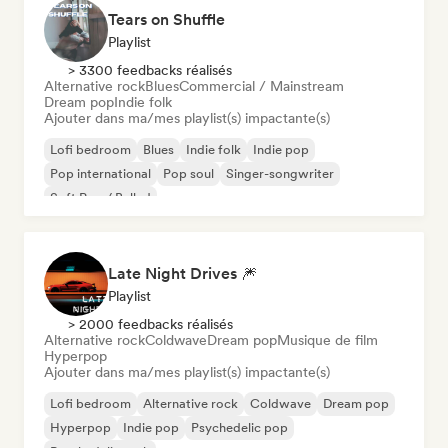
Tears on Shuffle
Playlist
> 3300 feedbacks réalisés
Alternative rock
Blues
Commercial / Mainstream
Dream pop
Indie folk
Ajouter dans ma/mes playlist(s) impactante(s)
Lofi bedroom
Blues
Indie folk
Indie pop
Pop international
Pop soul
Singer-songwriter
Soft Pop / Ballad
Late Night Drives 🎆
Playlist
> 2000 feedbacks réalisés
Alternative rock
Coldwave
Dream pop
Musique de film
Hyperpop
Ajouter dans ma/mes playlist(s) impactante(s)
Lofi bedroom
Alternative rock
Coldwave
Dream pop
Hyperpop
Indie pop
Psychedelic pop