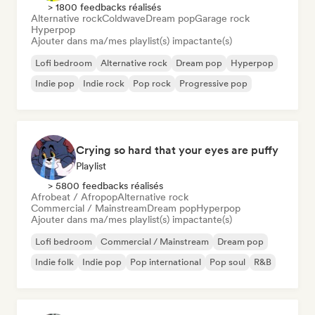
> 1800 feedbacks réalisés
Alternative rock
Coldwave
Dream pop
Garage rock
Hyperpop
Ajouter dans ma/mes playlist(s) impactante(s)
Lofi bedroom
Alternative rock
Dream pop
Hyperpop
Indie pop
Indie rock
Pop rock
Progressive pop
Crying so hard that your eyes are puffy
Playlist
> 5800 feedbacks réalisés
Afrobeat / Afropop
Alternative rock
Commercial / Mainstream
Dream pop
Hyperpop
Ajouter dans ma/mes playlist(s) impactante(s)
Lofi bedroom
Commercial / Mainstream
Dream pop
Indie folk
Indie pop
Pop international
Pop soul
R&B