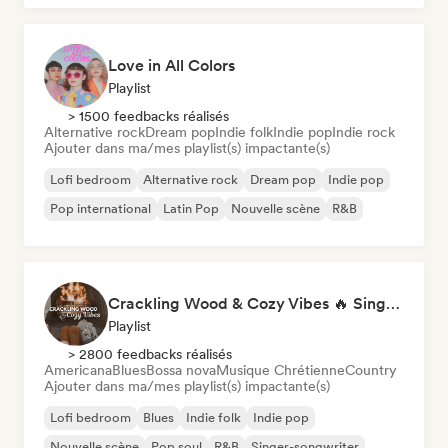
Love in All Colors
Playlist
> 1500 feedbacks réalisés
Alternative rock
Dream pop
Indie folk
Indie pop
Indie rock
Ajouter dans ma/mes playlist(s) impactante(s)
Lofi bedroom
Alternative rock
Dream pop
Indie pop
Pop international
Latin Pop
Nouvelle scène
R&B
Crackling Wood & Cozy Vibes 🔥 Singer-Songwriter, Dream Pop & Bedroom Pop
Playlist
> 2800 feedbacks réalisés
Americana
Blues
Bossa nova
Musique Chrétienne
Country
Ajouter dans ma/mes playlist(s) impactante(s)
Lofi bedroom
Blues
Indie folk
Indie pop
Nouvelle scène
Pop soul
R&B
Singer-songwriter