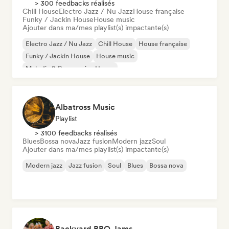
> 300 feedbacks réalisés
Chill House
Electro Jazz / Nu Jazz
House française
Funky / Jackin House
House music
Ajouter dans ma/mes playlist(s) impactante(s)
Electro Jazz / Nu Jazz
Chill House
House française
Funky / Jackin House
House music
Melodic & Progressive House
Organic House / Downtempo
Albatross Music
Playlist
> 3100 feedbacks réalisés
Blues
Bossa nova
Jazz fusion
Modern jazz
Soul
Ajouter dans ma/mes playlist(s) impactante(s)
Modern jazz
Jazz fusion
Soul
Blues
Bossa nova
Backyard BBQ Jams