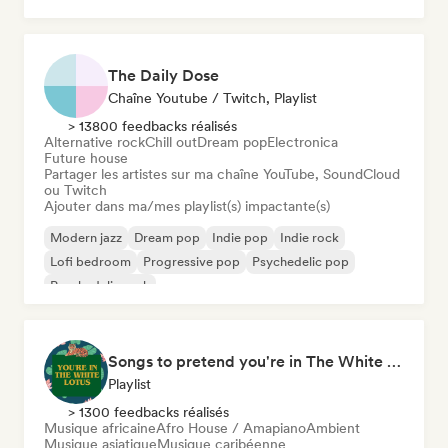
The Daily Dose
Chaîne Youtube / Twitch, Playlist
> 13800 feedbacks réalisés
Alternative rock
Chill out
Dream pop
Electronica
Future house
Partager les artistes sur ma chaîne YouTube, SoundCloud
ou Twitch
Ajouter dans ma/mes playlist(s) impactante(s)
Modern jazz
Dream pop
Indie pop
Indie rock
Lofi bedroom
Progressive pop
Psychedelic pop
Psychedelic rock
Songs to pretend you're in The White Lotus
Playlist
> 1300 feedbacks réalisés
Musique africaine
Afro House / Amapiano
Ambient
Musique asiatique
Musique caribéenne