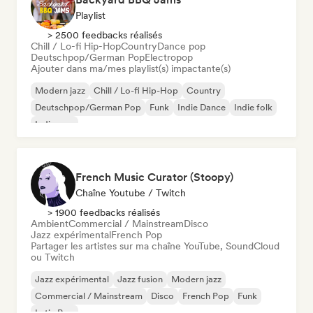
Playlist
> 2500 feedbacks réalisés
Chill / Lo-fi Hip-Hop
Country
Dance pop
Deutschpop/German Pop
Electropop
Ajouter dans ma/mes playlist(s) impactante(s)
Modern jazz
Chill / Lo-fi Hip-Hop
Country
Deutschpop/German Pop
Funk
Indie Dance
Indie folk
Indie pop
French Music Curator (Stoopy)
Chaîne Youtube / Twitch
> 1900 feedbacks réalisés
Ambient
Commercial / Mainstream
Disco
Jazz expérimental
French Pop
Partager les artistes sur ma chaîne YouTube, SoundCloud
ou Twitch
Jazz expérimental
Jazz fusion
Modern jazz
Commercial / Mainstream
Disco
French Pop
Funk
Latin Pop