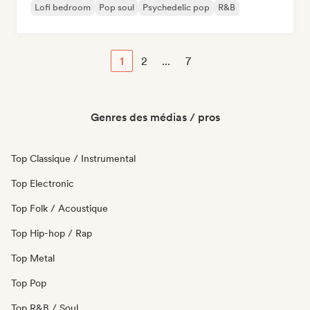
Lofi bedroom
Pop soul
Psychedelic pop
R&B
1
2
...
7
Genres des médias / pros
Top Classique / Instrumental
Top Electronic
Top Folk / Acoustique
Top Hip-hop / Rap
Top Metal
Top Pop
Top R&B / Soul