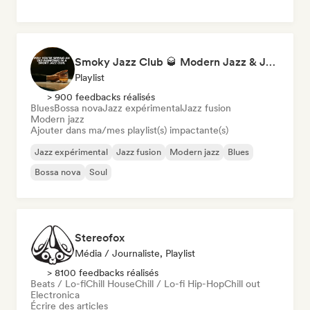
Smoky Jazz Club 🥃 Modern Jazz & Jazz Fusion to Sip an Old Fashioned to
Playlist
> 900 feedbacks réalisés
Blues
Bossa nova
Jazz expérimental
Jazz fusion
Modern jazz
Ajouter dans ma/mes playlist(s) impactante(s)
Jazz expérimental
Jazz fusion
Modern jazz
Blues
Bossa nova
Soul
Stereofox
Média / Journaliste, Playlist
> 8100 feedbacks réalisés
Beats / Lo-fi
Chill House
Chill / Lo-fi Hip-Hop
Chill out
Electronica
Écrire des articles