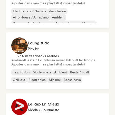
Ajouter dans ma/mes playlist(s) impactante(s)
Electro Jazz / Nu Jazz
Jazz fusion
Afro House / Amapiano
Ambient
Commercial / Mainstream
Electronique expérimental
Musique de film
Hyperpop
Loungitude
Playlist
> 1400 feedbacks réalisés
Ambient
Beats / Lo-fi
Bossa nova
Chill out
Electronica
Ajouter dans ma/mes playlist(s) impactante(s)
Jazz fusion
Modern jazz
Ambient
Beats / Lo-fi
Chill out
Electronica
Minimal
Bossa nova
Le Rap En Mieux
Média / Journaliste