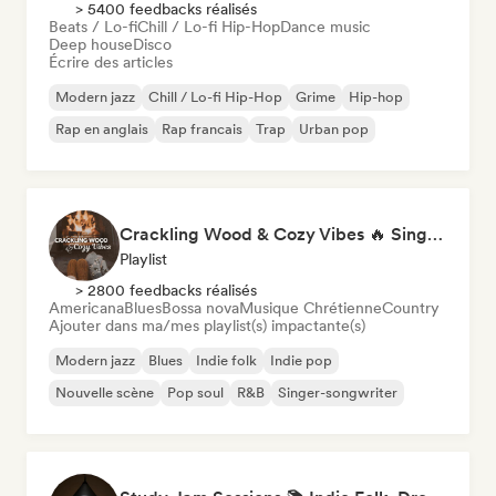
> 5400 feedbacks réalisés
Beats / Lo-fi
Chill / Lo-fi Hip-Hop
Dance music
Deep house
Disco
Écrire des articles
Modern jazz
Chill / Lo-fi Hip-Hop
Grime
Hip-hop
Rap en anglais
Rap francais
Trap
Urban pop
Crackling Wood & Cozy Vibes 🔥 Singer-Songwriter, Dream Pop & Bedroom Pop
Playlist
> 2800 feedbacks réalisés
Americana
Blues
Bossa nova
Musique Chrétienne
Country
Ajouter dans ma/mes playlist(s) impactante(s)
Modern jazz
Blues
Indie folk
Indie pop
Nouvelle scène
Pop soul
R&B
Singer-songwriter