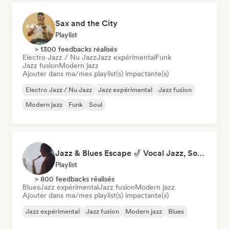
Sax and the City
Playlist
> 1300 feedbacks réalisés
Electro Jazz / Nu Jazz
Jazz expérimental
Funk
Jazz fusion
Modern jazz
Ajouter dans ma/mes playlist(s) impactante(s)
Electro Jazz / Nu Jazz
Jazz expérimental
Jazz fusion
Modern jazz
Funk
Soul
Jazz & Blues Escape 🎷 Vocal Jazz, Soul Blues & Classic Standards
Playlist
> 800 feedbacks réalisés
Blues
Jazz expérimental
Jazz fusion
Modern jazz
Ajouter dans ma/mes playlist(s) impactante(s)
Jazz expérimental
Jazz fusion
Modern jazz
Blues