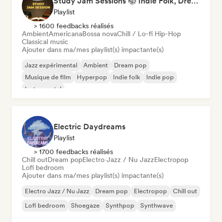
Study Jam Sessions 📚 Indie Folk, Dream Pop & Singer-Songwriter
Playlist
> 1600 feedbacks réalisés
Ambient
Americana
Bossa nova
Chill / Lo-fi Hip-Hop
Classical music
Ajouter dans ma/mes playlist(s) impactante(s)
Jazz expérimental
Ambient
Dream pop
Musique de film
Hyperpop
Indie folk
Indie pop
Instrumental
Electric Daydreams
Playlist
> 1700 feedbacks réalisés
Chill out
Dream pop
Electro Jazz / Nu Jazz
Electropop
Lofi bedroom
Ajouter dans ma/mes playlist(s) impactante(s)
Electro Jazz / Nu Jazz
Dream pop
Electropop
Chill out
Lofi bedroom
Shoegaze
Synthpop
Synthwave