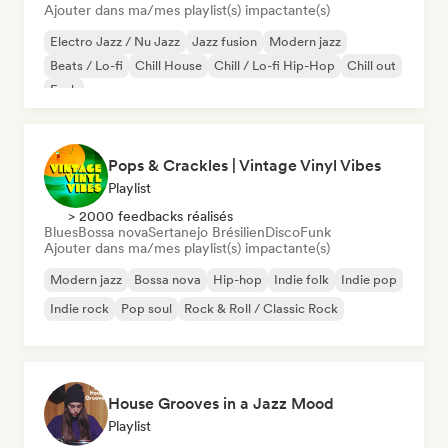
Ajouter dans ma/mes playlist(s) impactante(s)
Electro Jazz / Nu Jazz
Jazz fusion
Modern jazz
Beats / Lo-fi
Chill House
Chill / Lo-fi Hip-Hop
Chill out
Funk
Pops & Crackles | Vintage Vinyl Vibes
Playlist
> 2000 feedbacks réalisés
Blues
Bossa nova
Sertanejo Brésilien
Disco
Funk
Ajouter dans ma/mes playlist(s) impactante(s)
Modern jazz
Bossa nova
Hip-hop
Indie folk
Indie pop
Indie rock
Pop soul
Rock & Roll / Classic Rock
House Grooves in a Jazz Mood
Playlist