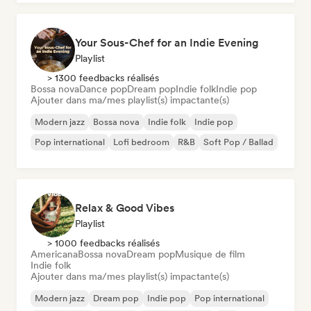
Your Sous-Chef for an Indie Evening
Playlist
> 1300 feedbacks réalisés
Bossa nova
Dance pop
Dream pop
Indie folk
Indie pop
Ajouter dans ma/mes playlist(s) impactante(s)
Modern jazz
Bossa nova
Indie folk
Indie pop
Pop international
Lofi bedroom
R&B
Soft Pop / Ballad
Relax & Good Vibes
Playlist
> 1000 feedbacks réalisés
Americana
Bossa nova
Dream pop
Musique de film
Indie folk
Ajouter dans ma/mes playlist(s) impactante(s)
Modern jazz
Dream pop
Indie pop
Pop international