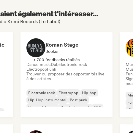
aient également t'intéresser...
adio Krimi Records (Le Label)
ic
Roman Stage
Booker
> 700 feedbacks réalisés
Dance music
Dub
Electronic rock
Mus
Electropop
Funk
Mus
Trouver ou proposer des opportunités live
Funk
à des artistes
Sign
mus
Electronic rock
Electropop
Hip-hop
Mus
Hip-Hop instrumental
Post punk
Fu
Psychedelic pop
Psychedelic rock
R&B
Hip
ne
Lat