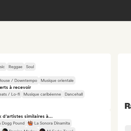
sic
Reggae
Soul
House / Downtempo
Musique orientale
erts à recevoir
eats / Lo-fi
Musique caribéenne
Dancehall
R
 d’artistes similaires à…
a Dogg Pound
La Sonora Dinamita