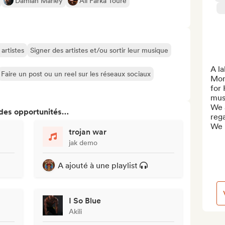
Damian Marley
Ali Farka Touré
artistes
Signer des artistes et/ou sortir leur musique
A l
Faire un post ou un reel sur les réseaux sociaux
Mont
for 
musi
We 
 des opportunités…
rega
We l
trojan war
jak demo
A ajouté à une playlist
I So Blue
Akili