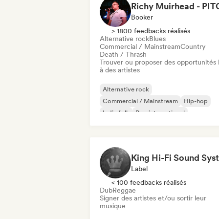
Booker
> 1800 feedbacks réalisés
Alternative rock
Blues
Commercial / Mainstream
Country
Death / Thrash
Trouver ou proposer des opportunités l
à des artistes
Alternative rock
Commercial / Mainstream
Hip-hop
Indie folk
Pop international
Rap international
Modern jazz
R&B
Label
< 100 feedbacks réalisés
Dub
Reggae
Signer des artistes et/ou sortir leur
musique