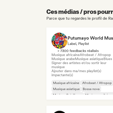
Ces médias / pros pourr
Parce que tu regardes le profil de R
Putumayo World Mus
Label, Playlist
> 7300 feedbacks réalisés
Musique africaine
Afrobeat / Afropop
Musique arabe
Musique asiatique
Blues
Signer des artistes et/ou sortir leur
musique
Ajouter dans ma/mes playlist(s)
impactante(s)
Musique africaine
Afrobeat / Afropop
Musique asiatique
Bossa nova
Musique Brésilienne
Musique caribéen
Latin music
Nouvelle scène