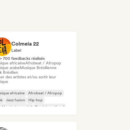
Colmeia 22
Label
> 700 feedbacks réalisés
ique africaine
Afrobeat / Afropop
ique arabe
Musique Brésilienne
 Brésilien
er des artistes et/ou sortir leur
ique
ique africaine
Afrobeat / Afropop
nk
Jazz fusion
Hip-hop
-Hop instrumental
Rap international
in Pop