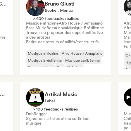
Richy Muirhead - PITCH Scotland | Scottish Alternative Music Awards (SAMA)
Bruno Giusti
Booker, Mentor
> 600 feedbacks réalisés
Musique africaine
Afro House / Amapiano
Afr
Bass Music
Bossa nova
Musique Brésilienne
Afr
Trouver ou proposer des opportunités live
Mus
ive
à des artistes
Man
Ecrire des retours détaillés/constructifs
leur
Ecri
Musique africaine
Afro House / Amapiano
Chi
Musique Brésilienne
Musique caribéenne
Hi
Drum and Bass
Dub
Dubstep
Rap
Punk Rock
King Hi-Fi Sound System / Pure Niceness Records
Artikal Music
Label
> 100 feedbacks réalisés
Dub
Reggae
Mus
Signer des artistes et/ou sortir leur
Chil
musique
Rep
pour