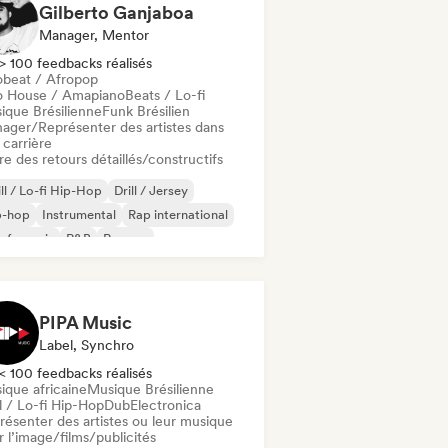
Gilberto Ganjaboa
Manager, Mentor
> 100 feedbacks réalisés
obeat / Afropop
o House / Amapiano
Beats / Lo-fi
ique Brésilienne
Funk Brésilien
ager/Représenter des artistes dans
 carrière
re des retours détaillés/constructifs
ll / Lo-fi Hip-Hop
Drill / Jersey
p-hop
Instrumental
Rap international
 francais
R&B
Reggae
PIPA Music
Label, Synchro
< 100 feedbacks réalisés
ique africaine
Musique Brésilienne
l / Lo-fi Hip-Hop
Dub
Electronica
résenter des artistes ou leur musique
 l’image/films/publicités