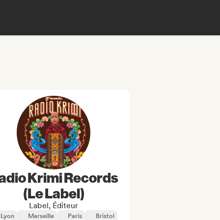
adio Krimi Records
(Le Label)
Label, Éditeur
Lyon
Marseille
Paris
Bristol