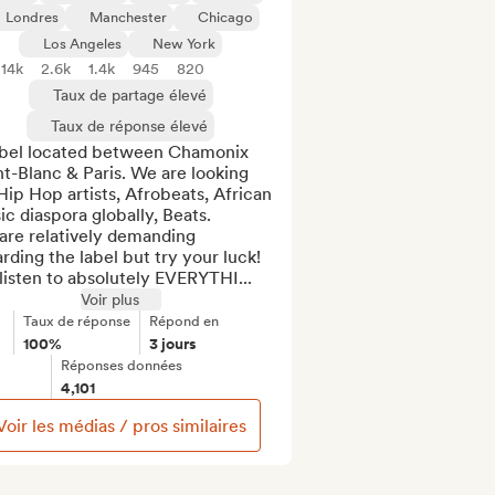
Londres
Manchester
Chicago
Los Angeles
New York
14k
2.6k
1.4k
945
820
Taux de partage élevé
Taux de réponse élevé
abel located between Chamonix 
-Blanc & Paris. We are looking 
Hip Hop artists, Afrobeats, African 
c diaspora globally, Beats.

are relatively demanding 
rding the label but try your luck! 
isten to absolutely EVERYTHI...
Voir plus
Taux de réponse
Répond en
100%
3 jours
Réponses données
4,101
Voir les médias / pros similaires