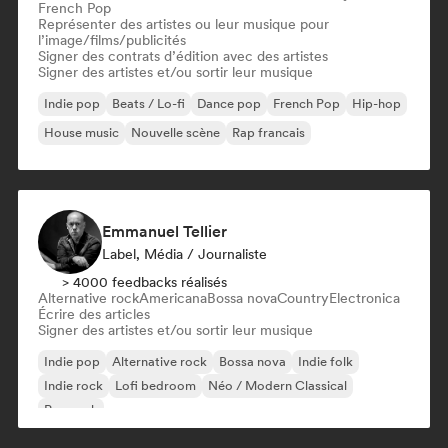
French Pop
Représenter des artistes ou leur musique pour
l’image/films/publicités
Signer des contrats d’édition avec des artistes
Signer des artistes et/ou sortir leur musique
Indie pop
Beats / Lo-fi
Dance pop
French Pop
Hip-hop
House music
Nouvelle scène
Rap francais
Emmanuel Tellier
Label, Média / Journaliste
> 4000 feedbacks réalisés
Alternative rock
Americana
Bossa nova
Country
Electronica
Écrire des articles
Signer des artistes et/ou sortir leur musique
Indie pop
Alternative rock
Bossa nova
Indie folk
Indie rock
Lofi bedroom
Néo / Modern Classical
Pop rock