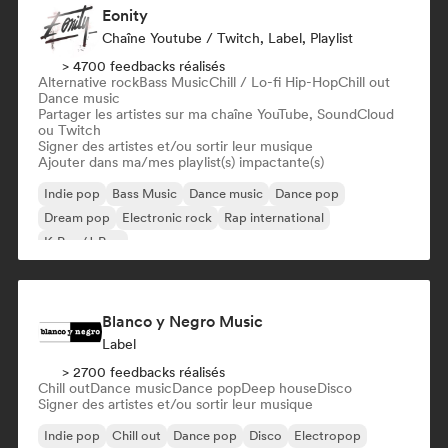
Eonity
Chaîne Youtube / Twitch, Label, Playlist
> 4700 feedbacks réalisés
Alternative rock
Bass Music
Chill / Lo-fi Hip-Hop
Chill out
Dance music
Partager les artistes sur ma chaîne YouTube, SoundCloud
ou Twitch
Signer des artistes et/ou sortir leur musique
Ajouter dans ma/mes playlist(s) impactante(s)
Indie pop
Bass Music
Dance music
Dance pop
Dream pop
Electronic rock
Rap international
K-Pop/J-Pop
Blanco y Negro Music
Label
> 2700 feedbacks réalisés
Chill out
Dance music
Dance pop
Deep house
Disco
Signer des artistes et/ou sortir leur musique
Indie pop
Chill out
Dance pop
Disco
Electropop