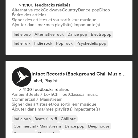
> 15100 feedbacks réalisés
Alternative rock
Coldwave
Country
Dance pop
Disco
Écrire des articles
Signer des artistes et/ou sortir leur musique
Ajouter dans ma/mes playlist(s) impactante(s)
Indie pop
Alternative rock
Dance pop
Electropop
Indie folk
Indie rock
Pop rock
Psychedelic pop
Intact Records (Background Chill Music & Good Vibes On The Road)
Label, Playlist
> 4100 feedbacks réalisés
Ambient
Beats / Lo-fi
Chill out
Classical music
Commercial / Mainstream
Signer des artistes et/ou sortir leur musique
Ajouter dans ma/mes playlist(s) impactante(s)
Indie pop
Beats / Lo-fi
Chill out
Commercial / Mainstream
Dance pop
Deep house
Dream pop
Electronica