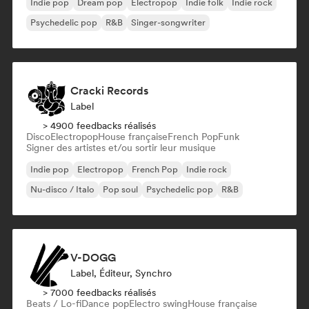
Indie pop
Dream pop
Electropop
Indie folk
Indie rock
Psychedelic pop
R&B
Singer-songwriter
Cracki Records
Label
> 4900 feedbacks réalisés
Disco
Electropop
House française
French Pop
Funk
Signer des artistes et/ou sortir leur musique
Indie pop
Electropop
French Pop
Indie rock
Nu-disco / Italo
Pop soul
Psychedelic pop
R&B
V-DOGG
Label, Éditeur, Synchro
> 7000 feedbacks réalisés
Beats / Lo-fi
Dance pop
Electro swing
House française