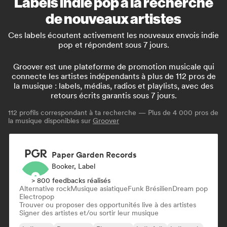
Labels indie pop à la recherche
de nouveaux artistes
Ces labels écoutent activement les nouveaux envois indie
pop et répondent sous 7 jours.
Groover est une plateforme de promotion musicale qui
connecte les artistes indépendants à plus de 112 pros de
la musique : labels, médias, radios et playlists, avec des
retours écrits garantis sous 7 jours.
112
profils correspondant à ta recherche — Plus de 4 000 pros de
la musique disponibles sur
Groover
Paper Garden Records
Booker, Label
> 800 feedbacks réalisés
Alternative rock
Musique asiatique
Funk Brésilien
Dream pop
Electropop
Trouver ou proposer des opportunités live à des artistes
Signer des artistes et/ou sortir leur musique