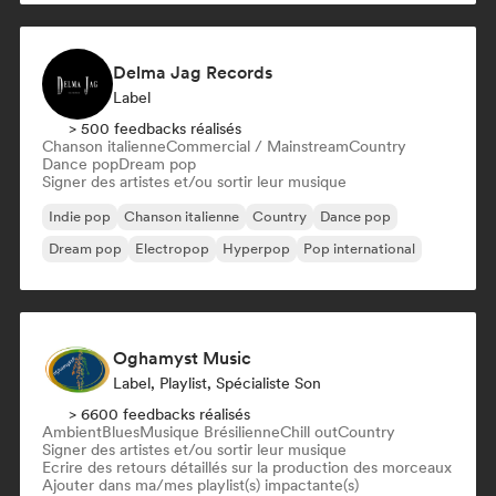
Delma Jag Records
Label
> 500 feedbacks réalisés
Chanson italienne
Commercial / Mainstream
Country
Dance pop
Dream pop
Signer des artistes et/ou sortir leur musique
Indie pop
Chanson italienne
Country
Dance pop
Dream pop
Electropop
Hyperpop
Pop international
Oghamyst Music
Label, Playlist, Spécialiste Son
> 6600 feedbacks réalisés
Ambient
Blues
Musique Brésilienne
Chill out
Country
Signer des artistes et/ou sortir leur musique
Ecrire des retours détaillés sur la production des morceaux
Ajouter dans ma/mes playlist(s) impactante(s)