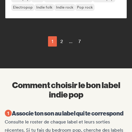
Electropop
Indie folk
Indie rock
Pop rock
1
2
...
7
Comment choisir le bon label
indie pop
Associe ton son au label qui te correspond
Consulte le roster de chaque label et leurs sorties
récentes. Si tu fais du bedroom pop, cherche des labels