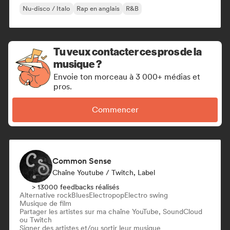
Nu-disco / Italo
Rap en anglais
R&B
Tu veux contacter ces pros de la
musique ?
Envoie ton morceau à 3 000+ médias et
pros.
Commencer
Common Sense
Chaîne Youtube / Twitch, Label
> 13000 feedbacks réalisés
Alternative rock
Blues
Electropop
Electro swing
Musique de film
Partager les artistes sur ma chaîne YouTube, SoundCloud
ou Twitch
Signer des artistes et/ou sortir leur musique