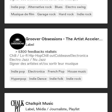
Indie pop
Alternative rock
Blues
Electro swing
Musique de film
Garage rock
Hard rock
Indie rock
Groover Obsessions - The Artist Accelerator
Label
> 5300 feedbacks réalisés
Chill / Lo-fi Hip-Hop
Chill out
Coldwave
Electronica
Electro Jazz / Nu Jazz
Signer des artistes et/ou sortir leur musique
Indie pop
Electronica
French Pop
House music
Hyperpop
Indie Dance
Indie folk
Indie rock
Chalkpit Music
Label, Média / Journaliste, Playlist