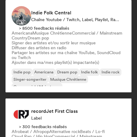
Indie Folk Central
Chaîne Youtube / Twitch, Label, Playlist, Radio
> 8500 feedbacks réalisés
Americana
Musique Chrétienne
Commercial / Mainstream
Country
Dream pop
Signer des artistes et/ou sortir leur musique
Diffuser des artistes en radio
Partager les artistes sur ma chaîne YouTube, SoundCloud
ou Twitch
Ajouter dans ma/mes playlist(s) impactante(s)
Indie pop
Americana
Dream pop
Indie folk
Indie rock
Singer-songwriter
Musique Chrétienne
Commercial / Mainstream
recordJet First Class
Label
> 300 feedbacks réalisés
Afrobeat / Afropop
Alternative rock
Beats / Lo-fi
Cloud Rap / Hip Hop
Commercial / Mainstream