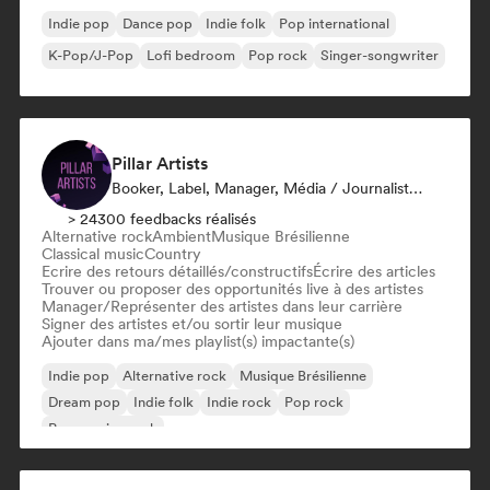
Indie pop
Dance pop
Indie folk
Pop international
K-Pop/J-Pop
Lofi bedroom
Pop rock
Singer-songwriter
Pillar Artists
Booker, Label, Manager, Média / Journaliste, Mentor, Playlist
> 24300 feedbacks réalisés
Alternative rock
Ambient
Musique Brésilienne
Classical music
Country
Ecrire des retours détaillés/constructifs
Écrire des articles
Trouver ou proposer des opportunités live à des artistes
Manager/Représenter des artistes dans leur carrière
Signer des artistes et/ou sortir leur musique
Ajouter dans ma/mes playlist(s) impactante(s)
Indie pop
Alternative rock
Musique Brésilienne
Dream pop
Indie folk
Indie rock
Pop rock
Progressive rock