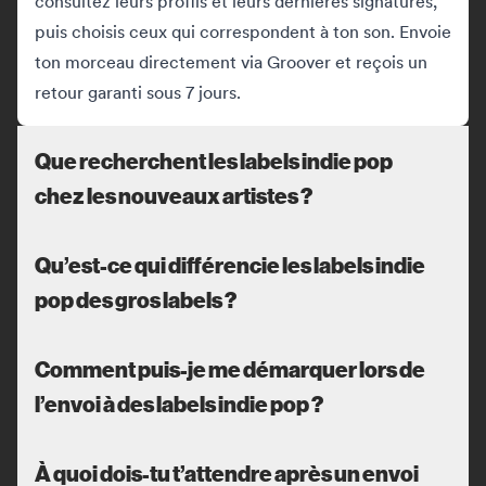
consultez leurs profils et leurs dernières signatures,
puis choisis ceux qui correspondent à ton son. Envoie
ton morceau directement via Groover et reçois un
retour garanti sous 7 jours.
Que recherchent les labels indie pop
chez les nouveaux artistes ?
Qu’est-ce qui différencie les labels indie
pop des gros labels ?
Comment puis-je me démarquer lors de
l’envoi à des labels indie pop ?
À quoi dois-tu t’attendre après un envoi