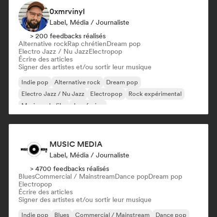
0xmrvinyl
Label, Média / Journaliste
> 200 feedbacks réalisés
Alternative rock
Rap chrétien
Dream pop
Electro Jazz / Nu Jazz
Electropop
Écrire des articles
Signer des artistes et/ou sortir leur musique
Indie pop
Alternative rock
Dream pop
Electro Jazz / Nu Jazz
Electropop
Rock expérimental
Musique de film
Jazz fusion
MUSIC MEDIA
Label, Média / Journaliste
> 4700 feedbacks réalisés
Blues
Commercial / Mainstream
Dance pop
Dream pop
Electropop
Écrire des articles
Signer des artistes et/ou sortir leur musique
Indie pop
Blues
Commercial / Mainstream
Dance pop