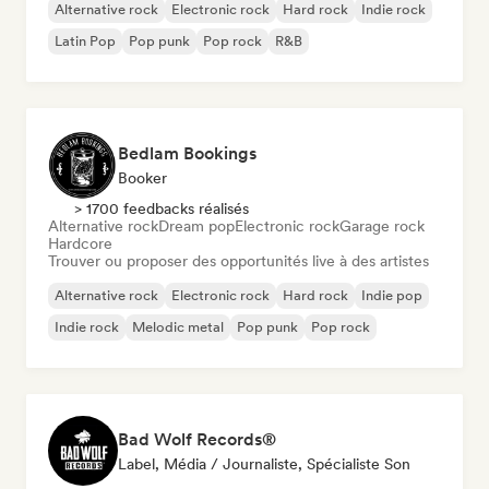
Alternative rock
Electronic rock
Hard rock
Indie rock
Latin Pop
Pop punk
Pop rock
R&B
Bedlam Bookings
Booker
> 1700 feedbacks réalisés
Alternative rock
Dream pop
Electronic rock
Garage rock
Hardcore
Trouver ou proposer des opportunités live à des artistes
Alternative rock
Electronic rock
Hard rock
Indie pop
Indie rock
Melodic metal
Pop punk
Pop rock
Bad Wolf Records®
Label, Média / Journaliste, Spécialiste Son