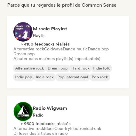
Parce que tu regardes le profil de Common Sense
Miracle Playlist
Playlist
> 4100 feedbacks réalisés
Alternative rock
Coldwave
Dance music
Dance pop
Dream pop
Ajouter dans ma/mes playlist(s) impactante(s)
Alternative rock
Dream pop
Hard rock
Indie folk
Indie pop
Indie rock
Pop international
Pop rock
Radio Wigwam
Radio
> 9600 feedbacks réalisés
Alternative rock
Blues
Country
Electronica
Funk
Diffuser des artistes en radio