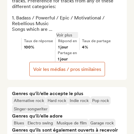
tracks. Preference for tracks from any of these 
different categories:

1. Badass / Powerful / Epic / Motivational / 
Rebellious Music

Songs which are ...
Voir plus
Taux de réponse
Répond en
Taux de partage
100%
1 jour
4%
Partage en
1 jour
Voir les médias / pros similaires
Genres qu’il/elle accepte le plus
Alternative rock
Hard rock
Indie rock
Pop rock
Singer-songwriter
Genres qu’il/elle adore
Blues
Electro swing
Musique de film
Garage rock
Genres qu'ils sont également ouverts à recevoir