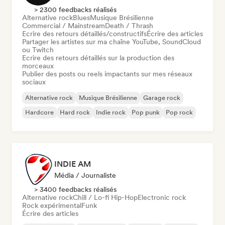
> 2300 feedbacks réalisés
Alternative rock
Blues
Musique Brésilienne
Commercial / Mainstream
Death / Thrash
Ecrire des retours détaillés/constructifs
Écrire des articles
Partager les artistes sur ma chaîne YouTube, SoundCloud
ou Twitch
Ecrire des retours détaillés sur la production des
morceaux
Publier des posts ou reels impactants sur mes réseaux
sociaux
Alternative rock
Musique Brésilienne
Garage rock
Hardcore
Hard rock
Indie rock
Pop punk
Pop rock
INDIE AM
Média / Journaliste
> 3400 feedbacks réalisés
Alternative rock
Chill / Lo-fi Hip-Hop
Electronic rock
Rock expérimental
Funk
Écrire des articles