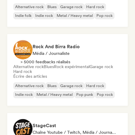
Alternative rock
Blues
Garage rock
Hard rock
Indie folk
Indie rock
Metal / Heavy metal
Pop rock
Rock And Birra Radio
Média / Journaliste
> 5000 feedbacks réalisés
Alternative rock
Blues
Rock expérimental
Garage rock
Hard rock
Écrire des articles
Alternative rock
Blues
Garage rock
Hard rock
Indie rock
Metal / Heavy metal
Pop punk
Pop rock
StageCast
Chaîne Youtube / Twitch, Média / Journaliste, Mentor, Influenceur·euse Sur Les Réseaux Sociaux, Spécialiste Son