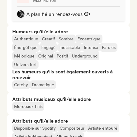
Max Norton
A planifié un rendez-vous
Humeurs qu’il/elle adore
Authentique
Créatif
Sombre
Excentrique
Énergétique
Engagé
Inclassable
Intense
Paroles
Mélodique
Original
Positif
Underground
Univers fort
Les humeurs qu’ils sont également ouverts à
recevoir
Catchy
Dramatique
Attributs musicaux qu’il/elle adore
Morceaux finis
Attributs qu'il/elle adore
Disponible sur Spotify
Compositeur
Artiste entouré
Artiste indépendant
Album à venir