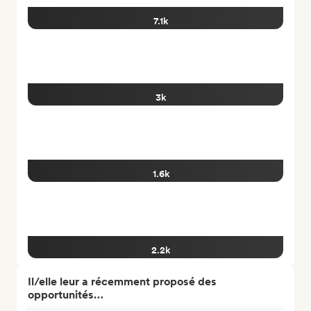
7.1k
3k
1.6k
2.2k
Il/elle leur a récemment proposé des
opportunités…