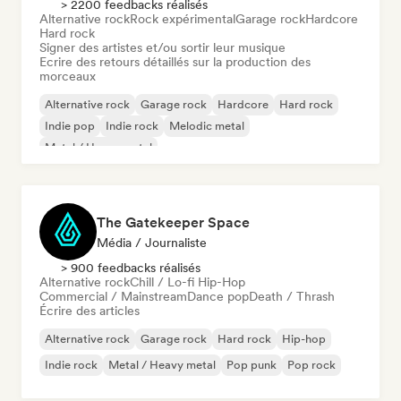
> 2200 feedbacks réalisés
Alternative rock
Rock expérimental
Garage rock
Hardcore
Hard rock
Signer des artistes et/ou sortir leur musique
Ecrire des retours détaillés sur la production des
morceaux
Alternative rock
Garage rock
Hardcore
Hard rock
Indie pop
Indie rock
Melodic metal
Metal / Heavy metal
The Gatekeeper Space
Média / Journaliste
> 900 feedbacks réalisés
Alternative rock
Chill / Lo-fi Hip-Hop
Commercial / Mainstream
Dance pop
Death / Thrash
Écrire des articles
Alternative rock
Garage rock
Hard rock
Hip-hop
Indie rock
Metal / Heavy metal
Pop punk
Pop rock