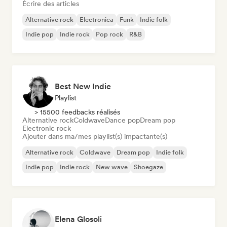
Écrire des articles
Alternative rock
Electronica
Funk
Indie folk
Indie pop
Indie rock
Pop rock
R&B
Best New Indie
Playlist
> 15500 feedbacks réalisés
Alternative rock
Coldwave
Dance pop
Dream pop
Electronic rock
Ajouter dans ma/mes playlist(s) impactante(s)
Alternative rock
Coldwave
Dream pop
Indie folk
Indie pop
Indie rock
New wave
Shoegaze
Elena Glosoli