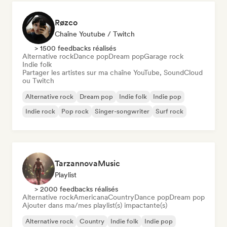
Røzco
Chaîne Youtube / Twitch
> 1500 feedbacks réalisés
Alternative rock
Dance pop
Dream pop
Garage rock
Indie folk
Partager les artistes sur ma chaîne YouTube, SoundCloud
ou Twitch
Alternative rock
Dream pop
Indie folk
Indie pop
Indie rock
Pop rock
Singer-songwriter
Surf rock
TarzannovaMusic
Playlist
> 2000 feedbacks réalisés
Alternative rock
Americana
Country
Dance pop
Dream pop
Ajouter dans ma/mes playlist(s) impactante(s)
Alternative rock
Country
Indie folk
Indie pop