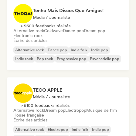
Tenho Mais Discos Que Amigos!
Média / Journaliste
> 9600 feedbacks réalisés
Alternative rock
Coldwave
Dance pop
Dream pop
Electronic rock
Écrire des articles
Alternative rock
Dance pop
Indie folk
Indie pop
Indie rock
Pop rock
Progressive pop
Psychedelic pop
TECO APPLE
Média / Journaliste
> 5100 feedbacks réalisés
Alternative rock
Dream pop
Electropop
Musique de film
House française
Écrire des articles
Alternative rock
Electropop
Indie folk
Indie pop