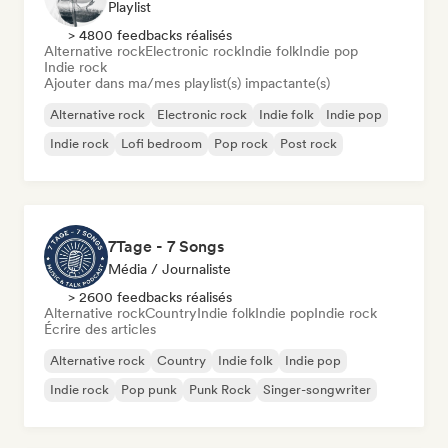
Playlist
> 4800 feedbacks réalisés
Alternative rock
Electronic rock
Indie folk
Indie pop
Indie rock
Ajouter dans ma/mes playlist(s) impactante(s)
Alternative rock
Electronic rock
Indie folk
Indie pop
Indie rock
Lofi bedroom
Pop rock
Post rock
7Tage - 7 Songs
Média / Journaliste
> 2600 feedbacks réalisés
Alternative rock
Country
Indie folk
Indie pop
Indie rock
Écrire des articles
Alternative rock
Country
Indie folk
Indie pop
Indie rock
Pop punk
Punk Rock
Singer-songwriter