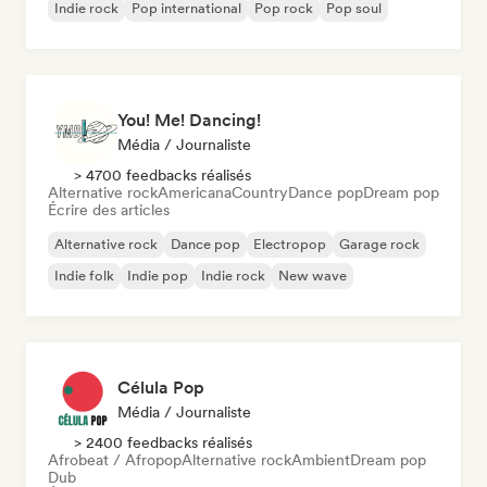
Indie rock
Pop international
Pop rock
Pop soul
You! Me! Dancing!
Média / Journaliste
> 4700 feedbacks réalisés
Alternative rock
Americana
Country
Dance pop
Dream pop
Écrire des articles
Alternative rock
Dance pop
Electropop
Garage rock
Indie folk
Indie pop
Indie rock
New wave
Célula Pop
Média / Journaliste
> 2400 feedbacks réalisés
Afrobeat / Afropop
Alternative rock
Ambient
Dream pop
Dub