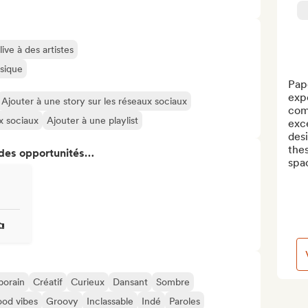
ive à des artistes
usique
Pap
expe
Ajouter à une story sur les réseaux sociaux
com
ux sociaux
Ajouter à une playlist
exce
desi
thes
 des opportunités…
spac
orain
Créatif
Curieux
Dansant
Sombre
od vibes
Groovy
Inclassable
Indé
Paroles