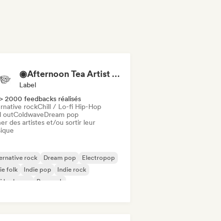
◉Afternoon Tea Artist Collective + Record Label◉
Label
> 2000 feedbacks réalisés
rnative rock
Chill / Lo-fi Hip-Hop
l out
Coldwave
Dream pop
er des artistes et/ou sortir leur
ique
ernative rock
Dream pop
Electropop
ie folk
Indie pop
Indie rock
fi bedroom
Pop rock