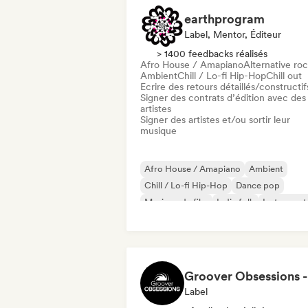
earthprogram
Label, Mentor, Éditeur
> 1400 feedbacks réalisés
Afro House / Amapiano
Alternative ro
Ambient
Chill / Lo-fi Hip-Hop
Chill out
Ecrire des retours détaillés/constructif
Signer des contrats d’édition avec des
artistes
Signer des artistes et/ou sortir leur
musique
Afro House / Amapiano
Ambient
Chill / Lo-fi Hip-Hop
Dance pop
Musique de film
Indie folk
Instrument
Hip-Hop instrumental
Label