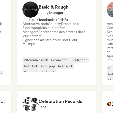
Basic & Rough
Label, Manager
> 400 feedbacks réalisés
ck
Alternative rock
Country
Dream pop
Ame
Electropop
Musique de film
Com
s
Manager/Représenter des artistes dans
Dre
leur carrière
Sign
Signer des artistes et/ou sortir leur
mus
musique
Diff
Part
You
Ajo
Alternative rock
Dream pop
Electropop
imp
Indie folk
Indie pop
Indie rock
Am
Pop rock
Post rock
al
Ind
Mu
Co
Groover Obsessions - The Artist Accelerator
Celebration Records
Label