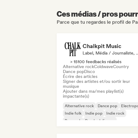
Ces médias / pros pourr
Parce que tu regardes le profil de 
Chalkpit Music
Label, Média / Journa
> 15100 feedbacks réalisés
Alternative rock
Coldwave
Country
Dance pop
Disco
Écrire des articles
Signer des artistes et/ou sortir leur
musique
Ajouter dans ma/mes playlist(s)
impactante(s)
Alternative rock
Dance pop
Electrop
Indie folk
Indie pop
Indie rock
Pop rock
Psychedelic pop