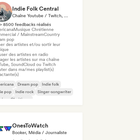
Indie Folk Central
Chaîne Youtube / Twitch, Label, Playlist, Radio
> 8500 feedbacks réalisés
ricana
Musique Chrétienne
mercial / Mainstream
Country
am pop
er des artistes et/ou sortir leur
ique
user des artistes en radio
ager les artistes sur ma chaîne
Tube, SoundCloud ou Twitch
uter dans ma/mes playlist(s)
actante(s)
ericana
Dream pop
Indie folk
ie pop
Indie rock
Singer-songwriter
sique Chrétienne
mmercial / Mainstream
OnesToWatch
Booker, Média / Journaliste