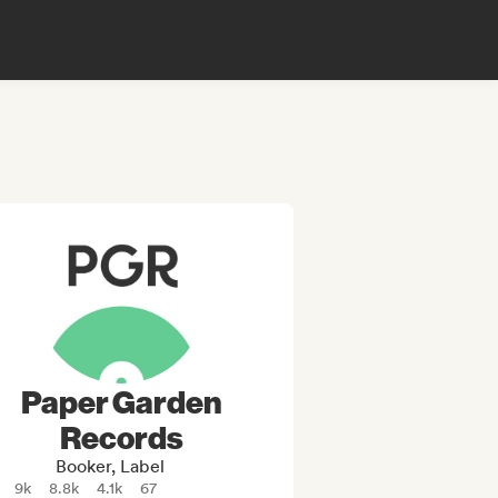
Paper Garden
Records
Booker, Label
9k
8.8k
4.1k
67