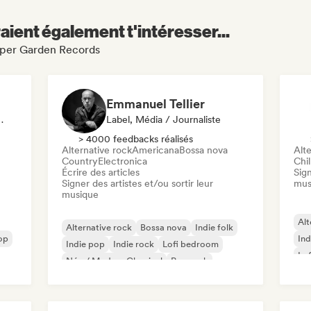
aient également t'intéresser...
Paper Garden Records
Emmanuel Tellier
liste, Playlist
Label, Média / Journaliste
> 4000 feedbacks réalisés
Alternative rock
Americana
Bossa nova
Alte
Country
Electronica
Chil
Écrire des articles
Sign
Signer des artistes et/ou sortir leur
mus
musique
Alt
Alternative rock
Bossa nova
Indie folk
op
Ind
Indie pop
Indie rock
Lofi bedroom
Lo
Néo / Modern Classical
Pop rock