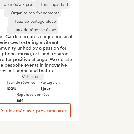
Top média / pro
Très impactant
Organise ses événements
Taux de partage élevé
Taux de réponse élevé
er Garden creates unique musical 
riences fostering a vibrant 
munity united by a passion for 
ptional music, art, and a shared 
re for positive change. We curate 
e bespoke events in innovative 
es in London and feature...
Voir plus
Taux de réponse
Partage en
100%
1 jour
Réponses données
864
Voir les médias / pros similaires