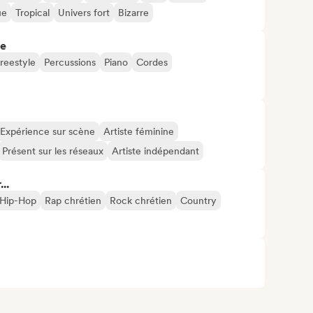
ue
Tropical
Univers fort
Bizarre
re
reestyle
Percussions
Piano
Cordes
Expérience sur scène
Artiste féminine
Présent sur les réseaux
Artiste indépendant
..
i Hip-Hop
Rap chrétien
Rock chrétien
Country