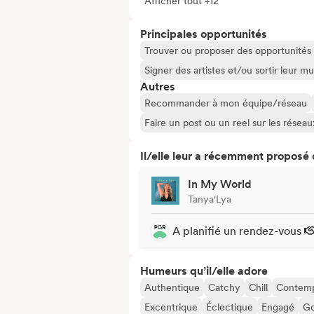
Afficher tout +12
Principales opportunités
Trouver ou proposer des opportunités l
Signer des artistes et/ou sortir leur m
Autres
Recommander à mon équipe/réseau
Faire un post ou un reel sur les résea
Il/elle leur a récemment proposé
In My World
Tanya'Lya
A planifié un rendez-vous
Humeurs qu’il/elle adore
Authentique
Catchy
Chill
Contemp
Excentrique
Éclectique
Engagé
Go