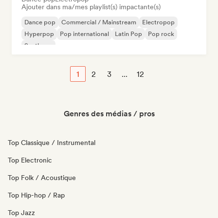
Ajouter dans ma/mes playlist(s) impactante(s)
Dance pop
Commercial / Mainstream
Electropop
Hyperpop
Pop international
Latin Pop
Pop rock
Synthpop
1
2
3
...
12
Genres des médias / pros
Top Classique / Instrumental
Top Electronic
Top Folk / Acoustique
Top Hip-hop / Rap
Top Jazz