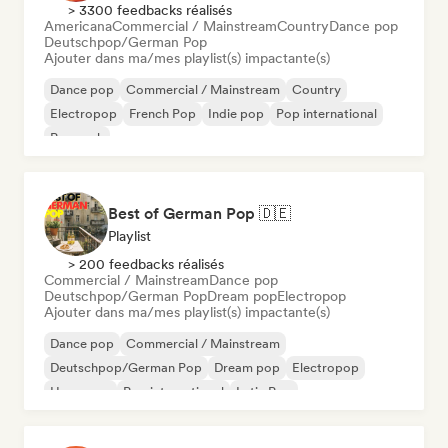
> 3300 feedbacks réalisés
Americana
Commercial / Mainstream
Country
Dance pop
Deutschpop/German Pop
Ajouter dans ma/mes playlist(s) impactante(s)
Dance pop
Commercial / Mainstream
Country
Electropop
French Pop
Indie pop
Pop international
Pop rock
Best of German Pop 🇩🇪
Playlist
> 200 feedbacks réalisés
Commercial / Mainstream
Dance pop
Deutschpop/German Pop
Dream pop
Electropop
Ajouter dans ma/mes playlist(s) impactante(s)
Dance pop
Commercial / Mainstream
Deutschpop/German Pop
Dream pop
Electropop
Hyperpop
Pop international
Latin Pop