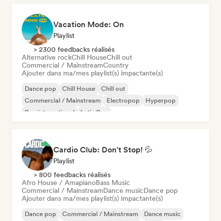
Vacation Mode: On
Playlist
> 2300 feedbacks réalisés
Alternative rock
Chill House
Chill out
Commercial / Mainstream
Country
Ajouter dans ma/mes playlist(s) impactante(s)
Dance pop
Chill House
Chill out
Commercial / Mainstream
Electropop
Hyperpop
Pop international
Latin Pop
Cardio Club: Don't Stop! 💦
Playlist
> 800 feedbacks réalisés
Afro House / Amapiano
Bass Music
Commercial / Mainstream
Dance music
Dance pop
Ajouter dans ma/mes playlist(s) impactante(s)
Dance pop
Commercial / Mainstream
Dance music