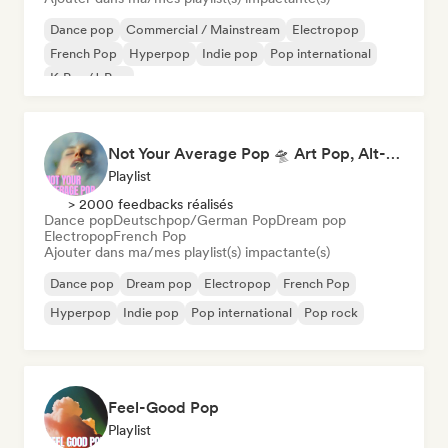
Dance pop
Commercial / Mainstream
Electropop
French Pop
Hyperpop
Indie pop
Pop international
K-Pop/J-Pop
Not Your Average Pop 🛸 Art Pop, Alt-Pop & Indie Pop
Playlist
> 2000 feedbacks réalisés
Dance pop
Deutschpop/German Pop
Dream pop
Electropop
French Pop
Ajouter dans ma/mes playlist(s) impactante(s)
Dance pop
Dream pop
Electropop
French Pop
Hyperpop
Indie pop
Pop international
Pop rock
Feel-Good Pop
Playlist