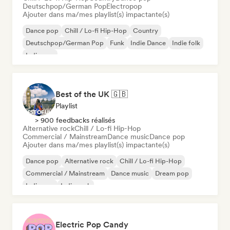
Deutschpop/German Pop
Electropop
Ajouter dans ma/mes playlist(s) impactante(s)
Dance pop
Chill / Lo-fi Hip-Hop
Country
Deutschpop/German Pop
Funk
Indie Dance
Indie folk
Indie pop
Best of the UK 🇬🇧
Playlist
> 900 feedbacks réalisés
Alternative rock
Chill / Lo-fi Hip-Hop
Commercial / Mainstream
Dance music
Dance pop
Ajouter dans ma/mes playlist(s) impactante(s)
Dance pop
Alternative rock
Chill / Lo-fi Hip-Hop
Commercial / Mainstream
Dance music
Dream pop
Indie pop
Indie rock
Electric Pop Candy