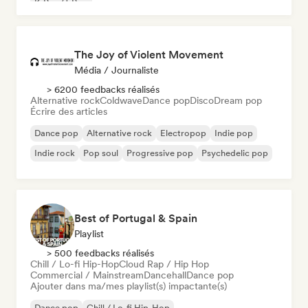
K-Pop/J-Pop
The Joy of Violent Movement
Média / Journaliste
> 6200 feedbacks réalisés
Alternative rock
Coldwave
Dance pop
Disco
Dream pop
Écrire des articles
Dance pop
Alternative rock
Electropop
Indie pop
Indie rock
Pop soul
Progressive pop
Psychedelic pop
Best of Portugal & Spain
Playlist
> 500 feedbacks réalisés
Chill / Lo-fi Hip-Hop
Cloud Rap / Hip Hop
Commercial / Mainstream
Dancehall
Dance pop
Ajouter dans ma/mes playlist(s) impactante(s)
Dance pop
Chill / Lo-fi Hip-Hop