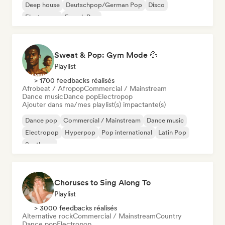
Deep house
Deutschpop/German Pop
Disco
Electropop
French Pop
Sweat & Pop: Gym Mode 💦
Playlist
> 1700 feedbacks réalisés
Afrobeat / Afropop
Commercial / Mainstream
Dance music
Dance pop
Electropop
Ajouter dans ma/mes playlist(s) impactante(s)
Dance pop
Commercial / Mainstream
Dance music
Electropop
Hyperpop
Pop international
Latin Pop
Synthpop
Choruses to Sing Along To
Playlist
> 3000 feedbacks réalisés
Alternative rock
Commercial / Mainstream
Country
Dance pop
Electropop