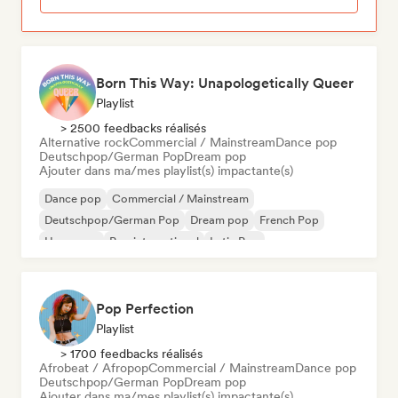
Born This Way: Unapologetically Queer
Playlist
> 2500 feedbacks réalisés
Alternative rock
Commercial / Mainstream
Dance pop
Deutschpop/German Pop
Dream pop
Ajouter dans ma/mes playlist(s) impactante(s)
Dance pop
Commercial / Mainstream
Deutschpop/German Pop
Dream pop
French Pop
Hyperpop
Pop international
Latin Pop
Pop Perfection
Playlist
> 1700 feedbacks réalisés
Afrobeat / Afropop
Commercial / Mainstream
Dance pop
Deutschpop/German Pop
Dream pop
Ajouter dans ma/mes playlist(s) impactante(s)