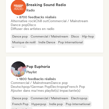
Breaking Sound Radio
Radio
> 8700 feedbacks réalisés
Alternative rock
Chill out
Commercial / Mainstream
Dance pop
Disco
Diffuser des artistes en radio
Dance pop
Commercial / Mainstream
Disco
Hip-hop
Musique de noël
Indie Dance
Pop international
Pop rock
Pop Euphoria
Playlist
> 1800 feedbacks réalisés
Commercial / Mainstream
Dance pop
Deutschpop/German Pop
Electropop
French Pop
Ajouter dans ma/mes playlist(s) impactante(s)
Dance pop
Commercial / Mainstream
Electropop
French Pop
Hyperpop
Indie pop
Pop international