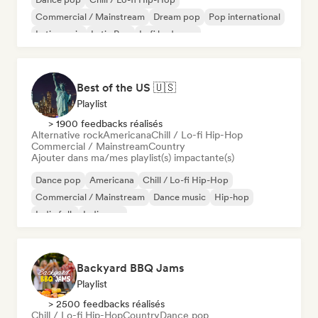
Commercial / Mainstream
Dream pop
Pop international
Latin music
Latin Pop
Lofi bedroom
Best of the US 🇺🇸
Playlist
> 1900 feedbacks réalisés
Alternative rock
Americana
Chill / Lo-fi Hip-Hop
Commercial / Mainstream
Country
Ajouter dans ma/mes playlist(s) impactante(s)
Dance pop
Americana
Chill / Lo-fi Hip-Hop
Commercial / Mainstream
Dance music
Hip-hop
Indie folk
Indie pop
Backyard BBQ Jams
Playlist
> 2500 feedbacks réalisés
Chill / Lo-fi Hip-Hop
Country
Dance pop