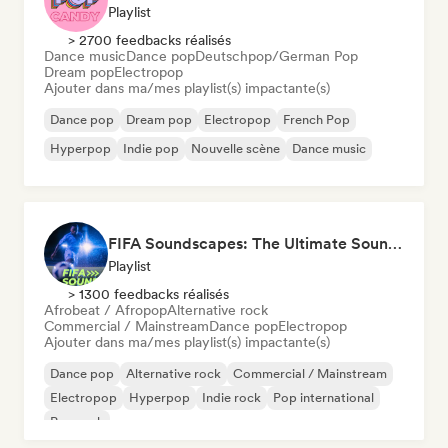
Playlist
> 2700 feedbacks réalisés
Dance music
Dance pop
Deutschpop/German Pop
Dream pop
Electropop
Ajouter dans ma/mes playlist(s) impactante(s)
Dance pop
Dream pop
Electropop
French Pop
Hyperpop
Indie pop
Nouvelle scène
Dance music
FIFA Soundscapes: The Ultimate Soundtrack ⚽️ Festival Indie, Electropop & Dance Anthems
Playlist
> 1300 feedbacks réalisés
Afrobeat / Afropop
Alternative rock
Commercial / Mainstream
Dance pop
Electropop
Ajouter dans ma/mes playlist(s) impactante(s)
Dance pop
Alternative rock
Commercial / Mainstream
Electropop
Hyperpop
Indie rock
Pop international
Pop rock