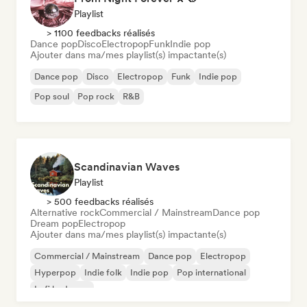
Playlist
> 1100 feedbacks réalisés
Dance pop
Disco
Electropop
Funk
Indie pop
Ajouter dans ma/mes playlist(s) impactante(s)
Dance pop
Disco
Electropop
Funk
Indie pop
Pop soul
Pop rock
R&B
Scandinavian Waves
Playlist
> 500 feedbacks réalisés
Alternative rock
Commercial / Mainstream
Dance pop
Dream pop
Electropop
Ajouter dans ma/mes playlist(s) impactante(s)
Commercial / Mainstream
Dance pop
Electropop
Hyperpop
Indie folk
Indie pop
Pop international
Lofi bedroom