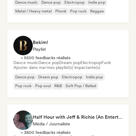
Dance music
Dance pop
Electropop
Indie pop
Metal / Heavy metal
Phonk
Pop rock
Reggae
Bekim!
Playlist
> 5500 feedbacks réalisés
Dance music
Dance pop
Dream pop
Electropop
Funk
Ajouter dans ma/mes playlist(s) impactante(s)
Dance pop
Dream pop
Electropop
Indie pop
Pop rock
Pop soul
R&B
Soft Pop / Ballad
Half Hour with Jeff & Richie (An Entertainment Podcast)
Média / Journaliste
> 3800 feedbacks réalisés