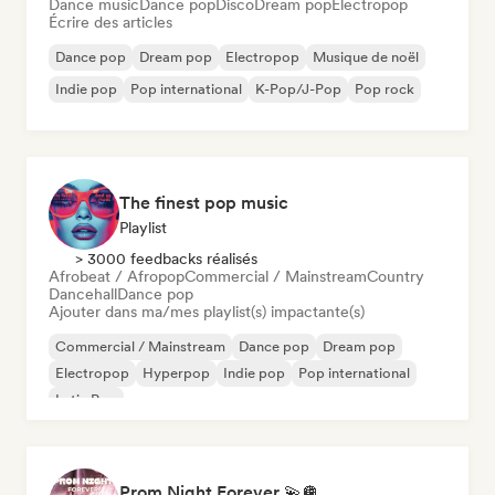
Dance music
Dance pop
Disco
Dream pop
Electropop
Écrire des articles
Dance pop
Dream pop
Electropop
Musique de noël
Indie pop
Pop international
K-Pop/J-Pop
Pop rock
The finest pop music
Playlist
> 3000 feedbacks réalisés
Afrobeat / Afropop
Commercial / Mainstream
Country
Dancehall
Dance pop
Ajouter dans ma/mes playlist(s) impactante(s)
Commercial / Mainstream
Dance pop
Dream pop
Electropop
Hyperpop
Indie pop
Pop international
Latin Pop
Prom Night Forever 💫🪩