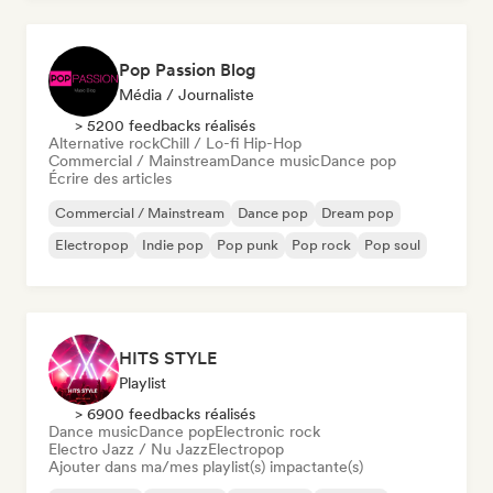
Pop Passion Blog
Média / Journaliste
> 5200 feedbacks réalisés
Alternative rock
Chill / Lo-fi Hip-Hop
Commercial / Mainstream
Dance music
Dance pop
Écrire des articles
Commercial / Mainstream
Dance pop
Dream pop
Electropop
Indie pop
Pop punk
Pop rock
Pop soul
HITS STYLE
Playlist
> 6900 feedbacks réalisés
Dance music
Dance pop
Electronic rock
Electro Jazz / Nu Jazz
Electropop
Ajouter dans ma/mes playlist(s) impactante(s)