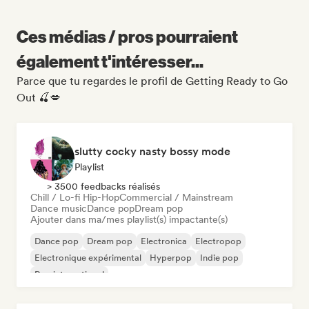
Ces médias / pros pourraient
également t'intéresser...
Parce que tu regardes le profil de Getting Ready to Go
Out 🍒💋
slutty cocky nasty bossy mode
Playlist
> 3500 feedbacks réalisés
Chill / Lo-fi Hip-Hop
Commercial / Mainstream
Dance music
Dance pop
Dream pop
Ajouter dans ma/mes playlist(s) impactante(s)
Dance pop
Dream pop
Electronica
Electropop
Electronique expérimental
Hyperpop
Indie pop
Pop international