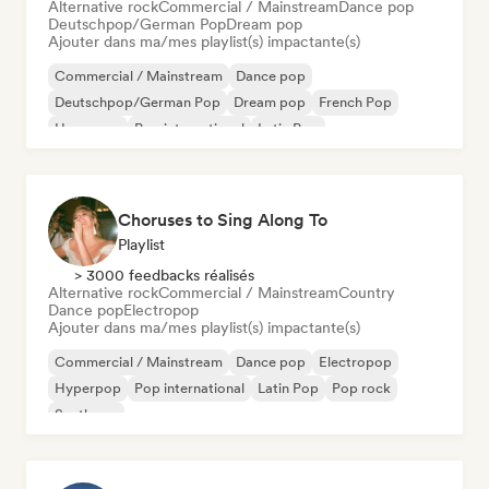
Alternative rock
Commercial / Mainstream
Dance pop
Deutschpop/German Pop
Dream pop
Ajouter dans ma/mes playlist(s) impactante(s)
Commercial / Mainstream
Dance pop
Deutschpop/German Pop
Dream pop
French Pop
Hyperpop
Pop international
Latin Pop
Choruses to Sing Along To
Playlist
> 3000 feedbacks réalisés
Alternative rock
Commercial / Mainstream
Country
Dance pop
Electropop
Ajouter dans ma/mes playlist(s) impactante(s)
Commercial / Mainstream
Dance pop
Electropop
Hyperpop
Pop international
Latin Pop
Pop rock
Synthpop