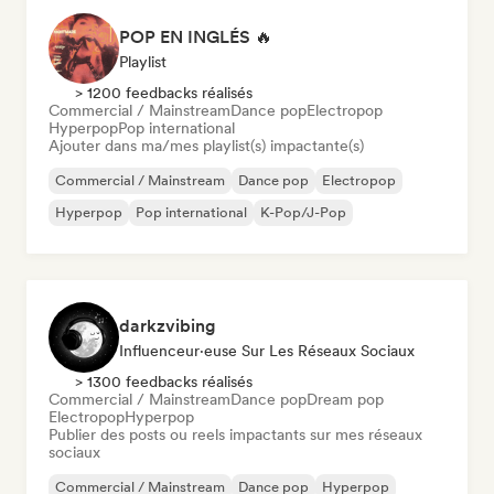
POP EN INGLÉS 🔥
Playlist
> 1200 feedbacks réalisés
Commercial / Mainstream
Dance pop
Electropop
Hyperpop
Pop international
Ajouter dans ma/mes playlist(s) impactante(s)
Commercial / Mainstream
Dance pop
Electropop
Hyperpop
Pop international
K-Pop/J-Pop
darkzvibing
Influenceur·euse Sur Les Réseaux Sociaux
> 1300 feedbacks réalisés
Commercial / Mainstream
Dance pop
Dream pop
Electropop
Hyperpop
Publier des posts ou reels impactants sur mes réseaux
sociaux
Commercial / Mainstream
Dance pop
Hyperpop