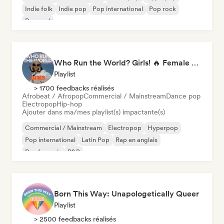
Indie folk
Indie pop
Pop international
Pop rock
Pop soul
Who Run the World? Girls! 🔥 Female Empowerment Pop & Girl-Power Anthems
Playlist
> 1700 feedbacks réalisés
Afrobeat / Afropop
Commercial / Mainstream
Dance pop
Electropop
Hip-hop
Ajouter dans ma/mes playlist(s) impactante(s)
Commercial / Mainstream
Electropop
Hyperpop
Pop international
Latin Pop
Rap en anglais
Rap francais
R&B
Born This Way: Unapologetically Queer
Playlist
> 2500 feedbacks réalisés