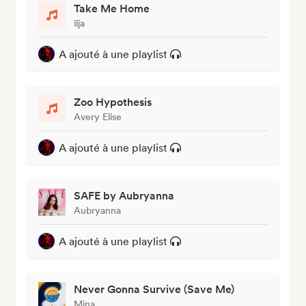
Take Me Home
ilja
A ajouté à une playlist
Zoo Hypothesis
Avery Elise
A ajouté à une playlist
SAFE by Aubryanna
Aubryanna
A ajouté à une playlist
Never Gonna Survive (Save Me)
Mina