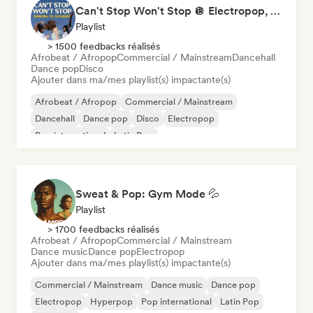
Can't Stop Won't Stop 🪩 Electropop, Dance-Pop & Nu Disco
Playlist
> 1500 feedbacks réalisés
Afrobeat / Afropop
Commercial / Mainstream
Dancehall
Dance pop
Disco
Ajouter dans ma/mes playlist(s) impactante(s)
Afrobeat / Afropop
Commercial / Mainstream
Dancehall
Dance pop
Disco
Electropop
Pop international
Latin Pop
Sweat & Pop: Gym Mode 💦
Playlist
> 1700 feedbacks réalisés
Afrobeat / Afropop
Commercial / Mainstream
Dance music
Dance pop
Electropop
Ajouter dans ma/mes playlist(s) impactante(s)
Commercial / Mainstream
Dance music
Dance pop
Electropop
Hyperpop
Pop international
Latin Pop