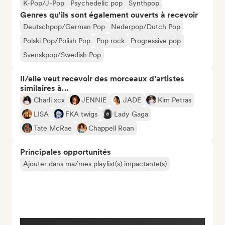
K-Pop/J-Pop
Psychedelic pop
Synthpop
Genres qu'ils sont également ouverts à recevoir
Deutschpop/German Pop
Nederpop/Dutch Pop
Polski Pop/Polish Pop
Pop rock
Progressive pop
Svenskpop/Swedish Pop
Il/elle veut recevoir des morceaux d’artistes
similaires à…
Charli xcx
JENNIE
JADE
Kim Petras
LISA
FKA twigs
Lady Gaga
Tate McRae
Chappell Roan
Principales opportunités
Ajouter dans ma/mes playlist(s) impactante(s)