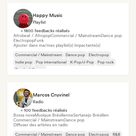
Happy Music
Playlist
> 1800 feedbacks réalisés
Afrobeat / Afropop
Commercial / Mainstream
Dance pop
Electropop
Funk
Ajouter dans ma/mes playlist(s) impactante(s)
Commercial / Mainstream
Dance pop
Electropop
Indie pop
Pop international
K-Pop/J-Pop
Pop rock
Psychedelic pop
Marcos Cruvinel
Radio
< 100 feedbacks réalisés
Bossa nova
Musique Brésilienne
Sertanejo Brésilien
Commercial / Mainstream
Dance pop
Diffuser des artistes en radio
Commercial / Mainstream
Dance pop
Electropop
R&B