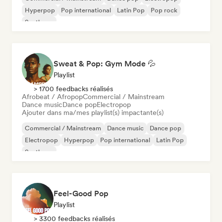
Hyperpop
Pop international
Latin Pop
Pop rock
Synthpop
Sweat & Pop: Gym Mode 💦
Playlist
> 1700 feedbacks réalisés
Afrobeat / Afropop
Commercial / Mainstream
Dance music
Dance pop
Electropop
Ajouter dans ma/mes playlist(s) impactante(s)
Commercial / Mainstream
Dance music
Dance pop
Electropop
Hyperpop
Pop international
Latin Pop
Synthpop
Feel-Good Pop
Playlist
> 3300 feedbacks réalisés