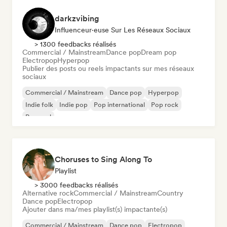
darkzvibing
Influenceur·euse Sur Les Réseaux Sociaux
> 1300 feedbacks réalisés
Commercial / Mainstream
Dance pop
Dream pop
Electropop
Hyperpop
Publier des posts ou reels impactants sur mes réseaux
sociaux
Commercial / Mainstream
Dance pop
Hyperpop
Indie folk
Indie pop
Pop international
Pop rock
Pop soul
Choruses to Sing Along To
Playlist
> 3000 feedbacks réalisés
Alternative rock
Commercial / Mainstream
Country
Dance pop
Electropop
Ajouter dans ma/mes playlist(s) impactante(s)
Commercial / Mainstream
Dance pop
Electropop