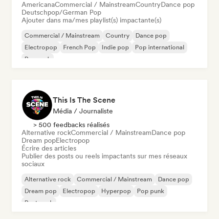
Americana
Commercial / Mainstream
Country
Dance pop
Deutschpop/German Pop
Ajouter dans ma/mes playlist(s) impactante(s)
Commercial / Mainstream
Country
Dance pop
Electropop
French Pop
Indie pop
Pop international
Pop rock
This Is The Scene
Média / Journaliste
> 500 feedbacks réalisés
Alternative rock
Commercial / Mainstream
Dance pop
Dream pop
Electropop
Écrire des articles
Publier des posts ou reels impactants sur mes réseaux
sociaux
Alternative rock
Commercial / Mainstream
Dance pop
Dream pop
Electropop
Hyperpop
Pop punk
Post punk