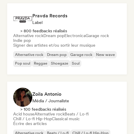
Pravda Records
Label
> 800 feedbacks réalisés
Alternative rock
Dream pop
Electronica
Garage rock
Indie pop
Signer des artistes et/ou sortir leur musique
Alternative rock
Dream pop
Garage rock
New wave
Pop soul
Reggae
Shoegaze
Soul
Zoila Antonio
Média / Journaliste
> 100 feedbacks réalisés
Acid house
Alternative rock
Beats / Lo-fi
Chill / Lo-fi Hip-Hop
Classical music
Écrire des articles
Alternative rock
Beats / Lo-fi
Chill / Lo-fi Hip-Hop