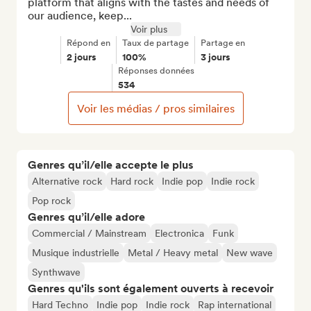
platform that aligns with the tastes and needs of 
our audience, keep...
Voir plus
Répond en
Taux de partage
Partage en
2 jours
100%
3 jours
Réponses données
534
Voir les médias / pros similaires
Genres qu’il/elle accepte le plus
Alternative rock
Hard rock
Indie pop
Indie rock
Pop rock
Genres qu’il/elle adore
Commercial / Mainstream
Electronica
Funk
Musique industrielle
Metal / Heavy metal
New wave
Synthwave
Genres qu'ils sont également ouverts à recevoir
Hard Techno
Indie pop
Indie rock
Rap international