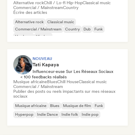
Alternative rock
Chill / Lo-fi Hip-Hop
Classical music
Commercial / Mainstream
Country
Écrire des articles
Alternative rock
Classical music
Commercial / Mainstream
Country
Dub
Funk
Hardcore
Hip-hop
NOUVEAU
Tati Kapaya
Influenceur·euse Sur Les Réseaux Sociaux
< 100 feedbacks réalisés
Musique africaine
Blues
Chill House
Classical music
Commercial / Mainstream
Publier des posts ou reels impactants sur mes réseaux
sociaux
Musique africaine
Blues
Musique de film
Funk
Hyperpop
Indie Dance
Indie folk
Indie pop