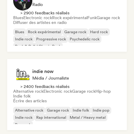
Radio
> 2900 feedbacks réalisés
Blues
Electronic rock
Rock expérimental
Funk
Garage rock
Diffuser des artistes en radio
Blues
Rock expérimental
Garage rock
Hard rock
Indie rock
Progressive rock
Psychedelic rock
Rock & Roll / Classic Rock
indie now
Média / Journaliste
> 2400 feedbacks réalisés
Alternative rock
Electronic rock
Garage rock
Hip-hop
Indie folk
Écrire des articles
Alternative rock
Garage rock
Indie folk
Indie pop
Indie rock
Rap international
Metal / Heavy metal
Pop rock