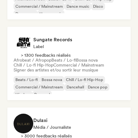
Commercial / Mainstream
Dance music
Disco
Dream pop
House music
Sungate Records
Label
> 1300 feedbacks réalisés
Afrobeat / Afropop
Beats / Lo-fi
Bossa nova
Chill / Lo-fi Hip-Hop
Commercial / Mainstream
Signer des artistes et/ou sortir leur musique
Beats / Lo-fi
Bossa nova
Chill / Lo-fi Hip-Hop
Commercial / Mainstream
Dancehall
Dance pop
Hip-hop
Pop soul
Dulaxi
Média / Journaliste
> 3000 feedbacks réalisés