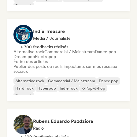
Pop punk
Indie Treasure
Média / Journaliste
> 700 feedbacks réalisés
Alternative rock
Commercial / Mainstream
Dance pop
Dream pop
Electropop
Écrire des articles
Publier des posts ou reels impactants sur mes réseaux
sociaux
Alternative rock
Commercial / Mainstream
Dance pop
Hard rock
Hyperpop
Indie rock
K-Pop/J-Pop
Pop punk
Rubens Eduardo Pazdziora
Radio
> 400 feedbacks réalisés