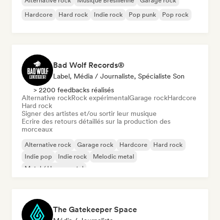
Alternative rock
Musique Brésilienne
Garage rock
Hardcore
Hard rock
Indie rock
Pop punk
Pop rock
Bad Wolf Records®
Label, Média / Journaliste, Spécialiste Son
> 2200 feedbacks réalisés
Alternative rock
Rock expérimental
Garage rock
Hardcore
Hard rock
Signer des artistes et/ou sortir leur musique
Ecrire des retours détaillés sur la production des
morceaux
Alternative rock
Garage rock
Hardcore
Hard rock
Indie pop
Indie rock
Melodic metal
Metal / Heavy metal
The Gatekeeper Space