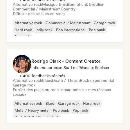
Alternative rock
Musique Brésilienne
Funk Brésilien
Commercial / Mainstream
Country
Diffuser des artistes en radio
Alternative rock
Commercial / Mainstream
Garage rock
Hard rock
Indie rock
Pop international
Pop punk
Pop rock
Rodrigo Clark - Content Creator
Influenceur·euse Sur Les Réseaux Sociaux
> 400 feedbacks réalisés
Alternative rock
Blues
Death / Thrash
Rock expérimental
Garage rock
Publier des posts ou reels impactants sur mes réseaux
sociaux
Alternative rock
Blues
Garage rock
Hard rock
Metal / Heavy metal
Pop punk
Pop rock
Rock & Roll / Classic Rock