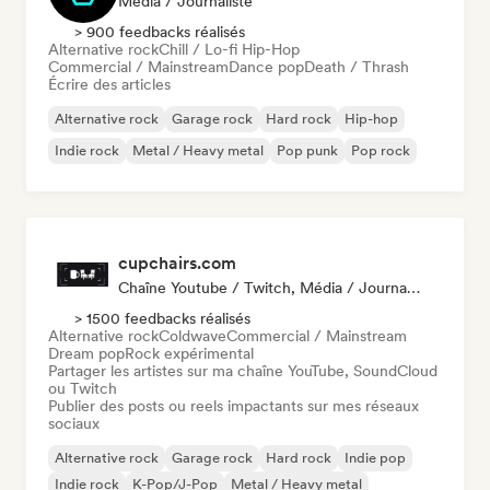
Média / Journaliste
> 900 feedbacks réalisés
Alternative rock
Chill / Lo-fi Hip-Hop
Commercial / Mainstream
Dance pop
Death / Thrash
Écrire des articles
Alternative rock
Garage rock
Hard rock
Hip-hop
Indie rock
Metal / Heavy metal
Pop punk
Pop rock
cupchairs.com
Chaîne Youtube / Twitch, Média / Journaliste
> 1500 feedbacks réalisés
Alternative rock
Coldwave
Commercial / Mainstream
Dream pop
Rock expérimental
Partager les artistes sur ma chaîne YouTube, SoundCloud
ou Twitch
Publier des posts ou reels impactants sur mes réseaux
sociaux
Alternative rock
Garage rock
Hard rock
Indie pop
Indie rock
K-Pop/J-Pop
Metal / Heavy metal