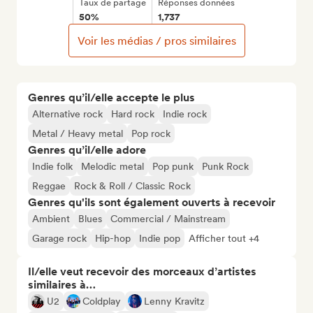
Taux de partage
Réponses données
50%
1,737
Voir les médias / pros similaires
Genres qu’il/elle accepte le plus
Alternative rock
Hard rock
Indie rock
Metal / Heavy metal
Pop rock
Genres qu’il/elle adore
Indie folk
Melodic metal
Pop punk
Punk Rock
Reggae
Rock & Roll / Classic Rock
Genres qu'ils sont également ouverts à recevoir
Ambient
Blues
Commercial / Mainstream
Garage rock
Hip-hop
Indie pop
Afficher tout +4
Il/elle veut recevoir des morceaux d’artistes
similaires à…
U2
Coldplay
Lenny Kravitz