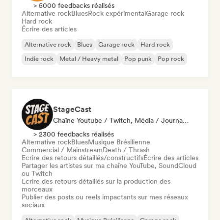
> 5000 feedbacks réalisés
Alternative rock
Blues
Rock expérimental
Garage rock
Hard rock
Écrire des articles
Alternative rock
Blues
Garage rock
Hard rock
Indie rock
Metal / Heavy metal
Pop punk
Pop rock
StageCast
Chaîne Youtube / Twitch, Média / Journaliste, Mentor, Influenceur·euse Sur Les Réseaux Sociaux, Spécialiste Son
> 2300 feedbacks réalisés
Alternative rock
Blues
Musique Brésilienne
Commercial / Mainstream
Death / Thrash
Ecrire des retours détaillés/constructifs
Écrire des articles
Partager les artistes sur ma chaîne YouTube, SoundCloud
ou Twitch
Ecrire des retours détaillés sur la production des
morceaux
Publier des posts ou reels impactants sur mes réseaux
sociaux