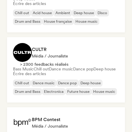
Écrire des articles
Chill out
Acid house
Ambient
Deep house
Disco
Drum and Bass
House française
House music
CULTR
Média / Journaliste
> 2300 feedbacks réalisés
Bass Music
Chill out
Dance music
Dance pop
Deep house
Écrire des articles
Chill out
Dance music
Dance pop
Deep house
Drum and Bass
Electronica
Future house
House music
BPM Contest
Média / Journaliste