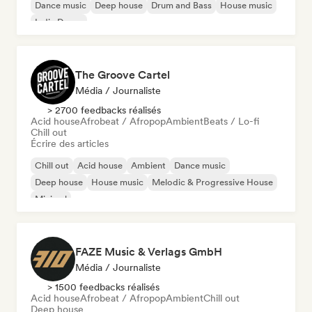
Dance music
Deep house
Drum and Bass
House music
Indie Dance
The Groove Cartel
Média / Journaliste
> 2700 feedbacks réalisés
Acid house
Afrobeat / Afropop
Ambient
Beats / Lo-fi
Chill out
Écrire des articles
Chill out
Acid house
Ambient
Dance music
Deep house
House music
Melodic & Progressive House
Minimal
FAZE Music & Verlags GmbH
Média / Journaliste
> 1500 feedbacks réalisés
Acid house
Afrobeat / Afropop
Ambient
Chill out
Deep house