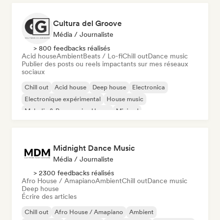
Cultura del Groove
Média / Journaliste
> 800 feedbacks réalisés
Acid house
Ambient
Beats / Lo-fi
Chill out
Dance music
Publier des posts ou reels impactants sur mes réseaux
sociaux
Chill out
Acid house
Deep house
Electronica
Electronique expérimental
House music
Melodic & Progressive House
Minimal
Midnight Dance Music
Média / Journaliste
> 2300 feedbacks réalisés
Afro House / Amapiano
Ambient
Chill out
Dance music
Deep house
Écrire des articles
Chill out
Afro House / Amapiano
Ambient