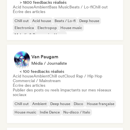
> 1800 feedbacks réalisés
Acid house
Ambient
Bass Music
Beats / Lo-fi
Chill out
Écrire des articles
Chill out
Acid house
Beats / Lo-fi
Deep house
Electronica
Electropop
House music
Melodic & Progressive House
Van Paugam
Média / Journaliste
< 100 feedbacks réalisés
Acid house
Ambient
Chill out
Cloud Rap / Hip Hop
Commercial / Mainstream
Écrire des articles
Publier des posts ou reels impactants sur mes réseaux
sociaux
Chill out
Ambient
Deep house
Disco
House française
House music
Indie Dance
Nu-disco / Italo