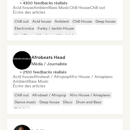
> 4300 feedbacks réalisés
Acid house
Ambient
Bass Music
Chill House
Chill out
Écrire des articles
Chill out
Acid house
Ambient
Chill House
Deep house
Electronica
Funky / Jackin House
Hard Dance / Hardcore / Hardstyle
Afrobeats Head
Média / Journaliste
> 2100 feedbacks réalisés
Acid house
Afrobeat / Afropop
Afro House / Amapiano
Ambient
Bass Music
Écrire des articles
Chill out
Afrobeat / Afropop
Afro House / Amapiano
Dance music
Deep house
Disco
Drum and Bass
Dubstep