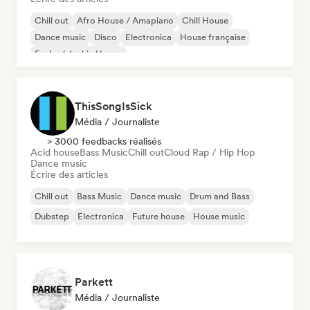
Chill out
Afro House / Amapiano
Chill House
Dance music
Disco
Electronica
House française
Funky / Jackin House
ThisSongIsSick
Média / Journaliste
> 3000 feedbacks réalisés
Acid house
Bass Music
Chill out
Cloud Rap / Hip Hop
Dance music
Écrire des articles
Chill out
Bass Music
Dance music
Drum and Bass
Dubstep
Electronica
Future house
House music
Parkett
Média / Journaliste