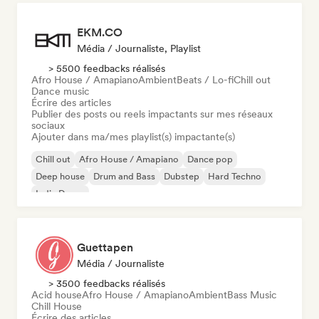
EKM.CO
Média / Journaliste, Playlist
> 5500 feedbacks réalisés
Afro House / Amapiano
Ambient
Beats / Lo-fi
Chill out
Dance music
Écrire des articles
Publier des posts ou reels impactants sur mes réseaux
sociaux
Ajouter dans ma/mes playlist(s) impactante(s)
Chill out
Afro House / Amapiano
Dance pop
Deep house
Drum and Bass
Dubstep
Hard Techno
Indie Dance
Guettapen
Média / Journaliste
> 3500 feedbacks réalisés
Acid house
Afro House / Amapiano
Ambient
Bass Music
Chill House
Écrire des articles