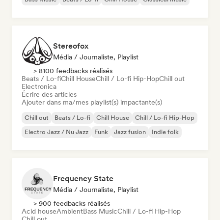
Stereofox
Média / Journaliste, Playlist
> 8100 feedbacks réalisés
Beats / Lo-fi
Chill House
Chill / Lo-fi Hip-Hop
Chill out
Electronica
Écrire des articles
Ajouter dans ma/mes playlist(s) impactante(s)
Chill out
Beats / Lo-fi
Chill House
Chill / Lo-fi Hip-Hop
Electro Jazz / Nu Jazz
Funk
Jazz fusion
Indie folk
Frequency State
Média / Journaliste, Playlist
> 900 feedbacks réalisés
Acid house
Ambient
Bass Music
Chill / Lo-fi Hip-Hop
Chill out