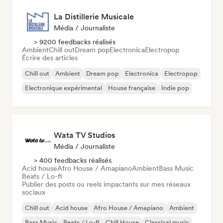
La Distillerie Musicale
Média / Journaliste
> 9200 feedbacks réalisés
Ambient
Chill out
Dream pop
Electronica
Electropop
Écrire des articles
Chill out
Ambient
Dream pop
Electronica
Electropop
Electronique expérimental
House française
Indie pop
Wata TV Studios
Média / Journaliste
> 400 feedbacks réalisés
Acid house
Afro House / Amapiano
Ambient
Bass Music
Beats / Lo-fi
Publier des posts ou reels impactants sur mes réseaux
sociaux
Chill out
Acid house
Afro House / Amapiano
Ambient
Bass Music
Beats / Lo-fi
Chill House
Classical music