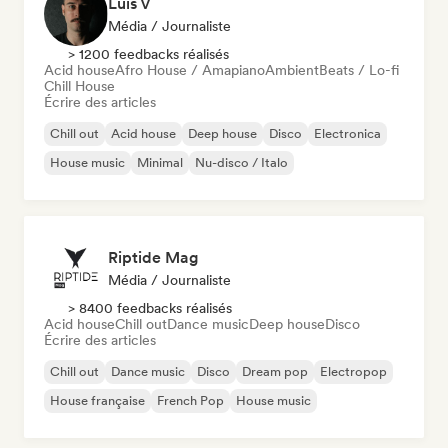
Luis V
Média / Journaliste
> 1200 feedbacks réalisés
Acid house
Afro House / Amapiano
Ambient
Beats / Lo-fi
Chill House
Écrire des articles
Chill out
Acid house
Deep house
Disco
Electronica
House music
Minimal
Nu-disco / Italo
Riptide Mag
Média / Journaliste
> 8400 feedbacks réalisés
Acid house
Chill out
Dance music
Deep house
Disco
Écrire des articles
Chill out
Dance music
Disco
Dream pop
Electropop
House française
French Pop
House music