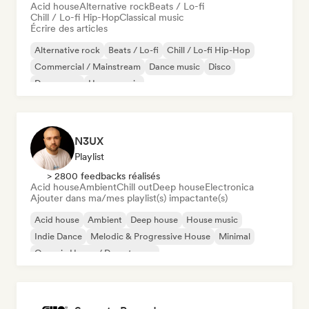
Acid house
Alternative rock
Beats / Lo-fi
Chill / Lo-fi Hip-Hop
Classical music
Écrire des articles
Alternative rock
Beats / Lo-fi
Chill / Lo-fi Hip-Hop
Commercial / Mainstream
Dance music
Disco
Dream pop
House music
N3UX
Playlist
> 2800 feedbacks réalisés
Acid house
Ambient
Chill out
Deep house
Electronica
Ajouter dans ma/mes playlist(s) impactante(s)
Acid house
Ambient
Deep house
House music
Indie Dance
Melodic & Progressive House
Minimal
Organic House / Downtempo