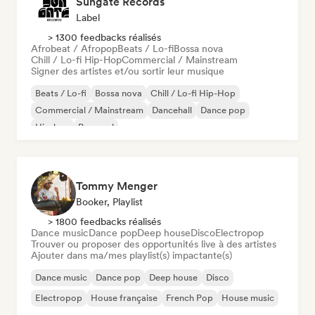
Sungate Records
Label
> 1300 feedbacks réalisés
Afrobeat / Afropop
Beats / Lo-fi
Bossa nova
Chill / Lo-fi Hip-Hop
Commercial / Mainstream
Signer des artistes et/ou sortir leur musique
Beats / Lo-fi
Bossa nova
Chill / Lo-fi Hip-Hop
Commercial / Mainstream
Dancehall
Dance pop
Hip-hop
Pop soul
Tommy Menger
Booker, Playlist
> 1800 feedbacks réalisés
Dance music
Dance pop
Deep house
Disco
Electropop
Trouver ou proposer des opportunités live à des artistes
Ajouter dans ma/mes playlist(s) impactante(s)
Dance music
Dance pop
Deep house
Disco
Electropop
House française
French Pop
House music