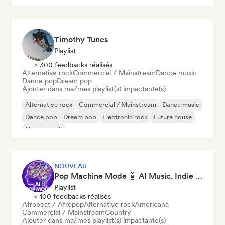
Timothy Tunes
Playlist
> 300 feedbacks réalisés
Alternative rock
Commercial / Mainstream
Dance music
Dance pop
Dream pop
Ajouter dans ma/mes playlist(s) impactante(s)
Alternative rock
Commercial / Mainstream
Dance music
Dance pop
Dream pop
Electronic rock
Future house
Garage rock
NOUVEAU
Pop Machine Mode 🤖 AI Music, Indie Pop & Dream Pop
Playlist
< 100 feedbacks réalisés
Afrobeat / Afropop
Alternative rock
Americana
Commercial / Mainstream
Country
Ajouter dans ma/mes playlist(s) impactante(s)