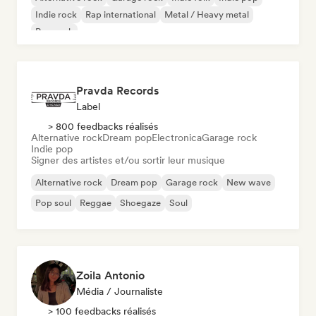
Indie rock
Rap international
Metal / Heavy metal
Pop rock
Pravda Records
Label
> 800 feedbacks réalisés
Alternative rock
Dream pop
Electronica
Garage rock
Indie pop
Signer des artistes et/ou sortir leur musique
Alternative rock
Dream pop
Garage rock
New wave
Pop soul
Reggae
Shoegaze
Soul
Zoila Antonio
Média / Journaliste
> 100 feedbacks réalisés