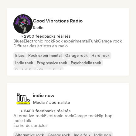
Good Vibrations Radio
Radio
> 2900 feedbacks réalisés
Blues
Electronic rock
Rock expérimental
Funk
Garage rock
Diffuser des artistes en radio
Blues
Rock expérimental
Garage rock
Hard rock
Indie rock
Progressive rock
Psychedelic rock
Rock & Roll / Classic Rock
indie now
Média / Journaliste
> 2400 feedbacks réalisés
Alternative rock
Electronic rock
Garage rock
Hip-hop
Indie folk
Écrire des articles
Alternative rock
Garage rock
Indie folk
Indie pop