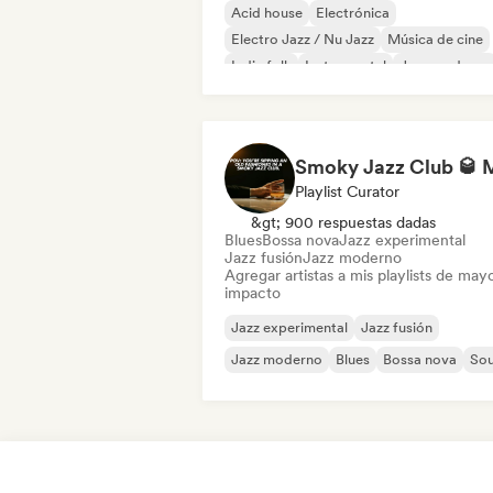
Acid house
Electrónica
Electro Jazz / Nu Jazz
Música de cine
Indie folk
Instrumental
Jazz moderno
R&B
Playlist Curator
&gt; 900 respuestas dadas
Blues
Bossa nova
Jazz experimental
Jazz fusión
Jazz moderno
Agregar artistas a mis playlists de may
impacto
Jazz experimental
Jazz fusión
Jazz moderno
Blues
Bossa nova
Sou