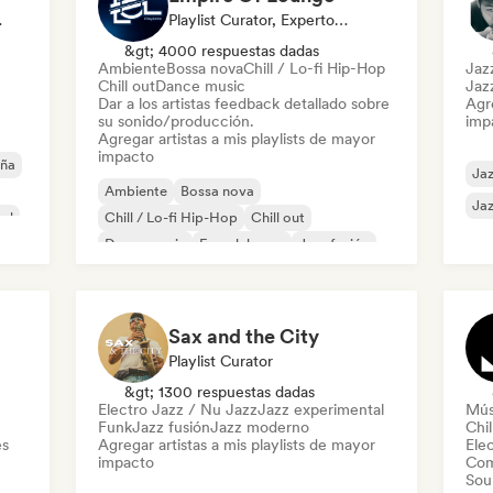
odista
Playlist Curator, Experto En Sonido
&gt; 4000 respuestas dadas
Ambiente
Bossa nova
Chill / Lo-fi Hip-Hop
Jaz
Chill out
Dance music
Jaz
Dar a los artistas feedback detallado sobre
Agre
su sonido/producción.
imp
Agregar artistas a mis playlists de mayor
impacto
eña
Jaz
Ambiente
Bossa nova
Jaz
al
Chill / Lo-fi Hip-Hop
Chill out
Dance music
French house
Jazz fusión
House music
Sax and the City
Playlist Curator
&gt; 1300 respuestas dadas
Electro Jazz / Nu Jazz
Jazz experimental
Mús
Funk
Jazz fusión
Jazz moderno
Chil
es
Agregar artistas a mis playlists de mayor
Ele
impacto
Com
Sou