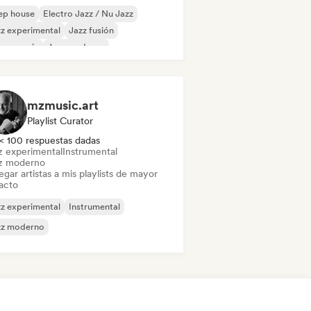
ep house
Electro Jazz / Nu Jazz
z experimental
Jazz fusión
use music
Jazz moderno
ica africana
Beats / Lo-fi
mzmusic.art
Playlist Curator
< 100 respuestas dadas
z experimental
Instrumental
z moderno
gar artistas a mis playlists de mayor
acto
z experimental
Instrumental
zz moderno