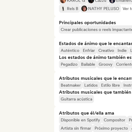
KAROL G
Cazzu
Emaner
Rels B
NATHY PELUSO
Ver 
Principales oportunidades
Crear publicaciones o reels impactante
Estados de ánimo que le encanta
Auténtico
Enfriar
Creativo
Indie
L
Los estados de ánimo también est
Pegadizo
Bailable
Groovy
Corrient
Atributos musicales que le encan
Beatmaker
Latidos
Estilo libre
Inst
Atributos musicales que también e
Guitarra acústica
Atributos que él/ella ama
Disponible en Spotify
Compositor
P
Artista sin firmar
Próximo proyecto