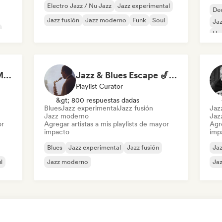
Electro Jazz / Nu Jazz
Jazz experimental
De
Jazz fusión
Jazz moderno
Funk
Soul
Jaz
Ho
Mús
Smoky Jazz Club 🥃 Modern Jazz & Jazz Fusion to Sip an Old Fashioned to
Jazz & Blues Escape 🎷 Vocal Jazz, Soul Blues & Classic Standards
Playlist Curator
&gt; 800 respuestas dadas
Blues
Jazz experimental
Jazz fusión
Jaz
Jazz moderno
Jaz
or
Agregar artistas a mis playlists de mayor
Agre
impacto
imp
Blues
Jazz experimental
Jazz fusión
Jaz
l
Jazz moderno
Ja