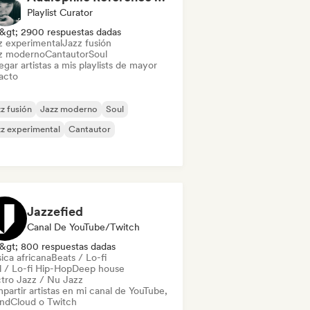
Playlist Curator
&gt; 2900 respuestas dadas
z experimental
Jazz fusión
z moderno
Cantautor
Soul
gar artistas a mis playlists de mayor
acto
z fusión
Jazz moderno
Soul
z experimental
Cantautor
Jazzefied
Canal De YouTube/Twitch
&gt; 800 respuestas dadas
ica africana
Beats / Lo-fi
l / Lo-fi Hip-Hop
Deep house
ctro Jazz / Nu Jazz
partir artistas en mi canal de YouTube,
ndCloud o Twitch