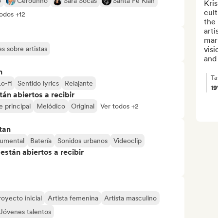
o
Cerounno
Sara Socas
Santa Fe Klan
Kris
cult
todos +12
the 
arti
mar
s sobre artistas
visi
and 
n
Ta
o-fi
Sentido lyrics
Relajante
1
án abiertos a recibir
e principal
Melódico
Original
Ver todos +2
tan
rumental
Batería
Sonidos urbanos
Videoclip
stán abiertos a recibir
royecto inicial
Artista femenina
Artista masculino
Jóvenes talentos