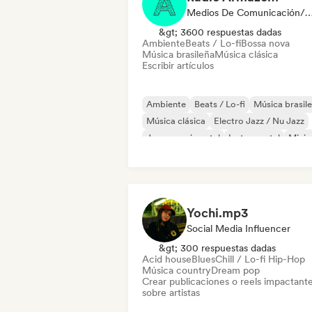
Medios De Comunicación/Peri
&gt; 3600 respuestas dadas
Ambiente
Beats / Lo-fi
Bossa nova
Música brasileña
Música clásica
Escribir artículos
Ambiente
Beats / Lo-fi
Música brasil
Música clásica
Electro Jazz / Nu Jazz
Jazz experimental
Instrumental
Minim
Yochi.mp3
Social Media Influencer
&gt; 300 respuestas dadas
Acid house
Blues
Chill / Lo-fi Hip-Hop
Música country
Dream pop
Crear publicaciones o reels impactant
sobre artistas