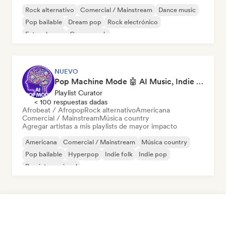
Rock alternativo
Comercial / Mainstream
Dance music
Pop bailable
Dream pop
Rock electrónico
Future house
Garage rock
NUEVO
Pop Machine Mode 🤖 AI Music, Indie Pop & Dream Pop
Playlist Curator
< 100 respuestas dadas
Afrobeat / Afropop
Rock alternativo
Americana
Comercial / Mainstream
Música country
Agregar artistas a mis playlists de mayor impacto
Americana
Comercial / Mainstream
Música country
Pop bailable
Hyperpop
Indie folk
Indie pop
Pop internacional