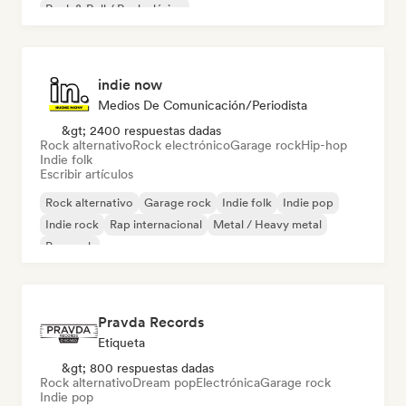
Rock & Roll / Rock clásico
indie now
Medios De Comunicación/Periodista
&gt; 2400 respuestas dadas
Rock alternativo
Rock electrónico
Garage rock
Hip-hop
Indie folk
Escribir artículos
Rock alternativo
Garage rock
Indie folk
Indie pop
Indie rock
Rap internacional
Metal / Heavy metal
Pop rock
Pravda Records
Etiqueta
&gt; 800 respuestas dadas
Rock alternativo
Dream pop
Electrónica
Garage rock
Indie pop