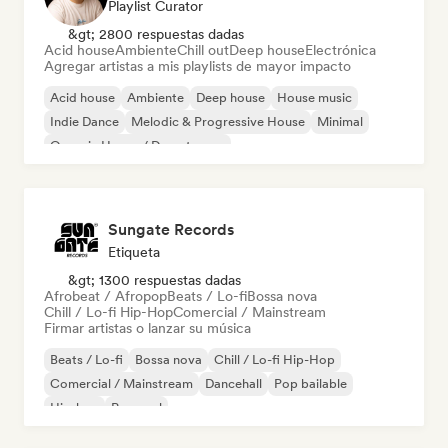
Playlist Curator
&gt; 2800 respuestas dadas
Acid house
Ambiente
Chill out
Deep house
Electrónica
Agregar artistas a mis playlists de mayor impacto
Acid house
Ambiente
Deep house
House music
Indie Dance
Melodic & Progressive House
Minimal
Organic House / Downtempo
Sungate Records
Etiqueta
&gt; 1300 respuestas dadas
Afrobeat / Afropop
Beats / Lo-fi
Bossa nova
Chill / Lo-fi Hip-Hop
Comercial / Mainstream
Firmar artistas o lanzar su música
Beats / Lo-fi
Bossa nova
Chill / Lo-fi Hip-Hop
Comercial / Mainstream
Dancehall
Pop bailable
Hip-hop
Pop soul