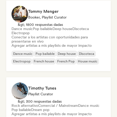
Tommy Menger
Booker, Playlist Curator
&gt; 1800 respuestas dadas
Dance music
Pop bailable
Deep house
Discoteca
Electropop
Conectar a los artistas con oportunidades para
presentarse en vivo
Agregar artistas a mis playlists de mayor impacto
Dance music
Pop bailable
Deep house
Discoteca
Electropop
French house
French Pop
House music
Timothy Tunes
Playlist Curator
&gt; 300 respuestas dadas
Rock alternativo
Comercial / Mainstream
Dance music
Pop bailable
Dream pop
Agregar artistas a mis playlists de mayor impacto