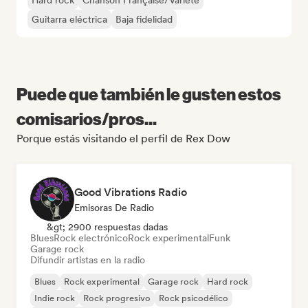
Hard rock
Chanson Française/Variété
Guitarra eléctrica
Baja fidelidad
Puede que también le gusten estos
comisarios/pros...
Porque estás visitando el perfil de Rex Dow
Good Vibrations Radio
Emisoras De Radio
&gt; 2900 respuestas dadas
Blues
Rock electrónico
Rock experimental
Funk
Garage rock
Difundir artistas en la radio
Blues
Rock experimental
Garage rock
Hard rock
Indie rock
Rock progresivo
Rock psicodélico