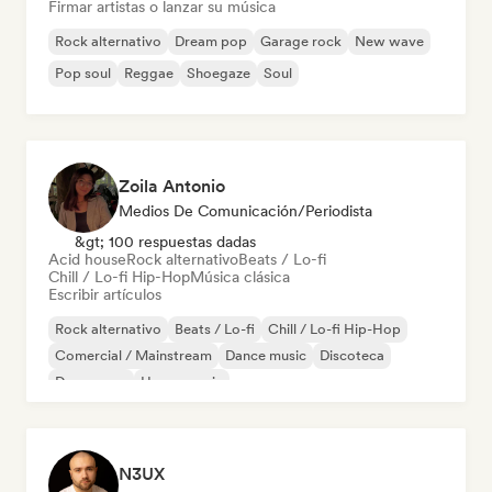
Firmar artistas o lanzar su música
Rock alternativo
Dream pop
Garage rock
New wave
Pop soul
Reggae
Shoegaze
Soul
Zoila Antonio
Medios De Comunicación/Periodista
&gt; 100 respuestas dadas
Acid house
Rock alternativo
Beats / Lo-fi
Chill / Lo-fi Hip-Hop
Música clásica
Escribir artículos
Rock alternativo
Beats / Lo-fi
Chill / Lo-fi Hip-Hop
Comercial / Mainstream
Dance music
Discoteca
Dream pop
House music
N3UX