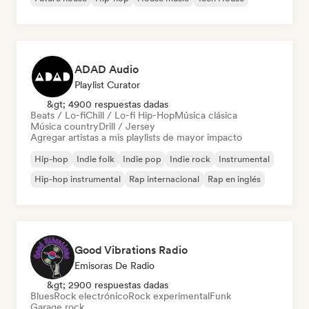
ADAD Audio
Playlist Curator
&gt; 4900 respuestas dadas
Beats / Lo-fi
Chill / Lo-fi Hip-Hop
Música clásica
Música country
Drill / Jersey
Agregar artistas a mis playlists de mayor impacto
Hip-hop
Indie folk
Indie pop
Indie rock
Instrumental
Hip-hop instrumental
Rap internacional
Rap en inglés
Good Vibrations Radio
Emisoras De Radio
&gt; 2900 respuestas dadas
Blues
Rock electrónico
Rock experimental
Funk
Garage rock