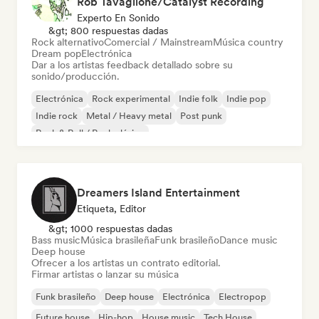
Rob Tavaglione/Catalyst Recording
Experto En Sonido
&gt; 800 respuestas dadas
Rock alternativo
Comercial / Mainstream
Música country
Dream pop
Electrónica
Dar a los artistas feedback detallado sobre su
sonido/producción.
Electrónica
Rock experimental
Indie folk
Indie pop
Indie rock
Metal / Heavy metal
Post punk
Rock & Roll / Rock clásico
Dreamers Island Entertainment
Etiqueta, Editor
&gt; 1000 respuestas dadas
Bass music
Música brasileña
Funk brasileño
Dance music
Deep house
Ofrecer a los artistas un contrato editorial.
Firmar artistas o lanzar su música
Funk brasileño
Deep house
Electrónica
Electropop
Future house
Hip-hop
House music
Tech House