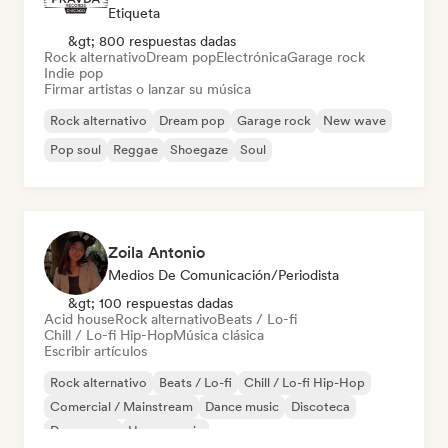
Etiqueta
&gt; 800 respuestas dadas
Rock alternativo
Dream pop
Electrónica
Garage rock
Indie pop
Firmar artistas o lanzar su música
Rock alternativo
Dream pop
Garage rock
New wave
Pop soul
Reggae
Shoegaze
Soul
Zoila Antonio
Medios De Comunicación/Periodista
&gt; 100 respuestas dadas
Acid house
Rock alternativo
Beats / Lo-fi
Chill / Lo-fi Hip-Hop
Música clásica
Escribir artículos
Rock alternativo
Beats / Lo-fi
Chill / Lo-fi Hip-Hop
Comercial / Mainstream
Dance music
Discoteca
Dream pop
House music