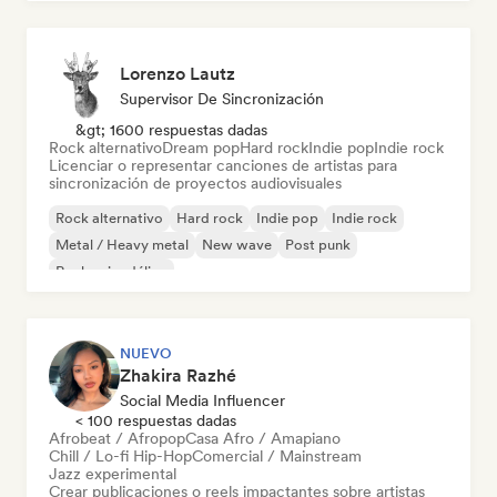
Lorenzo Lautz
Supervisor De Sincronización
&gt; 1600 respuestas dadas
Rock alternativo
Dream pop
Hard rock
Indie pop
Indie rock
Licenciar o representar canciones de artistas para
sincronización de proyectos audiovisuales
Rock alternativo
Hard rock
Indie pop
Indie rock
Metal / Heavy metal
New wave
Post punk
Rock psicodélico
NUEVO
Zhakira Razhé
Social Media Influencer
< 100 respuestas dadas
Afrobeat / Afropop
Casa Afro / Amapiano
Chill / Lo-fi Hip-Hop
Comercial / Mainstream
Jazz experimental
Crear publicaciones o reels impactantes sobre artistas