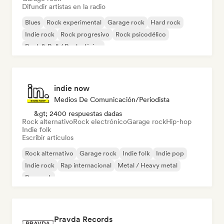
Difundir artistas en la radio
Blues
Rock experimental
Garage rock
Hard rock
Indie rock
Rock progresivo
Rock psicodélico
Rock & Roll / Rock clásico
indie now
Medios De Comunicación/Periodista
&gt; 2400 respuestas dadas
Rock alternativo
Rock electrónico
Garage rock
Hip-hop
Indie folk
Escribir artículos
Rock alternativo
Garage rock
Indie folk
Indie pop
Indie rock
Rap internacional
Metal / Heavy metal
Pop rock
Pravda Records