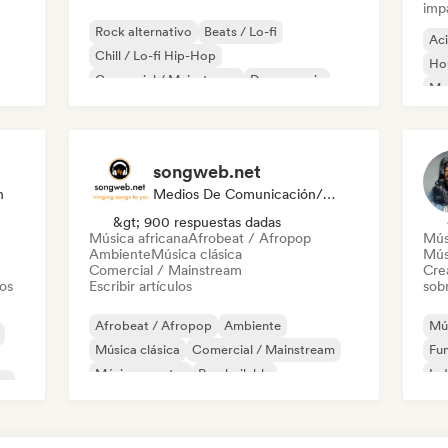
imp
Rock alternativo
Beats / Lo-fi
Ac
Chill / Lo-fi Hip-Hop
Ho
Comercial / Mainstream
Dance music
Mel
Discoteca
Dream pop
House music
Or
songweb.net
n
Medios De Comunicación/Periodista
&gt; 900 respuestas dadas
Música africana
Afrobeat / Afropop
Mús
Ambiente
Música clásica
Mús
Comercial / Mainstream
Cre
tos
Escribir artículos
sobr
Afrobeat / Afropop
Ambiente
Mús
Música clásica
Comercial / Mainstream
Fu
Música country
Pop bailable
Ind
co
Drill / Jersey
Hip-hop