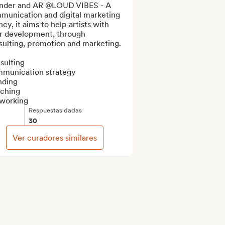
nder and AR @LOUD VIBES - A 
munication and digital marketing 
cy, it aims to help artists with 
ir development, through 
ulting, promotion and marketing.

ulting 

munication strategy

ding

ching

working
Respuestas dadas
30
Ver curadores similares