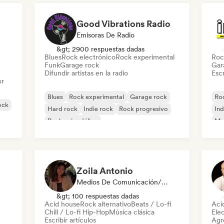
Good Vibrations Radio
Emisoras De Radio
&gt; 2900 respuestas dadas
Blues
Rock electrónico
Rock experimental
Roc
Funk
Garage rock
Gar
Difundir artistas en la radio
Escr
or
Blues
Rock experimental
Garage rock
Roc
ock
Hard rock
Indie rock
Rock progresivo
Ind
Rock psicodélico
Met
Rock & Roll / Rock clásico
Zoila Antonio
Medios De Comunicación/Periodista
&gt; 100 respuestas dadas
Acid house
Rock alternativo
Beats / Lo-fi
Aci
Chill / Lo-fi Hip-Hop
Música clásica
Ele
Escribir artículos
Agre