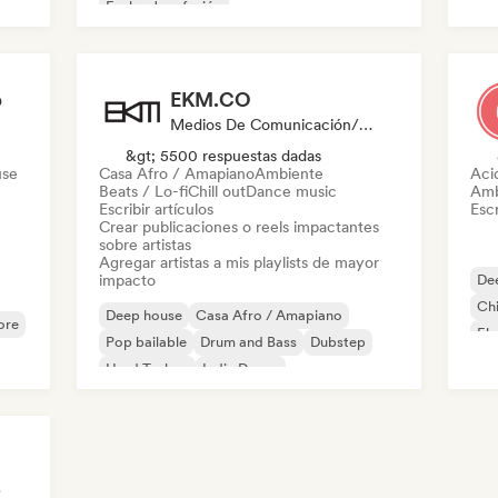
Funk
Jazz fusión
Hip
p
EKM.CO
Medios De Comunicación/Periodista, Playlist Curator
&gt; 5500 respuestas dadas
use
Casa Afro / Amapiano
Ambiente
Aci
Beats / Lo-fi
Chill out
Dance music
Amb
Escribir artículos
Escr
Crear publicaciones o reels impactantes
sobre artistas
Agregar artistas a mis playlists de mayor
impacto
De
Chi
Deep house
Casa Afro / Amapiano
ore
Ele
Pop bailable
Drum and Bass
Dubstep
Fun
Hard Techno
Indie Dance
Melodic & Progressive House
nido