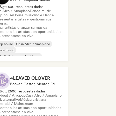
&gt; 400 respuestas dadas
a Afro / Amapiano
Dance music
p house
House music
Indie Dance
esentar artistas y gestionar sus
eras.
ar artistas o lanzar su música
ectar a los artistas con oportunidades
a presentarse en vivo
ep house
Casa Afro / Amapiano
nce music
odic & Progressive House
lodic Techno
House music
ie Dance
4LEAVED CLOVER
Booker, Gestor, Mentor, Editor
&gt; 2600 respuestas dadas
obeat / Afropop
Casa Afro / Amapiano
k alternativo
Música cristiana
ercial / Mainstream
ectar a los artistas con oportunidades
a presentarse en vivo