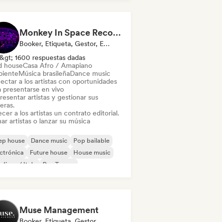
ch House
Monkey In Space Records
Booker, Etiqueta, Gestor, Editor
&gt; 1600 respuestas dadas
d house
Casa Afro / Amapiano
iente
Música brasileña
Dance music
ectar a los artistas con oportunidades
a presentarse en vivo
esentar artistas y gestionar sus
eras.
cer a los artistas un contrato editorial.
ar artistas o lanzar su música
ep house
Dance music
Pop bailable
ctrónica
Future house
House music
disco / Italo
Psy-Trance
Muse Management
Booker, Etiqueta, Gestor