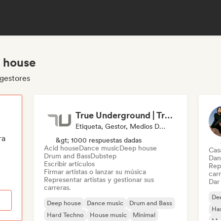
p house
 gestores
True Underground | True Techno Podcast | ONE
Etiqueta, Gestor, Medios De Comunicación/Periodista
ra
&gt; 1000 respuestas dadas
Acid house
Dance music
Deep house
Cas
Drum and Bass
Dubstep
Dan
Escribir artículos
Repr
Firmar artistas o lanzar su música
carr
Representar artistas y gestionar sus
Dar 
carreras.
De
Deep house
Dance music
Drum and Bass
Ha
Hard Techno
House music
Minimal
Mel