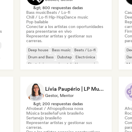
&gt; 800 respuestas dadas
Bass music
Beats / Lo-fi
Cas
Chill / Lo-fi Hip-Hop
Dance music
Dee
Pop bailable
Repr
Conectar a los artistas con oportunidades
carr
s
para presentarse en vivo
Firm
Representar artistas y gestionar sus
Con
carreras.
par
Deep house
Bass music
Beats / Lo-fi
De
Drum and Bass
Dubstep
Electrónica
Da
Electrónica experimental
House music
Mel
Me
Ind
Lívia Paupério | LP Music
Gestor, Mentor
&gt; 200 respuestas dadas
Afrobeat / Afropop
Bossa nova
Afr
Música brasileña
Funk brasileño
Roc
Sertanejo brasileño
Com
Representar artistas y gestionar sus
Con
carreras.
par