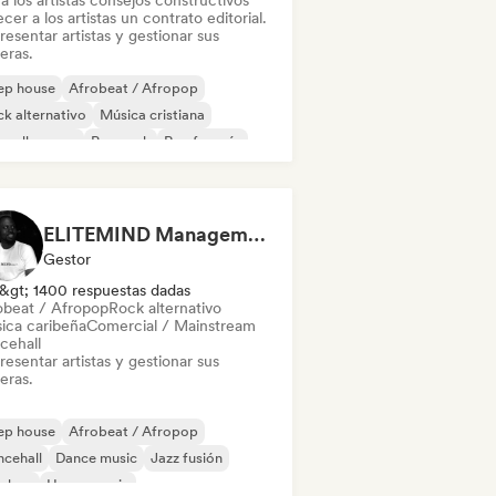
a los artistas consejos constructivos
cer a los artistas un contrato editorial.
esentar artistas y gestionar sus
eras.
ep house
Afrobeat / Afropop
k alternativo
Música cristiana
velle scene
Pop rock
Rap francés
ntautor
ELITEMIND Management
Gestor
&gt; 1400 respuestas dadas
obeat / Afropop
Rock alternativo
ica caribeña
Comercial / Mainstream
cehall
esentar artistas y gestionar sus
eras.
ep house
Afrobeat / Afropop
cehall
Dance music
Jazz fusión
p-hop
House music