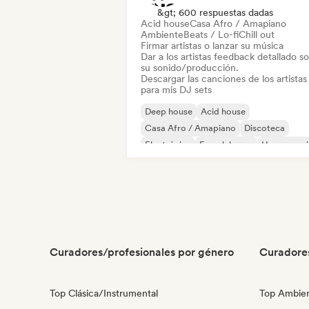
&gt; 600 respuestas dadas
Acid house
Casa Afro / Amapiano
Ambiente
Beats / Lo-fi
Chill out
Firmar artistas o lanzar su música
Dar a los artistas feedback detallado s
su sonido/producción.
Descargar las canciones de los artistas
para mis DJ sets
Deep house
Acid house
Casa Afro / Amapiano
Discoteca
Electrónica
French house
House musi
Indie Dance
Curadores/profesionales por género
Curadore
Top Clásica/Instrumental
Top Ambie