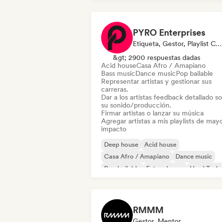
PYRO Enterprises
Etiqueta, Gestor, Playlist Curator, Experto En Sonido
&gt; 2900 respuestas dadas
Acid house
Casa Afro / Amapiano
Bass music
Dance music
Pop bailable
Representar artistas y gestionar sus
carreras.
Dar a los artistas feedback detallado s
su sonido/producción.
Firmar artistas o lanzar su música
Agregar artistas a mis playlists de may
impacto
Deep house
Acid house
Casa Afro / Amapiano
Dance music
Pop bailable
Future house
Hard Tech
Melodic & Progressive House
RMMM
Gestor, Mentor