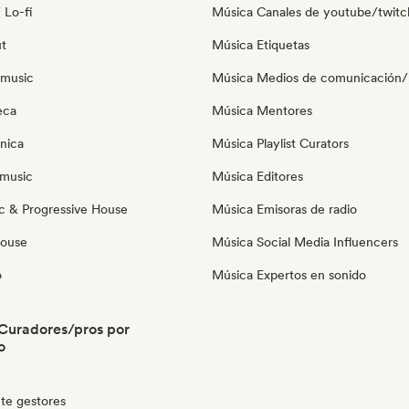
 Lo-fi
Música Canales de youtube/twitc
ut
Música Etiquetas
 music
Música Medios de comunicación/P
eca
Música Mentores
nica
Música Playlist Curators
music
Música Editores
c & Progressive House
Música Emisoras de radio
House
Música Social Media Influencers
o
Música Expertos en sonido
Curadores/pros por
o
te gestores