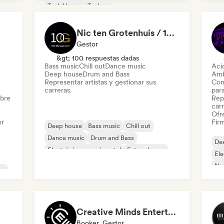
Tech House
Techno
Te
Nic ten Grotenhuis / 10 G Management
Gestor
&gt; 100 respuestas dadas
Bass music
Chill out
Dance music
Aci
Deep house
Drum and Bass
Amb
Representar artistas y gestionar sus
Con
carreras.
par
obre
Repr
carr
Ofre
or
Firm
Deep house
Bass music
Chill out
Dance music
Drum and Bass
De
Electrónica experimental
Future house
Ele
Indie Dance
Nu-
no
Creative Minds Entertainment (CME)
Booker, Gestor