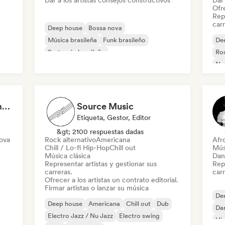
Dar a los artistas consejos constructivos
Dar 
Ofre
Repr
carr
Deep house
Bossa nova
Música brasileña
Funk brasileño
De
Sertanejo brasileño
Roc
Comercial / Mainstream
Discoteca
Nou
Drum and Bass
Ca
Felipe Nadeau - Cosmovision Records & Ritmos del Sur
Source Music
Etiqueta, Gestor, Editor
&gt; 2100 respuestas dadas
ova
Rock alternativo
Americana
Afr
Chill / Lo-fi Hip-Hop
Chill out
Mús
Música clásica
Dan
Representar artistas y gestionar sus
Repr
carreras.
carr
Ofrecer a los artistas un contrato editorial.
Firmar artistas o lanzar su música
De
Deep house
Americana
Chill out
Dub
Dan
Electro Jazz / Nu Jazz
Electro swing
Hi