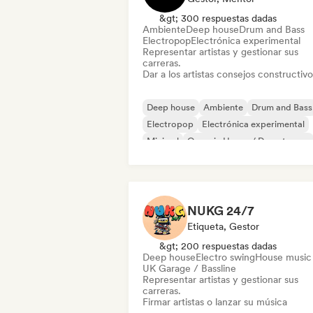
&gt; 300 respuestas dadas
Ambiente
Deep house
Drum and Bass
Electropop
Electrónica experimental
Representar artistas y gestionar sus
carreras.
Dar a los artistas consejos constructivo
Deep house
Ambiente
Drum and Bass
Electropop
Electrónica experimental
Minimal
Organic House / Downtempo
Synthwave
NUKG 24/7
Etiqueta, Gestor
&gt; 200 respuestas dadas
Deep house
Electro swing
House music
UK Garage / Bassline
Representar artistas y gestionar sus
carreras.
Firmar artistas o lanzar su música