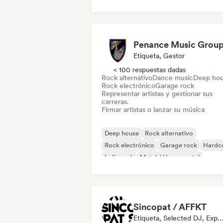
Dancehall
Indie Dance
Penance Music Grou
Etiqueta, Gestor
< 100 respuestas dadas
Rock alternativo
Dance music
Deep ho
Rock electrónico
Garage rock
Representar artistas y gestionar sus
carreras.
Firmar artistas o lanzar su música
Deep house
Rock alternativo
Rock electrónico
Garage rock
Hardc
Indie rock
Metal / Heavy metal
New wave
Sincopat / AFFKT
Etiqueta, Selected DJ, Experto En So