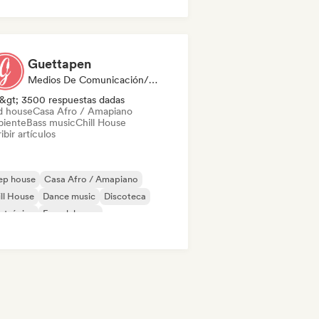
-hop instrumental
Guettapen
Medios De Comunicación/Periodista
&gt; 3500 respuestas dadas
d house
Casa Afro / Amapiano
iente
Bass music
Chill House
ibir artículos
ep house
Casa Afro / Amapiano
ll House
Dance music
Discoteca
ctrónica
French house
ky / Jackin House