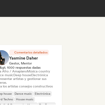
Comentarios detallados
Yasmine Daher
Gestor, Mentor
&gt; 1000 respuestas dadas
a Afro / Amapiano
Música country
ce music
Deep house
Electrónica
esentar artistas y gestionar sus
eras.
a los artistas consejos constructivos
ep house
Dance music
Electrónica
rd Techno
House music
odic & Progressive House
Psy-Trance