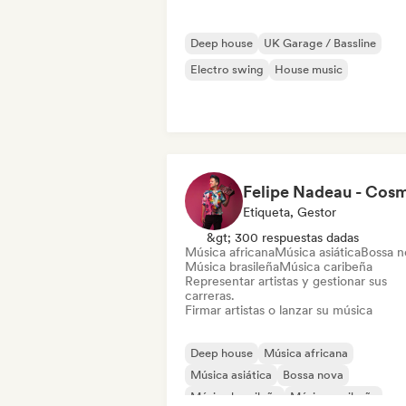
Deep house
UK Garage / Bassline
Electro swing
House music
Etiqueta, Gestor
&gt; 300 respuestas dadas
Música africana
Música asiática
Bossa n
Música brasileña
Música caribeña
Representar artistas y gestionar sus
carreras.
Firmar artistas o lanzar su música
Deep house
Música africana
Música asiática
Bossa nova
Música brasileña
Música caribeña