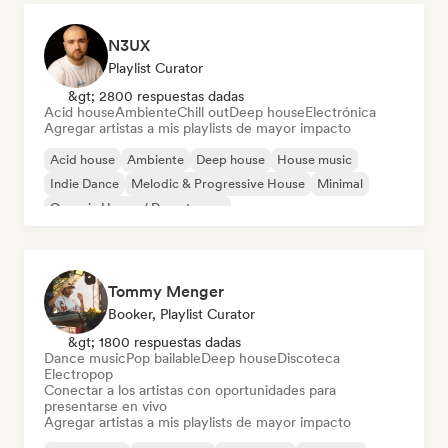
N3UX
Playlist Curator
&gt; 2800 respuestas dadas
Acid house
Ambiente
Chill out
Deep house
Electrónica
Agregar artistas a mis playlists de mayor impacto
Acid house
Ambiente
Deep house
House music
Indie Dance
Melodic & Progressive House
Minimal
Organic House / Downtempo
Tommy Menger
Booker, Playlist Curator
&gt; 1800 respuestas dadas
Dance music
Pop bailable
Deep house
Discoteca
Electropop
Conectar a los artistas con oportunidades para
presentarse en vivo
Agregar artistas a mis playlists de mayor impacto