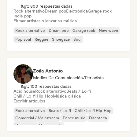
&gt; 800 respuestas dadas
Rock alternativo
Dream pop
Electrónica
Garage rock
Indie pop
Firmar artistas o lanzar su música
Rock alternativo
Dream pop
Garage rock
New wave
Pop soul
Reggae
Shoegaze
Soul
Zoila Antonio
Medios De Comunicación/Periodista
&gt; 100 respuestas dadas
Acid house
Rock alternativo
Beats / Lo-fi
Chill / Lo-fi Hip-Hop
Música clásica
Escribir artículos
Rock alternativo
Beats / Lo-fi
Chill / Lo-fi Hip-Hop
Comercial / Mainstream
Dance music
Discoteca
Dream pop
House music