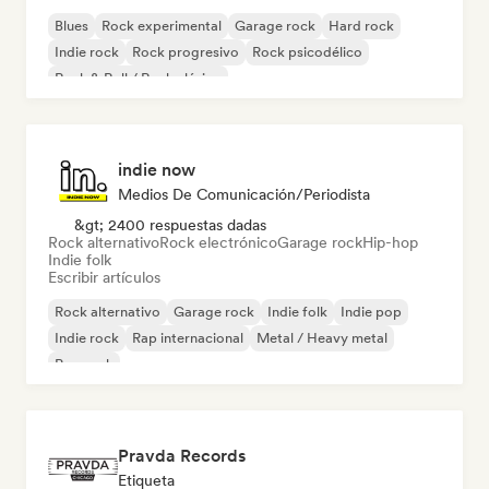
Blues
Rock experimental
Garage rock
Hard rock
Indie rock
Rock progresivo
Rock psicodélico
Rock & Roll / Rock clásico
indie now
Medios De Comunicación/Periodista
&gt; 2400 respuestas dadas
Rock alternativo
Rock electrónico
Garage rock
Hip-hop
Indie folk
Escribir artículos
Rock alternativo
Garage rock
Indie folk
Indie pop
Indie rock
Rap internacional
Metal / Heavy metal
Pop rock
Pravda Records
Etiqueta