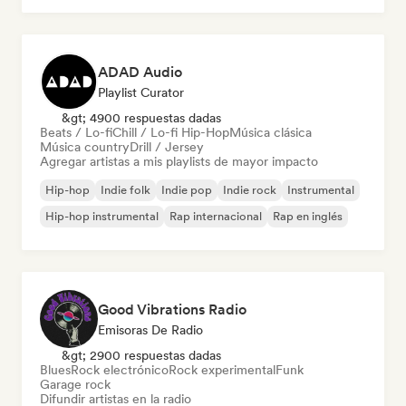
ADAD Audio
Playlist Curator
&gt; 4900 respuestas dadas
Beats / Lo-fi
Chill / Lo-fi Hip-Hop
Música clásica
Música country
Drill / Jersey
Agregar artistas a mis playlists de mayor impacto
Hip-hop
Indie folk
Indie pop
Indie rock
Instrumental
Hip-hop instrumental
Rap internacional
Rap en inglés
Good Vibrations Radio
Emisoras De Radio
&gt; 2900 respuestas dadas
Blues
Rock electrónico
Rock experimental
Funk
Garage rock
Difundir artistas en la radio