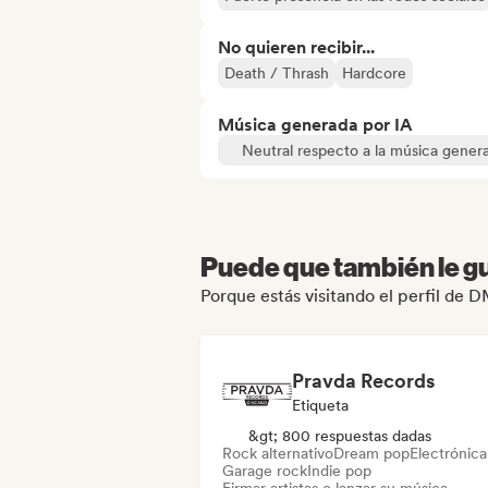
No quieren recibir...
Death / Thrash
Hardcore
Música generada por IA
Neutral respecto a la música gener
Puede que también le gu
Porque estás visitando el perfil de 
Pravda Records
Etiqueta
&gt; 800 respuestas dadas
Rock alternativo
Dream pop
Electrónica
Garage rock
Indie pop