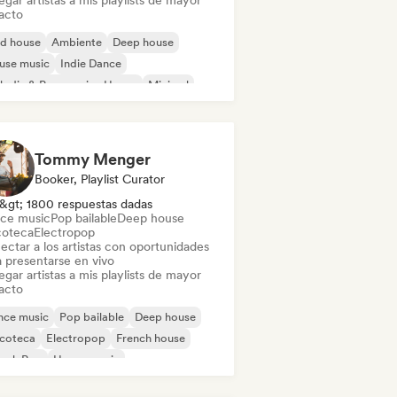
gar artistas a mis playlists de mayor
acto
id house
Ambiente
Deep house
use music
Indie Dance
odic & Progressive House
Minimal
ganic House / Downtempo
Tommy Menger
Booker, Playlist Curator
&gt; 1800 respuestas dadas
ce music
Pop bailable
Deep house
coteca
Electropop
ectar a los artistas con oportunidades
a presentarse en vivo
gar artistas a mis playlists de mayor
acto
nce music
Pop bailable
Deep house
scoteca
Electropop
French house
ench Pop
House music