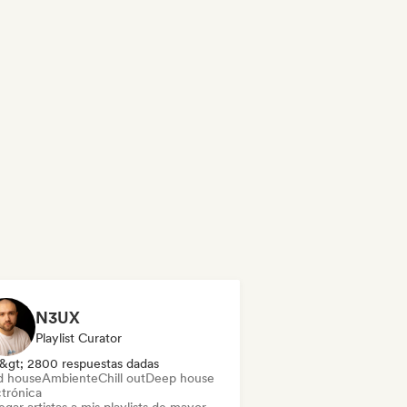
N3UX
Playlist Curator
&gt; 2800 respuestas dadas
d house
Ambiente
Chill out
Deep house
ctrónica