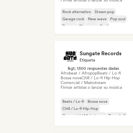
Firmar artistas o lanzar su música
Rock alternativo
Dream pop
Garage rock
New wave
Pop soul
Reggae
Shoegaze
Soul
Sungate Records
Etiqueta
&gt; 1300 respuestas dadas
Afrobeat / Afropop
Beats / Lo-fi
Bossa nova
Chill / Lo-fi Hip-Hop
Comercial / Mainstream
Firmar artistas o lanzar su música
Beats / Lo-fi
Bossa nova
Chill / Lo-fi Hip-Hop
Comercial / Mainstream
Dancehall
Pop bailable
Hip-hop
Pop soul