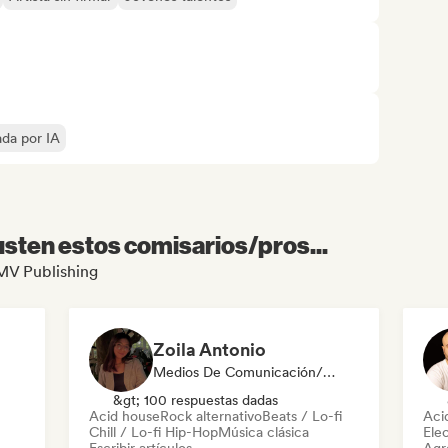
ada por IA
sten estos comisarios/pros...
DMV Publishing
Zoila Antonio
Medios De Comunicación/Periodista
&gt; 100 respuestas dadas
Acid house
Rock alternativo
Beats / Lo-fi
Aci
Chill / Lo-fi Hip-Hop
Música clásica
Ele