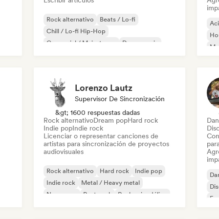
Escribir artículos
Agre
imp
Rock alternativo
Beats / Lo-fi
Ac
Chill / Lo-fi Hip-Hop
Ho
Comercial / Mainstream
Dance music
Mel
Discoteca
Dream pop
House music
Or
Lorenzo Lautz
Supervisor De Sincronización
&gt; 1600 respuestas dadas
Rock alternativo
Dream pop
Hard rock
Dan
Indie pop
Indie rock
Dis
Licenciar o representar canciones de
Con
artistas para sincronización de proyectos
par
audiovisuales
Agre
imp
Rock alternativo
Hard rock
Indie pop
Da
Indie rock
Metal / Heavy metal
Di
New wave
Post punk
Rock psicodélico
Fr