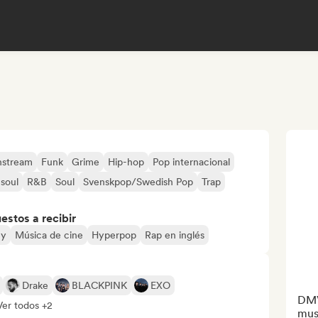
nstream
Funk
Grime
Hip-hop
Pop internacional
soul
R&B
Soul
Svenskpop/Swedish Pop
Trap
stos a recibir
ey
Música de cine
Hyperpop
Rap en inglés
Drake
BLACKPINK
EXO
DMV
Ver todos +2
mus