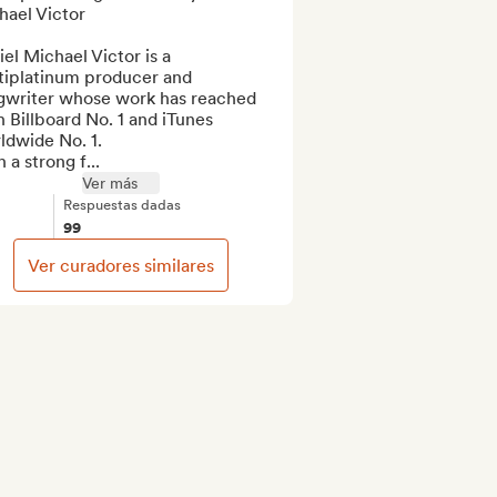
ael Victor

el Michael Victor is a 
tiplatinum producer and 
gwriter whose work has reached 
 Billboard No. 1 and iTunes 
dwide No. 1. 

 a strong f...
Ver más
Respuestas dadas
99
Ver curadores similares