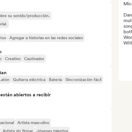
Mich
Dani
sobre su sonido/producción.
mul
rial.
son
both
Worl
tos
Agregar a historias en las redes sociales
With
n
o
Creativo
Cautivador
tan
Latón
Guitarra eléctrica
Batería
Sincronización fácil
stán abiertos a recibir
nacional
Artista masculino
Artista sin firmar
Jóvenes talentos