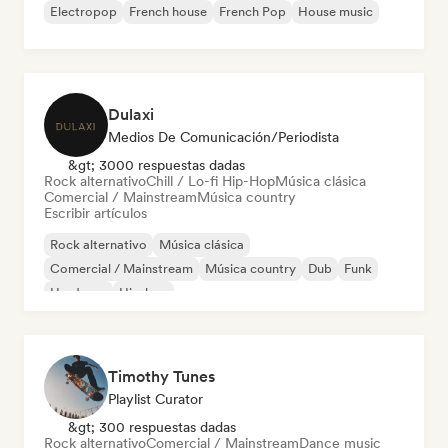
Electropop
French house
French Pop
House music
Dulaxi
Medios De Comunicación/Periodista
&gt; 3000 respuestas dadas
Rock alternativo
Chill / Lo-fi Hip-Hop
Música clásica
Comercial / Mainstream
Música country
Escribir artículos
Rock alternativo
Música clásica
Comercial / Mainstream
Música country
Dub
Funk
Hardcore
Hip-hop
Timothy Tunes
Playlist Curator
&gt; 300 respuestas dadas
Rock alternativo
Comercial / Mainstream
Dance music