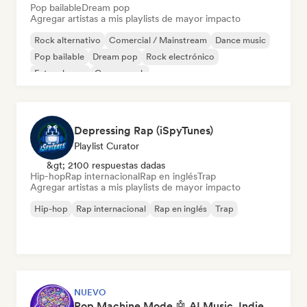
Pop bailable
Dream pop
Agregar artistas a mis playlists de mayor impacto
Rock alternativo
Comercial / Mainstream
Dance music
Pop bailable
Dream pop
Rock electrónico
Future house
Garage rock
Depressing Rap (iSpyTunes)
Playlist Curator
&gt; 2100 respuestas dadas
Hip-hop
Rap internacional
Rap en inglés
Trap
Agregar artistas a mis playlists de mayor impacto
Hip-hop
Rap internacional
Rap en inglés
Trap
NUEVO
Pop Machine Mode 🤖 AI Music, Indie Pop & Dream Pop