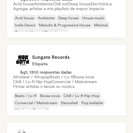
Acid house
Ambiente
Chill out
Deep house
Electrónica
Agregar artistas a mis playlists de mayor impacto
Acid house
Ambiente
Deep house
House music
Indie Dance
Melodic & Progressive House
Minimal
Organic House / Downtempo
Sungate Records
Etiqueta
&gt; 1300 respuestas dadas
Afrobeat / Afropop
Beats / Lo-fi
Bossa nova
Chill / Lo-fi Hip-Hop
Comercial / Mainstream
Firmar artistas o lanzar su música
Beats / Lo-fi
Bossa nova
Chill / Lo-fi Hip-Hop
Comercial / Mainstream
Dancehall
Pop bailable
Hip-hop
Pop soul