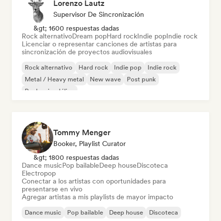
Lorenzo Lautz
Supervisor De Sincronización
&gt; 1600 respuestas dadas
Rock alternativo
Dream pop
Hard rock
Indie pop
Indie rock
Licenciar o representar canciones de artistas para
sincronización de proyectos audiovisuales
Rock alternativo
Hard rock
Indie pop
Indie rock
Metal / Heavy metal
New wave
Post punk
Rock psicodélico
Tommy Menger
Booker, Playlist Curator
&gt; 1800 respuestas dadas
Dance music
Pop bailable
Deep house
Discoteca
Electropop
Conectar a los artistas con oportunidades para
presentarse en vivo
Agregar artistas a mis playlists de mayor impacto
Dance music
Pop bailable
Deep house
Discoteca