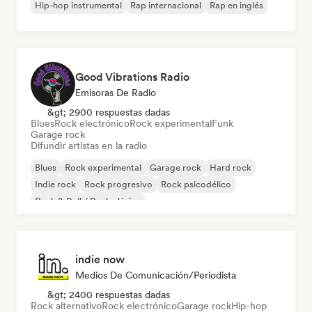
Hip-hop instrumental
Rap internacional
Rap en inglés
Good Vibrations Radio
Emisoras De Radio
&gt; 2900 respuestas dadas
Blues
Rock electrónico
Rock experimental
Funk
Garage rock
Difundir artistas en la radio
Blues
Rock experimental
Garage rock
Hard rock
Indie rock
Rock progresivo
Rock psicodélico
Rock & Roll / Rock clásico
indie now
Medios De Comunicación/Periodista
&gt; 2400 respuestas dadas
Rock alternativo
Rock electrónico
Garage rock
Hip-hop