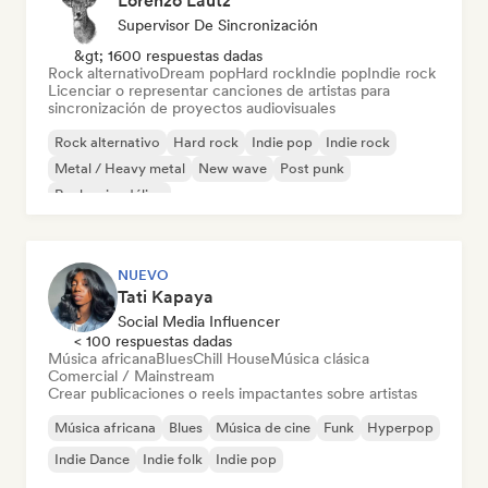
Lorenzo Lautz
Supervisor De Sincronización
&gt; 1600 respuestas dadas
Rock alternativo
Dream pop
Hard rock
Indie pop
Indie rock
Licenciar o representar canciones de artistas para
sincronización de proyectos audiovisuales
Rock alternativo
Hard rock
Indie pop
Indie rock
Metal / Heavy metal
New wave
Post punk
Rock psicodélico
NUEVO
Tati Kapaya
Social Media Influencer
< 100 respuestas dadas
Música africana
Blues
Chill House
Música clásica
Comercial / Mainstream
Crear publicaciones o reels impactantes sobre artistas
Música africana
Blues
Música de cine
Funk
Hyperpop
Indie Dance
Indie folk
Indie pop