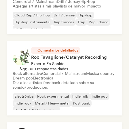
Comercial / Mainstream
Drill / Jersey
Hip-hop
Agregar artistas a mis playlists de mayor impacto
Cloud Rap / Hip Hop
Drill / Jersey
Hip-hop
Hip-hop instrumental
Rap francés
Trap
Pop urbano
Chill / Lo-fi Hip-Hop
Comentarios detallados
Rob Tavaglione/Catalyst Recording
Experto En Sonido
&gt; 800 respuestas dadas
Rock alternativo
Comercial / Mainstream
Música country
Dream pop
Electrónica
Dar a los artistas feedback detallado sobre su
sonido/producción.
Electrónica
Rock experimental
Indie folk
Indie pop
Indie rock
Metal / Heavy metal
Post punk
Rock & Roll / Rock clásico