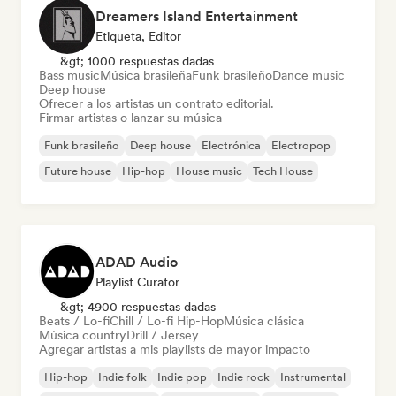
Dreamers Island Entertainment
Etiqueta, Editor
&gt; 1000 respuestas dadas
Bass music
Música brasileña
Funk brasileño
Dance music
Deep house
Ofrecer a los artistas un contrato editorial.
Firmar artistas o lanzar su música
Funk brasileño
Deep house
Electrónica
Electropop
Future house
Hip-hop
House music
Tech House
ADAD Audio
Playlist Curator
&gt; 4900 respuestas dadas
Beats / Lo-fi
Chill / Lo-fi Hip-Hop
Música clásica
Música country
Drill / Jersey
Agregar artistas a mis playlists de mayor impacto
Hip-hop
Indie folk
Indie pop
Indie rock
Instrumental