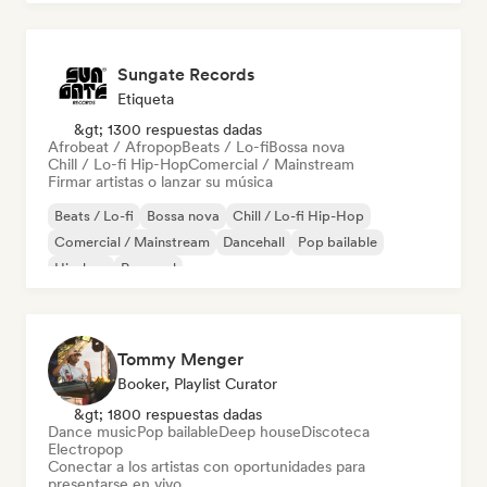
Sungate Records
Etiqueta
&gt; 1300 respuestas dadas
Afrobeat / Afropop
Beats / Lo-fi
Bossa nova
Chill / Lo-fi Hip-Hop
Comercial / Mainstream
Firmar artistas o lanzar su música
Beats / Lo-fi
Bossa nova
Chill / Lo-fi Hip-Hop
Comercial / Mainstream
Dancehall
Pop bailable
Hip-hop
Pop soul
Tommy Menger
Booker, Playlist Curator
&gt; 1800 respuestas dadas
Dance music
Pop bailable
Deep house
Discoteca
Electropop
Conectar a los artistas con oportunidades para
presentarse en vivo