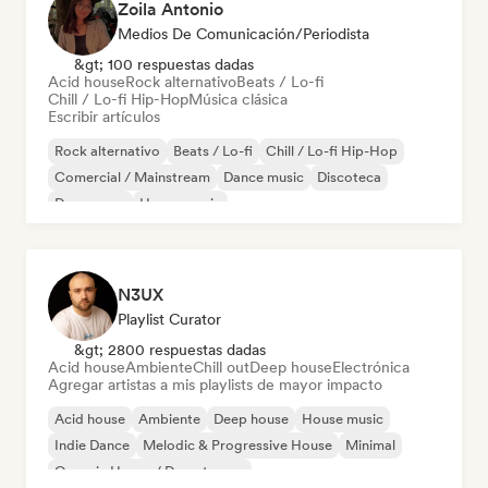
Zoila Antonio
Medios De Comunicación/Periodista
&gt; 100 respuestas dadas
Acid house
Rock alternativo
Beats / Lo-fi
Chill / Lo-fi Hip-Hop
Música clásica
Escribir artículos
Rock alternativo
Beats / Lo-fi
Chill / Lo-fi Hip-Hop
Comercial / Mainstream
Dance music
Discoteca
Dream pop
House music
N3UX
Playlist Curator
&gt; 2800 respuestas dadas
Acid house
Ambiente
Chill out
Deep house
Electrónica
Agregar artistas a mis playlists de mayor impacto
Acid house
Ambiente
Deep house
House music
Indie Dance
Melodic & Progressive House
Minimal
Organic House / Downtempo