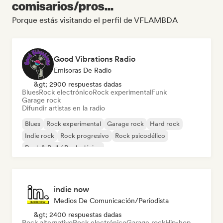
comisarios/pros...
Porque estás visitando el perfil de VFLAMBDA
Good Vibrations Radio
Emisoras De Radio
&gt; 2900 respuestas dadas
Blues
Rock electrónico
Rock experimental
Funk
Garage rock
Difundir artistas en la radio
Blues
Rock experimental
Garage rock
Hard rock
Indie rock
Rock progresivo
Rock psicodélico
Rock & Roll / Rock clásico
indie now
Medios De Comunicación/Periodista
&gt; 2400 respuestas dadas
Rock alternativo
Rock electrónico
Garage rock
Hip-hop