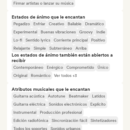
Firmar artistas o lanzar su música
Estados de ánimo que le encantan
Pegadizo
Enfriar
Creativo
Bailable
Dramático
Experimental
Buenas vibraciones
Groovy
Indie
Lo-fi
Sentido lyrics
Corriente principal
Positivo
Relajante
Simple
Subterráneo
Arriba
Los estados de ánimo también están abiertos a
recibir
Contemporáneo
Enérgico
Comprometido
Único
Original
Romántico
Ver todos +3
Atributos musicales que le encantan
Guitarra acústica
Autotune
Beatmaker
Latidos
Guitarra eléctrica
Sonidos electrónicos
Explícito
Instrumental
Producción profesional
Edición radiofónica
Sincronización fácil
Sintetizadores
Todos los soportes
Sonidos urbanos